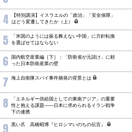
4
【特別講演】イスラエルの「政治」「安全保障」
はどう変遷してきたか（上）
5
「米国のようには振る舞えない中国」に方針転換
を選ばせてはならない
6
国内航空産業編［下］：「防衛省が元請け」に頼
った日本防衛産業の壁
7
海上自衛隊スパイ事件摘発の背景とは
8
「エネルギー供給国としての東南アジア」の重要
性と抱える課題――日本に求められるイラン戦争
下の連携
9
黒い爪 高橋昭博『ヒロシマいのちの伝言』