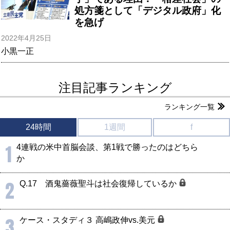
処方箋として「デジタル政府」化
を急げ
2022年4月25日
小黒一正
注目記事ランキング
ランキング一覧
24時間
1週間
f
1
4連戦の米中首脳会談、第1戦で勝ったのはどちら
か
2
Q.17 酒鬼薔薇聖斗は社会復帰しているか
3
ケース・スタディ３ 高嶋政伸vs.美元