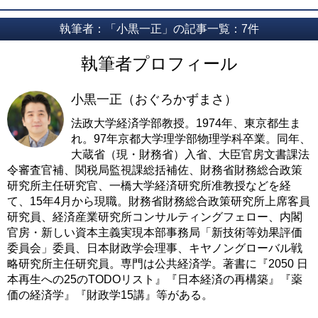
執筆者：「小黒一正」の記事一覧：7件
執筆者プロフィール
小黒一正（おぐろかずまさ）
法政大学経済学部教授。1974年、東京都生ま
れ。97年京都大学理学部物理学科卒業。同年、
大蔵省（現・財務省）入省、大臣官房文書課法
令審査官補、関税局監視課総括補佐、財務省財務総合政策
研究所主任研究官、一橋大学経済研究所准教授などを経
て、15年4月から現職。財務省財務総合政策研究所上席客員
研究員、経済産業研究所コンサルティングフェロー、内閣
官房・新しい資本主義実現本部事務局「新技術等効果評価
委員会」委員、日本財政学会理事、キヤノングローバル戦
略研究所主任研究員。専門は公共経済学。著書に『2050 日
本再生への25のTODOリスト』『日本経済の再構築』『薬
価の経済学』『財政学15講』等がある。