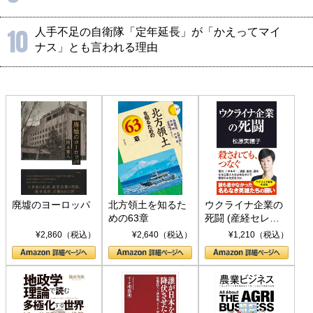
10
人手不足の自衛隊「定年延長」が「かえってマイ
ナス」とも言われる理由
廃墟のヨーロッパ
北方領土を知るた
ウクライナ企業の
めの63章
死闘 (産経セレク
ト S 039)
¥2,860（税込）
¥2,640（税込）
¥1,210（税込）