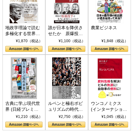
地政学理論で読む
誰が日本を降伏さ
農業ビジネス
多極化する世界：
せたか 原爆投
トランプとBRICS
下、ソ連参戦、そ
¥1,870（税込）
¥1,100（税込）
¥1,848（税込）
の挑戦
して聖断 (PHP新
書)
古典に学ぶ現代世
ルペンと極右ポピ
ウンコノミクス
界 (日経プレミア
ュリズムの時代：
(インターナショナ
シリーズ)
〈ヤヌス〉の二つ
ル新書)
¥1,210（税込）
¥2,750（税込）
¥1,045（税込）
の顔