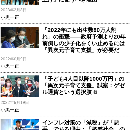
2023年2月8日
小黒一正
「2022年にも出生数80万人割
れ」の衝撃――政府予測より20年
前倒しの少子化をくい止めるには
「異次元子育て支援」が必要だ
2022年6月9日
小黒一正
「子ども4人目以降1000万円」の
「異次元子育て支援」試案：ゲゼ
ル通貨という選択肢
2022年5月19日
小黒一正
インフレ対策の「減税」が「悪
手」である理由：「格差社会」の