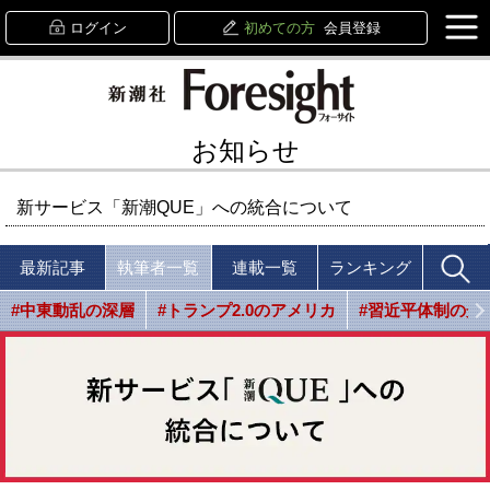
ログイン
初めての方
会員登録
お知らせ
新サービス「新潮QUE」への統合について
最新記事
執筆者一覧
連載一覧
ランキング
#中東動乱の深層
#トランプ2.0のアメリカ
#習近平体制の光