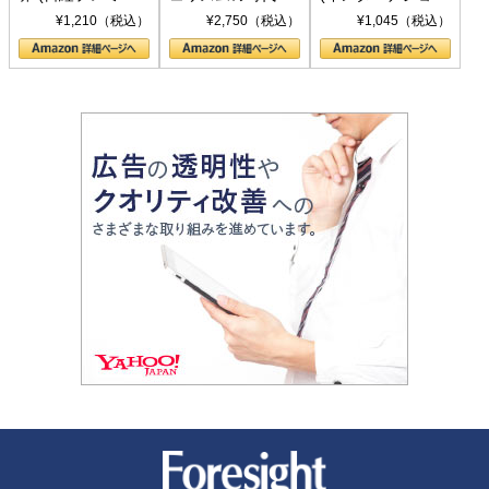
シリーズ)
〈ヤヌス〉の二つ
ル新書)
¥1,210（税込）
¥2,750（税込）
¥1,045（税込）
の顔
新潮社 Foresight