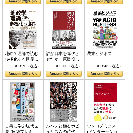
地政学理論で読む
誰が日本を降伏さ
農業ビジネス
多極化する世界：
せたか 原爆投
トランプとBRICS
下、ソ連参戦、そ
¥1,870（税込）
¥1,100（税込）
¥1,848（税込）
の挑戦
して聖断 (PHP新
書)
古典に学ぶ現代世
ルペンと極右ポピ
ウンコノミクス
界 (日経プレミア
ュリズムの時代：
(インターナショナ