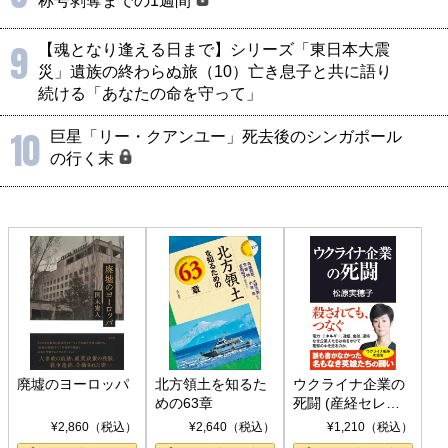
称号剥奪までの1週間
9
【魂となり逢える日まで】シリーズ「東日本大震
災」遺族の終わらぬ旅（10）亡き息子と共に語り
続ける「あなたの命を守って」
10
巨星「リー・クアンユー」死去後のシンガポール
の行く末
廃墟のヨーロッパ
北方領土を知るた
ウクライナ企業の
めの63章
死闘 (産経セレク
ト S 039)
¥2,860（税込）
¥2,640（税込）
¥1,210（税込）