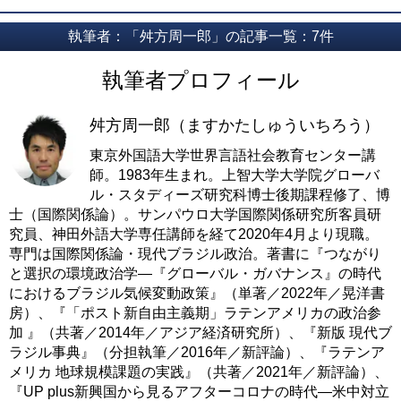
執筆者：「舛方周一郎」の記事一覧：7件
執筆者プロフィール
舛方周一郎（ますかたしゅういちろう）
東京外国語大学世界言語社会教育センター講
師。1983年生まれ。上智大学大学院グローバ
ル・スタディーズ研究科博士後期課程修了、博
士（国際関係論）。サンパウロ大学国際関係研究所客員研
究員、神田外語大学専任講師を経て2020年4月より現職。
専門は国際関係論・現代ブラジル政治。著書に『つながり
と選択の環境政治学―『グローバル・ガバナンス』の時代
におけるブラジル気候変動政策』（単著／2022年／晃洋書
房）、『「ポスト新自由主義期」ラテンアメリカの政治参
加 』（共著／2014年／アジア経済研究所）、『新版 現代ブ
ラジル事典』（分担執筆／2016年／新評論）、『ラテンア
メリカ 地球規模課題の実践』（共著／2021年／新評論）、
『UP plus新興国から見るアフターコロナの時代―米中対立