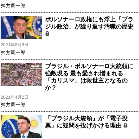
舛方周一郎
ボルソナーロ政権にも浮上「ブラ
ジル政治」が繰り返す汚職の歴史
2021年8月9日
舛方周一郎
ブラジル・ボルソナーロ大統領に
強敵現る 最も愛され憎まれる
「カリスマ」は救世主となるの
か？
2021年4月2日
舛方周一郎
「ブラジル大統領」が「電子投
票」に疑問を投げかける理由