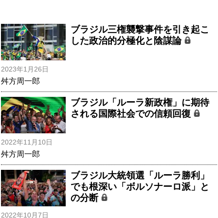
ブラジル三権襲撃事件を引き起こ
した政治的分極化と陰謀論
2023年1月26日
舛方周一郎
ブラジル「ルーラ新政権」に期待
される国際社会での信頼回復
2022年11月10日
舛方周一郎
ブラジル大統領選「ルーラ勝利」
でも根深い「ボルソナーロ派」と
の分断
2022年10月7日