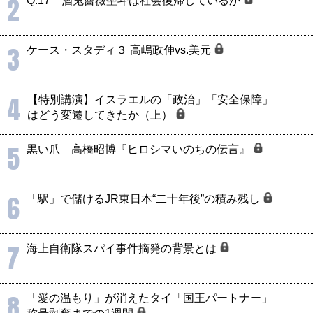
2
Q.17 酒鬼薔薇聖斗は社会復帰しているか
3
ケース・スタディ３ 高嶋政伸vs.美元
4
【特別講演】イスラエルの「政治」「安全保障」
はどう変遷してきたか（上）
5
黒い爪 高橋昭博『ヒロシマいのちの伝言』
6
「駅」で儲けるJR東日本“二十年後”の積み残し
7
海上自衛隊スパイ事件摘発の背景とは
8
「愛の温もり」が消えたタイ「国王パートナー」