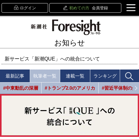
ログイン
初めての方
会員登録
お知らせ
新サービス「新潮QUE」への統合について
最新記事
執筆者一覧
連載一覧
ランキング
#中東動乱の深層
#トランプ2.0のアメリカ
#習近平体制の光