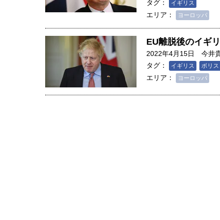
タグ：
イギリス
エリア：
ヨーロッパ
EU離脱後のイギ
2022年4月15日
今井
タグ：
イギリス
ボリス
エリア：
ヨーロッパ
人は「地上の太陽」を手にする
合発電の現在地――実現・普及
界像」｜江尻晶・東京大学大学