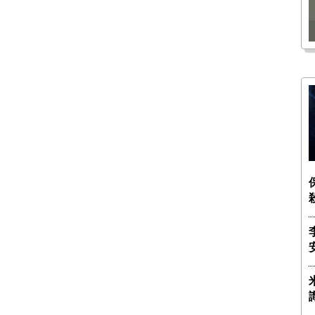
瑶子
ー長（4）｜ 関瑶子