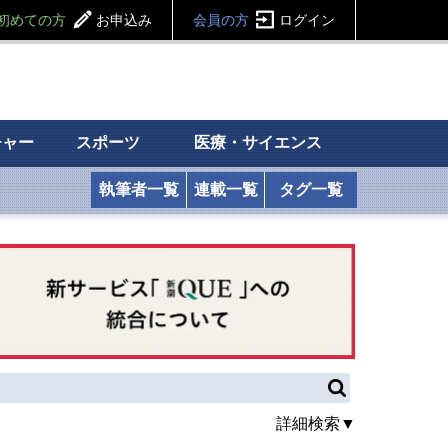
初めての方
お申込み
会員の方
ログイン
チャー
スポーツ
医療・サイエンス
執筆者一覧
連載一覧
タグ一覧
詳細検索▼