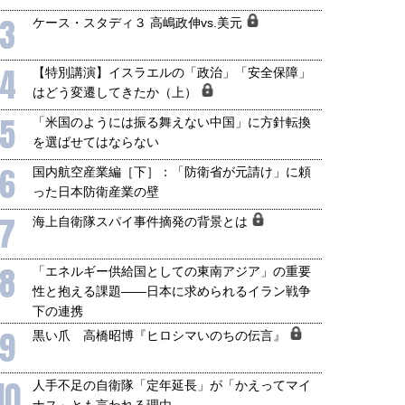
3
ケース・スタディ３ 高嶋政伸vs.美元
4
【特別講演】イスラエルの「政治」「安全保障」
はどう変遷してきたか（上）
5
「米国のようには振る舞えない中国」に方針転換
を選ばせてはならない
6
国内航空産業編［下］：「防衛省が元請け」に頼
った日本防衛産業の壁
7
海上自衛隊スパイ事件摘発の背景とは
8
「エネルギー供給国としての東南アジア」の重要
性と抱える課題――日本に求められるイラン戦争
下の連携
9
黒い爪 高橋昭博『ヒロシマいのちの伝言』
10
人手不足の自衛隊「定年延長」が「かえってマイ
ナス」とも言われる理由