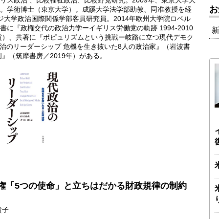
リス政治 、比較福祉政治、比較野党研究。2009年、東京大学大
お
。学術博士（東京大学）。​成蹊大学法学部助教、同准教授を経
ッジ大学政治国際関係学部客員研究員。2014年欧州大学院ロベル
に『政権交代の政治力学ーイギリス労働党の軌跡 1994-2010
励賞）、共著に『ポピュリズムという挑戦ー岐路に立つ現代デモク
代政治のリーダーシップ 危機を生き抜いた8人の政治家』（岩波書
門』（筑摩書房／2019年）がある。
権「5つの使命」と立ちはだかる財政規律の制約
貴子