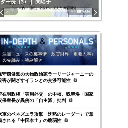
ター長（3）｜ 関瑶子
関瑶子
保守穏健派の大物政治家ラーリージャーニーの
殺害が閉ざすイランとの交渉可能性
李在明政権「実用外交」の中核、魏聖洛・国家
安保室長が異例の「自主派」批判
米軍のベネズエラ攻撃「沈黙のレーダー」で意
識される「中国本土」の脆弱性