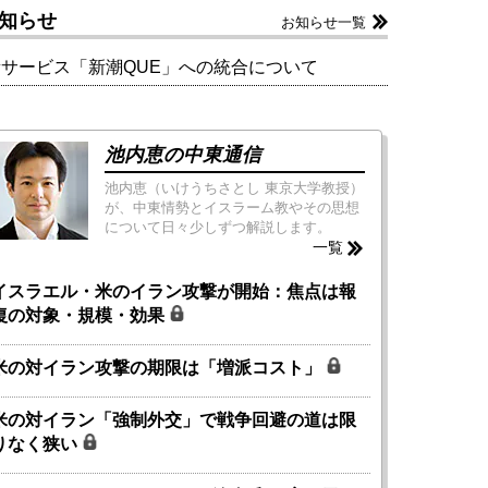
知らせ
お知らせ一覧
新サービス「新潮QUE」への統合について
池内恵の中東通信
池内恵（いけうちさとし 東京大学教授）
が、中東情勢とイスラーム教やその思想
について日々少しずつ解説します。
一覧
イスラエル・米のイラン攻撃が開始：焦点は報
復の対象・規模・効果
米の対イラン攻撃の期限は「増派コスト」
米の対イラン「強制外交」で戦争回避の道は限
りなく狭い