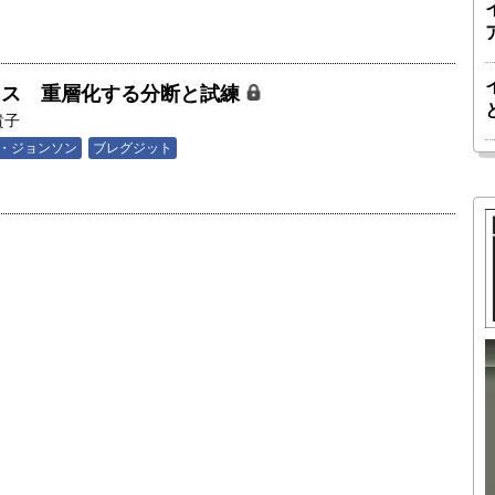
リス 重層化する分断と試練
貴子
・ジョンソン
ブレグジット
胎動するゲームチェンジャー「南鳥島レ
か 核融
アアース泥」――日米欧豪による新たな
後の「世
サプライチェーン｜中村謙太郎・東京大
院新領域
学エネルギー・資源フロンティアセンタ