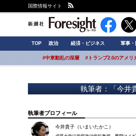
RSS
国際情報サイト
新潮社 Foresig
TOP
政治
経済・ビジネス
軍事・
#中東動乱の深層
#トランプ2.0のアメリ
執筆者：「今井
執筆者プロフィール
今井貴子（いまいたかこ）