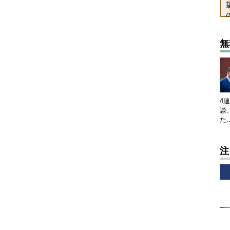
無
4
談
た
注