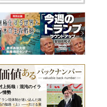
村上拓哉：混沌のイラ
ン情勢
イラン現体制が迷い込んだ政
治の隘路（上）――欠ける展