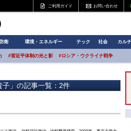
ご利用ガイド
お問い合わせ
ht フォーサイト
防衛
環境・エネルギー
テック
社会
カル
カ
#習近平体制の光と影
#ロシア・ウクライナ戦争
貴子」の記事一覧：2件