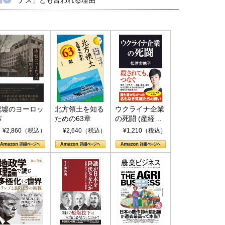
廃墟のヨーロッ
北方領土を知る
ウクライナ企業
パ
ための63章
の死闘 (産経セ
レクト S 039)
¥2,860（税込）
¥2,640（税込）
¥1,210（税込）