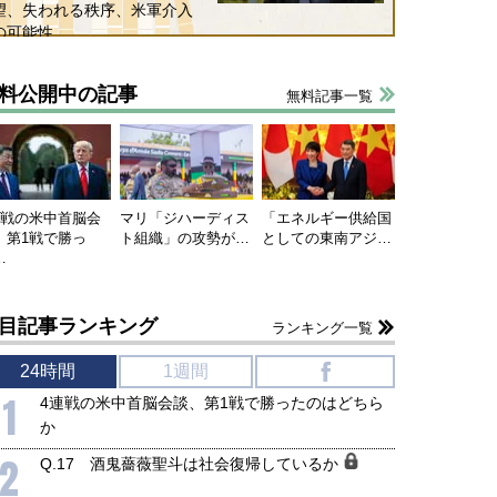
望、失われる秩序、米軍介入
の可能性
料公開中の記事
無料記事一覧
連戦の米中首脳会
マリ「ジハーディス
「エネルギー供給国
、第1戦で勝っ
ト組織」の攻勢が…
としての東南アジ…
…
目記事ランキング
ランキング一覧
24時間
1週間
f
1
4連戦の米中首脳会談、第1戦で勝ったのはどちら
か
2
Q.17 酒鬼薔薇聖斗は社会復帰しているか