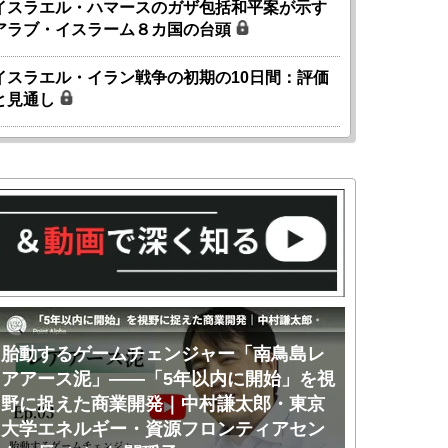
イスラエル・ハマースのガザ包括和平案が示す
アラブ・イスラーム８カ国の台頭
イスラエル・イラン戦争の初期の10日間：評価
と見通し
胎動するゲームチェンジャー「南鳥島レ
胎動するゲ
アアース泥」――「5年以内に開始」を視
アアース泥
野に捉えた商業開発｜中村謙太郎・東京
のか｜中村
大学エネルギー・資源フロンティアセン
ー・資源フ