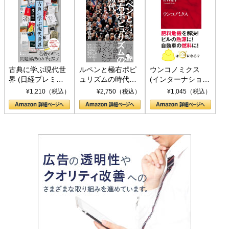
古典に学ぶ現代世
ルペンと極右ポピ
ウンコノミクス
界 (日経プレミア
ュリズムの時代：
(インターナショナ
シリーズ)
〈ヤヌス〉の二つ
ル新書)
¥1,210（税込）
¥2,750（税込）
¥1,045（税込）
の顔