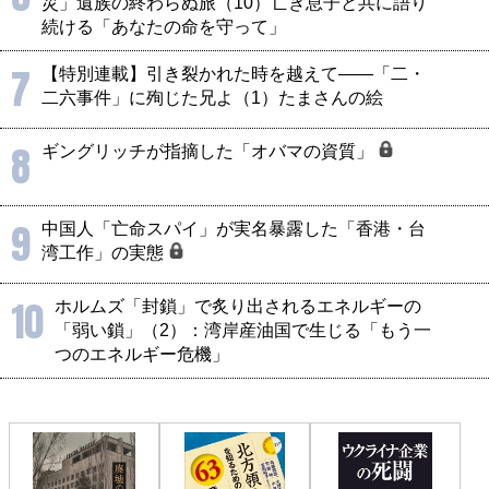
災」遺族の終わらぬ旅（10）亡き息子と共に語り
続ける「あなたの命を守って」
7
【特別連載】引き裂かれた時を越えて――「二・
二六事件」に殉じた兄よ（1）たまさんの絵
8
ギングリッチが指摘した「オバマの資質」
9
中国人「亡命スパイ」が実名暴露した「香港・台
湾工作」の実態
10
ホルムズ「封鎖」で炙り出されるエネルギーの
「弱い鎖」（2）：湾岸産油国で生じる「もう一
つのエネルギー危機」