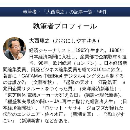
執筆者：「大西康之」の記事一覧：56件
執筆者プロフィール
大西康之（おおにしやすゆき）
経済ジャーナリスト、1965年生まれ。1988年
日本経済新聞に入社し、産業部で企業取材を担
当。98年、欧州総局（ロンドン）。日本経済新
聞編集委員、日経ビジネス編集委員を経て2016年に独立。
著書に『GAFAMvs.中国Big4 デジタルキングダムを制する
のは誰か?』（文藝春秋）、『起業の天才！ 江副浩正 ８
兆円企業リクルートをつくった男』（東洋経済新報社）、
『東芝解体 電機メーカーが消える日』 (講談社現代新書)、
『稲盛和夫最後の闘い～JAL再生に賭けた経営者人生』（日
本経済新聞社）、『ロケット・ササキ ジョブズが憧れた
伝説のエンジニア・佐々木正』（新潮文庫） 、『
流山がす
ごい
』（新潮新書）などがある。