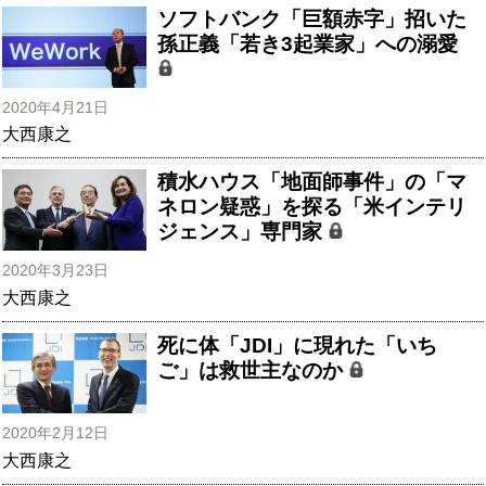
ソフトバンク「巨額赤字」招いた
孫正義「若き3起業家」への溺愛
2020年4月21日
大西康之
積水ハウス「地面師事件」の「マ
ネロン疑惑」を探る「米インテリ
ジェンス」専門家
2020年3月23日
大西康之
死に体「JDI」に現れた「いち
ご」は救世主なのか
2020年2月12日
大西康之