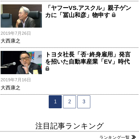
「ヤフーVS.アスクル」親子ゲン
カに「冨山和彦」物申す
2019年7月26日
大西康之
トヨタ社長「否･終身雇用」発言
を招いた自動車産業「EV」時代
2019年7月16日
大西康之
1
2
3
注目記事ランキング
ランキング一覧