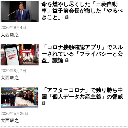
命を燃やし尽くした「三菱自動
車」益子前会長が徹した「やるべ
きこと」
2020年9月4日
大西康之
「コロナ接触確認アプリ」でスル
ーされている「プライバシーと公
益」議論
2020年8月7日
大西康之
「アフターコロナ」で独り勝ち中
国「個人データ共産主義」の脅威
2020年5月26日
大西康之