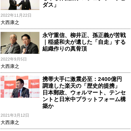
ダス」
2022年11月22日
大西康之
永守重信、柳井正、孫正義が苦戦
｜稲盛和夫が遺した「自走」する
組織作りの真骨頂
2022年9月5日
大西康之
携帯大手に激震必至：2400億円
調達した楽天の「歴史的提携」
日本郵政、ウォルマート、テンセ
ントと日米中プラットフォーム構
築か
2021年3月12日
大西康之