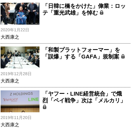
「日韓に橋をかけた」偉業：ロッ
テ「重光武雄」を悼む
2020年1月22日
大西康之
「和製プラットフォーマー」を
「誤爆」する「GAFA」規制案
2019年12月28日
大西康之
「ヤフー・LINE経営統合」で熾
烈「ペイ戦争」次は「メルカリ」
2019年11月20日
大西康之