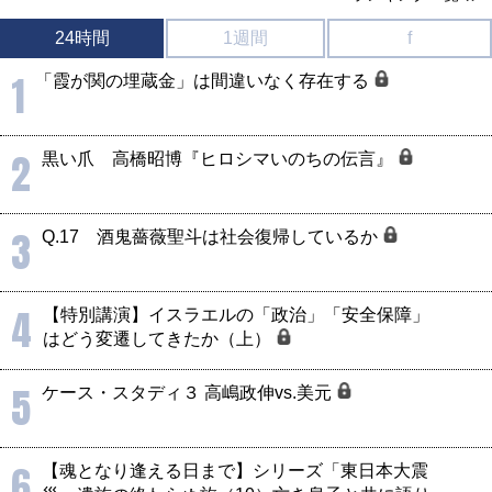
24時間
1週間
f
1
「霞が関の埋蔵金」は間違いなく存在する
2
黒い爪 高橋昭博『ヒロシマいのちの伝言』
3
Q.17 酒鬼薔薇聖斗は社会復帰しているか
4
【特別講演】イスラエルの「政治」「安全保障」
はどう変遷してきたか（上）
5
ケース・スタディ３ 高嶋政伸vs.美元
6
【魂となり逢える日まで】シリーズ「東日本大震