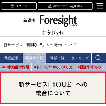
ログイン
初めての方
会員登録
お知らせ
新サービス「新潮QUE」への統合について
最新記事
執筆者一覧
連載一覧
ランキング
#中東動乱の深層
#トランプ2.0のアメリカ
#習近平体制の光