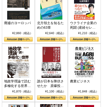
廃墟のヨーロッパ
北方領土を知るた
ウクライナ企業の
めの63章
死闘 (産経セレク
ト S 039)
¥2,860（税込）
¥2,640（税込）
¥1,210（税込）
地政学理論で読む
誰が日本を降伏さ
農業ビジネス
多極化する世界：
せたか 原爆投
トランプとBRICS
下、ソ連参戦、そ
¥1,870（税込）
¥1,100（税込）
¥1,848（税込）
の挑戦
して聖断 (PHP新
書)