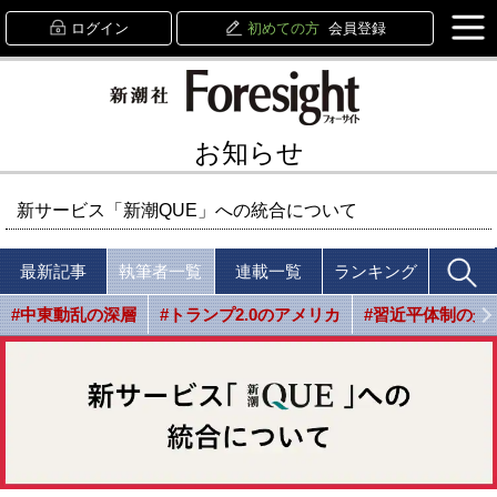
ログイン
初めての方
会員登録
お知らせ
新サービス「新潮QUE」への統合について
最新記事
執筆者一覧
連載一覧
ランキング
#中東動乱の深層
#トランプ2.0のアメリカ
#習近平体制の光