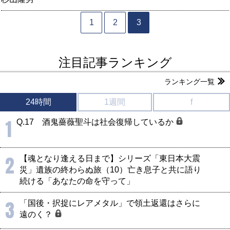
1
2
3
注目記事ランキング
ランキング一覧
24時間
1週間
f
1
Q.17 酒鬼薔薇聖斗は社会復帰しているか
2
【魂となり逢える日まで】シリーズ「東日本大震
災」遺族の終わらぬ旅（10）亡き息子と共に語り
続ける「あなたの命を守って」
3
「国後・択捉にレアメタル」で領土返還はさらに
遠のく？