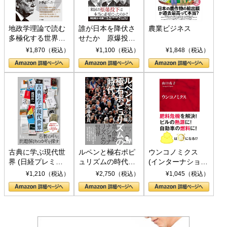
地政学理論で読む
誰が日本を降伏さ
農業ビジネス
多極化する世界：
せたか 原爆投
トランプとBRICS
下、ソ連参戦、そ
¥1,870（税込）
¥1,100（税込）
¥1,848（税込）
の挑戦
して聖断 (PHP新
書)
古典に学ぶ現代世
ルペンと極右ポピ
ウンコノミクス
界 (日経プレミア
ュリズムの時代：
(インターナショナ
シリーズ)
〈ヤヌス〉の二つ
ル新書)
¥1,210（税込）
¥2,750（税込）
¥1,045（税込）
の顔