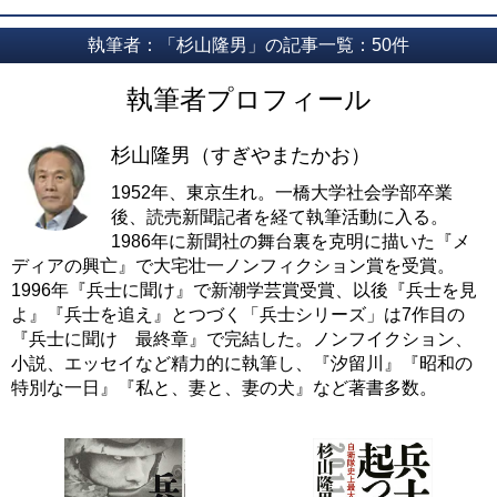
執筆者：「杉山隆男」の記事一覧：50件
執筆者プロフィール
杉山隆男（すぎやまたかお）
1952年、東京生れ。一橋大学社会学部卒業
後、読売新聞記者を経て執筆活動に入る。
1986年に新聞社の舞台裏を克明に描いた『メ
ディアの興亡』で大宅壮一ノンフィクション賞を受賞。
1996年『兵士に聞け』で新潮学芸賞受賞、以後『兵士を見
よ』『兵士を追え』とつづく「兵士シリーズ」は7作目の
『兵士に聞け 最終章』で完結した。ノンフイクション、
小説、エッセイなど精力的に執筆し、『汐留川』『昭和の
特別な一日』『私と、妻と、妻の犬』など著書多数。