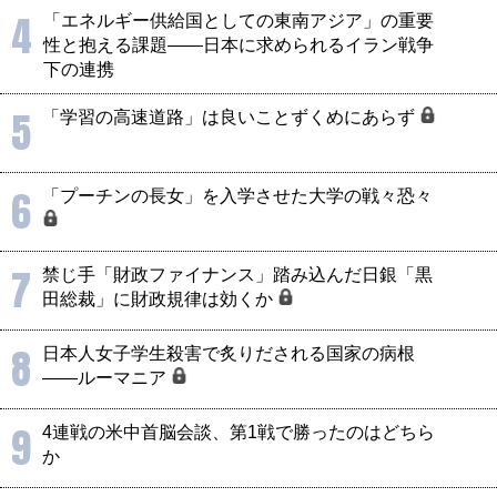
4
「エネルギー供給国としての東南アジア」の重要
性と抱える課題――日本に求められるイラン戦争
下の連携
5
「学習の高速道路」は良いことずくめにあらず
6
「プーチンの長女」を入学させた大学の戦々恐々
7
禁じ手「財政ファイナンス」踏み込んだ日銀「黒
田総裁」に財政規律は効くか
8
日本人女子学生殺害で炙りだされる国家の病根
――ルーマニア
9
4連戦の米中首脳会談、第1戦で勝ったのはどちら
か