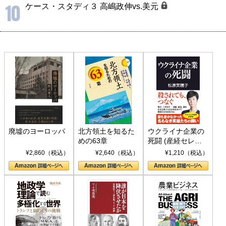
10
ケース・スタディ３ 高嶋政伸vs.美元
廃墟のヨーロッパ
北方領土を知るた
ウクライナ企業の
めの63章
死闘 (産経セレク
ト S 039)
¥2,860（税込）
¥2,640（税込）
¥1,210（税込）