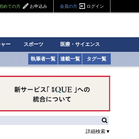
初めての方
お申込み
会員の方
ログイン
チャー
スポーツ
医療・サイエンス
執筆者一覧
連載一覧
タグ一覧
詳細検索▼