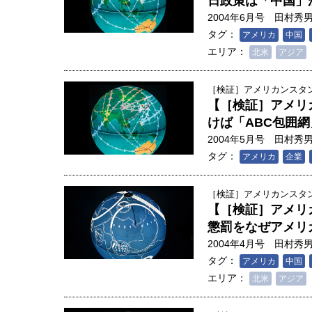
日政策は「中国」
2004年6月号
田村秀
タグ：
アメリカ
中国
エリア：
北米
アジア
［検証］アメリカンスタンダ
【［検証］アメリ
けば「ABC包囲
2004年5月号
田村秀
タグ：
アメリカ
企業
［検証］アメリカンスタンダ
【［検証］アメリ
懲罰をなぜアメリ
2004年4月号
田村秀
タグ：
アメリカ
中国
エリア：
北米
アジア