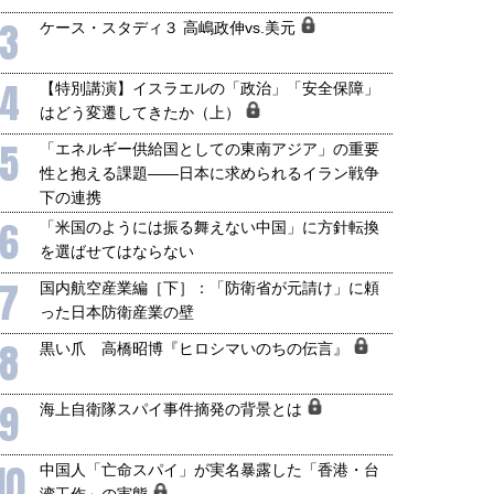
3
ケース・スタディ３ 高嶋政伸vs.美元
4
【特別講演】イスラエルの「政治」「安全保障」
はどう変遷してきたか（上）
5
「エネルギー供給国としての東南アジア」の重要
性と抱える課題――日本に求められるイラン戦争
下の連携
6
「米国のようには振る舞えない中国」に方針転換
を選ばせてはならない
7
国内航空産業編［下］：「防衛省が元請け」に頼
った日本防衛産業の壁
8
黒い爪 高橋昭博『ヒロシマいのちの伝言』
9
海上自衛隊スパイ事件摘発の背景とは
10
中国人「亡命スパイ」が実名暴露した「香港・台
湾工作」の実態