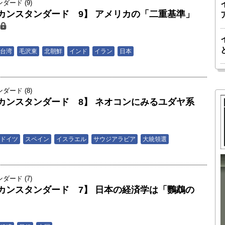
ード (9)
カンスタンダード 9】 アメリカの「二重基準」
男
台湾
毛沢東
北朝鮮
インド
イラン
日本
ード (8)
カンスタンダード 8】 ネオコンにみるユダヤ系
男
ドイツ
スペイン
イスラエル
サウジアラビア
大統領選
胎動するゲームチェンジャー「南鳥島レ
ード (7)
カンスタンダード 7】 日本の経済学は「鸚鵡の
か 核融
アアース泥」――日米欧豪による新たな
後の「世
サプライチェーン｜中村謙太郎・東京大
男
院新領域
学エネルギー・資源フロンティアセンタ