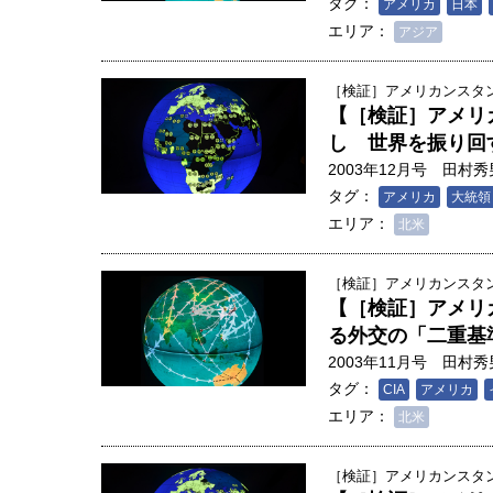
タグ：
創成科学研究科教授（4）｜ 関
アメリカ
日本
エリア：
アジア
［検証］アメリカンスタンダ
【［検証］アメリ
し 世界を振り回
2003年12月号
田村秀
タグ：
アメリカ
大統領
エリア：
北米
［検証］アメリカンスタンダ
【［検証］アメリ
る外交の「二重基
2003年11月号
田村秀
タグ：
CIA
アメリカ
エリア：
北米
［検証］アメリカンスタンダ