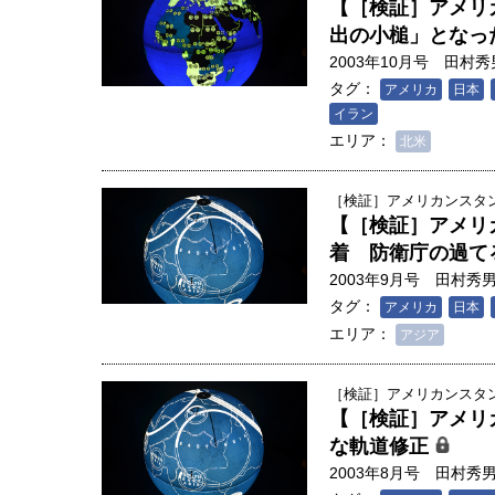
【［検証］アメリ
出の小槌」となっ
2003年10月号
田村秀
タグ：
アメリカ
日本
イラン
エリア：
北米
［検証］アメリカンスタンダ
【［検証］アメリ
着 防衛庁の過て
2003年9月号
田村秀
タグ：
アメリカ
日本
エリア：
アジア
［検証］アメリカンスタンダ
【［検証］アメリ
な軌道修正
2003年8月号
田村秀