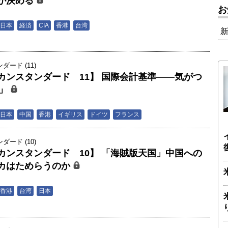
が決める
お
男
日本
経済
CIA
香港
台湾
ード (11)
カンスタンダード 11】 国際会計基準――気がつ
網」
男
日本
中国
香港
イギリス
ドイツ
フランス
ード (10)
カンスタンダード 10】 「海賊版天国」中国への
カはためらうのか
男
香港
台湾
日本