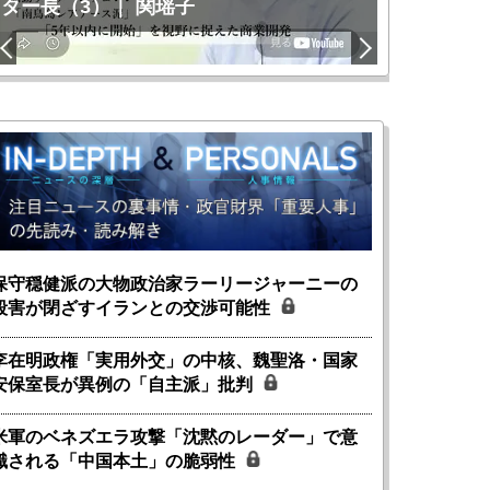
ター長（3）｜ 関瑶子
関瑶子
保守穏健派の大物政治家ラーリージャーニーの
殺害が閉ざすイランとの交渉可能性
李在明政権「実用外交」の中核、魏聖洛・国家
安保室長が異例の「自主派」批判
米軍のベネズエラ攻撃「沈黙のレーダー」で意
識される「中国本土」の脆弱性