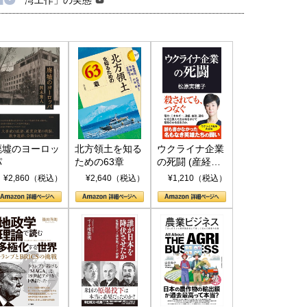
廃墟のヨーロッ
北方領土を知る
ウクライナ企業
パ
ための63章
の死闘 (産経セ
レクト S 039)
¥2,860（税込）
¥2,640（税込）
¥1,210（税込）