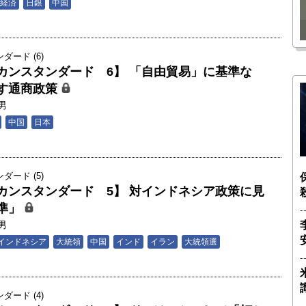
瑶子
ー長（4）｜ 関瑶子
経済
日銀
中国
ード (6)
カンスタンダード 6】 「自由貿易」に基準な
す通商政策
男
中国
日本
ード (5)
カンスタンダード 5】 対インドネシア政策に見
準」
男
インドネシア
大統領
中国
インド
イラン
大統領選
ード (4)