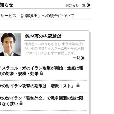
知らせ
お知らせ一覧
新サービス「新潮QUE」への統合について
池内恵の中東通信
池内恵（いけうちさとし 東京大学教授）
が、中東情勢とイスラーム教やその思想
について日々少しずつ解説します。
一覧
イスラエル・米のイラン攻撃が開始：焦点は報
復の対象・規模・効果
米の対イラン攻撃の期限は「増派コスト」
米の対イラン「強制外交」で戦争回避の道は限
りなく狭い