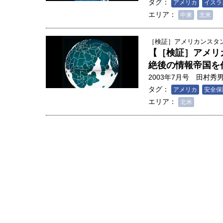
タグ：
アメリカ
イスラ
エリア：
中東
北米
［検証］アメリカンスタンダ
【［検証］アメリ
絶後の情報帝国を
2003年7月号
田村秀
タグ：
アメリカ
安全保
エリア：
北米