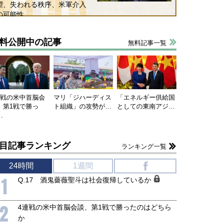
望、失われる秩序、米軍介入
の可能性
料公開中の記事
無料記事一覧
連戦の米中首脳会
マリ「ジハーディス
「エネルギー供給国
、第1戦で勝っ
ト組織」の攻勢が…
としての東南アジ…
…
目記事ランキング
ランキング一覧
24時間
1週間
f
1
Q.17 酒鬼薔薇聖斗は社会復帰しているか
2
4連戦の米中首脳会談、第1戦で勝ったのはどちら
か