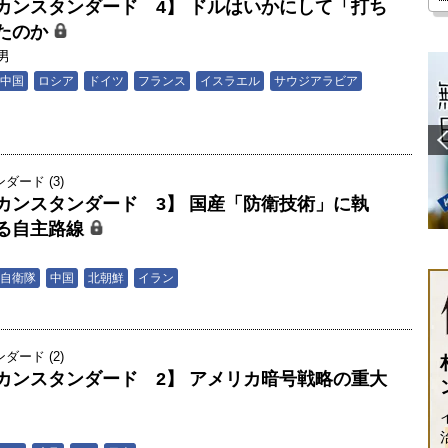
カンスタンダード 4】 ドルはいかにして「打ち
たのか
男
中国
ロシア
ドイツ
フランス
イスラエル
サウジアラビア
ード (3)
カンスタンダード 3】 国産「防衛技術」に執
る自主路線
男
自衛隊
中国
北朝鮮
イラン
ード (2)
カンスタンダード 2】 アメリカ暗号戦略の重大
男