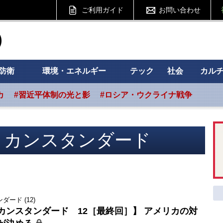
ご利用ガイド
お問い合わせ
ht フォーサイト
防衛
環境・エネルギー
テック
社会
カル
カ
#習近平体制の光と影
#ロシア・ウクライナ戦争
リカンスタンダード
ード (12)
カンスタンダード 12［最終回］】 アメリカの対