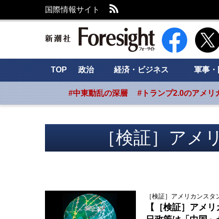
RSS
国際情報サイト
新潮社 Foresig
TOP
政治
経済・ビジネス
軍事・
#中東動乱の深層
#トランプ2.0のアメリ
［検証］アメ
［検証］アメリカンスタンダ
【［検証］アメリ