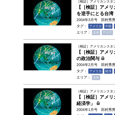
［検証］アメリカンスタンダ
【［検証］アメリ
を逆手にとる台湾
2004年3月号
田村秀
タグ：
アメリカ
中国
エリア：
北米
アジア
［検証］アメリカンスタンダ
【［検証］アメリ
の政治関与
2004年2月号
田村秀
タグ：
アメリカ
経済
エリア：
北米
［検証］アメリカンスタンダ
【［検証］アメリ
人は「地上の太陽」を手にする
経済学」
合発電の現在地――実現・普及
2004年1月号
田村秀
界像」｜江尻晶・東京大学大学