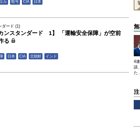
エル
暗号
CIA
日本
無
ード (1)
カンスタンダード 1】 「運輸安全保障」が空前
作る
男
障
日本
CIA
北朝鮮
インド
4
談
た
注