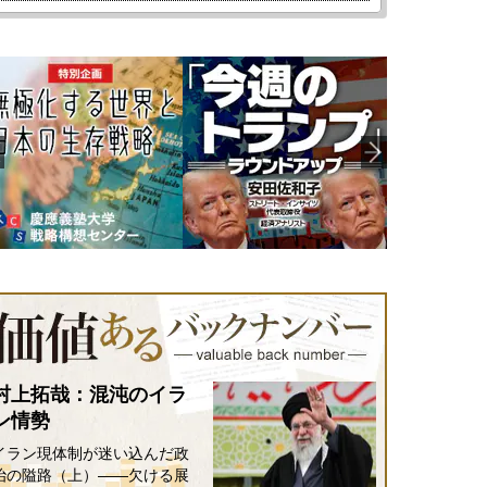
村上拓哉：混沌のイラ
ン情勢
イラン現体制が迷い込んだ政
治の隘路（上）――欠ける展