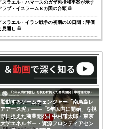
イスラエル・ハマースのガザ包括和平案が示す
アラブ・イスラーム８カ国の台頭
イスラエル・イラン戦争の初期の10日間：評価
と見通し
胎動するゲームチェンジャー「南鳥島レ
胎動するゲ
アアース泥」――「5年以内に開始」を視
アアース泥
野に捉えた商業開発｜中村謙太郎・東京
のか｜中村
大学エネルギー・資源フロンティアセン
ー・資源フ