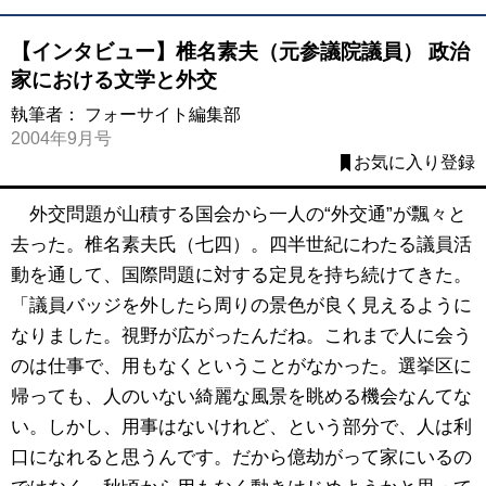
【インタビュー】椎名素夫（元参議院議員） 政治
家における文学と外交
執筆者：
フォーサイト編集部
2004年9月号
お気に入り登録
外交問題が山積する国会から一人の“外交通”が飄々と
去った。椎名素夫氏（七四）。四半世紀にわたる議員活
動を通して、国際問題に対する定見を持ち続けてきた。
「議員バッジを外したら周りの景色が良く見えるように
なりました。視野が広がったんだね。これまで人に会う
のは仕事で、用もなくということがなかった。選挙区に
帰っても、人のいない綺麗な風景を眺める機会なんてな
い。しかし、用事はないけれど、という部分で、人は利
口になれると思うんです。だから億劫がって家にいるの