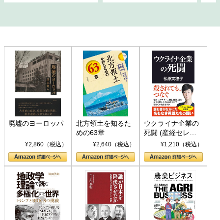
廃墟のヨーロッパ
北方領土を知るた
ウクライナ企業の
めの63章
死闘 (産経セレク
ト S 039)
¥2,860（税込）
¥2,640（税込）
¥1,210（税込）