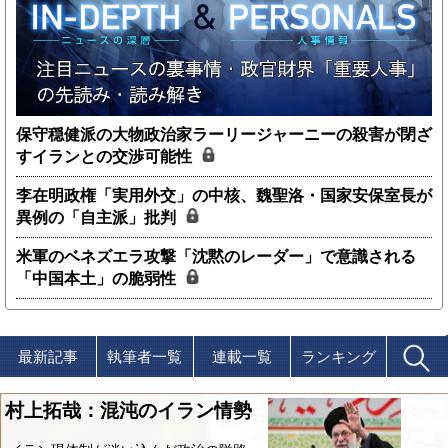
保守穏健派の大物政治家ラーリージャーニーの殺害が閉ざ
すイランとの交渉可能性
李在明政権「実用外交」の中核、魏聖洛・国家安保室長が
異例の「自主派」批判
米軍のベネズエラ攻撃「沈黙のレーダー」で意識される
「中国本土」の脆弱性
最新記事
執筆者一覧
連載一覧
ランキング
村上拓哉：混沌のイラン情勢