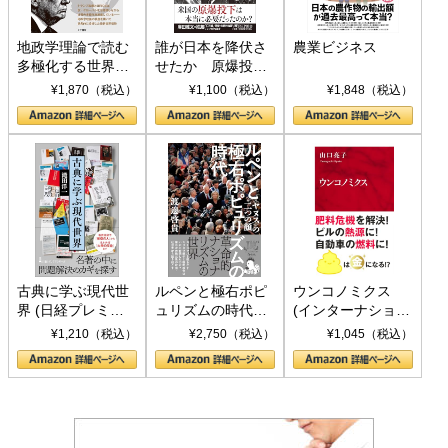
地政学理論で読む
誰が日本を降伏さ
農業ビジネス
多極化する世界：
せたか 原爆投
トランプとBRICS
下、ソ連参戦、そ
¥1,870（税込）
¥1,100（税込）
¥1,848（税込）
の挑戦
して聖断 (PHP新
書)
古典に学ぶ現代世
ルペンと極右ポピ
ウンコノミクス
界 (日経プレミア
ュリズムの時代：
(インターナショナ
シリーズ)
〈ヤヌス〉の二つ
ル新書)
¥1,210（税込）
¥2,750（税込）
¥1,045（税込）
の顔