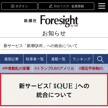
ログイン
初めての方
会員登録
お知らせ
新サービス「新潮QUE」への統合について
最新記事
執筆者一覧
連載一覧
ランキング
#中東動乱の深層
#トランプ2.0のアメリカ
#習近平体制の光