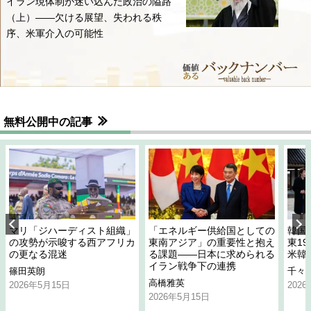
イラン現体制が迷い込んだ政治の隘路
（上）――欠ける展望、失われる秩
序、米軍介入の可能性
無料公開中の記事
マリ「ジハーディスト組織」
「エネルギー供給国としての
韓国
の攻勢が示唆する西アフリカ
東南アジア」の重要性と抱え
東1
の更なる混迷
る課題――日本に求められる
米韓
イラン戦争下の連携
篠田英朗
千々
高橋雅英
2026年5月15日
202
2026年5月15日