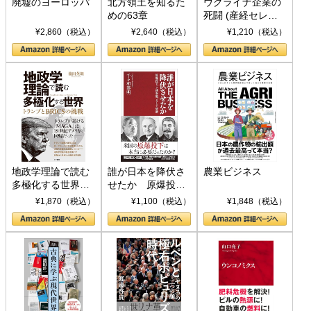
廃墟のヨーロッパ
北方領土を知るた
ウクライナ企業の
めの63章
死闘 (産経セレク
ト S 039)
¥2,860（税込）
¥2,640（税込）
¥1,210（税込）
地政学理論で読む
誰が日本を降伏さ
農業ビジネス
多極化する世界：
せたか 原爆投
トランプとBRICS
下、ソ連参戦、そ
¥1,870（税込）
¥1,100（税込）
¥1,848（税込）
の挑戦
して聖断 (PHP新
書)