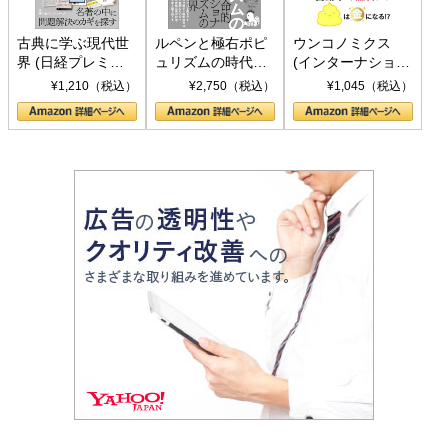
古典に学ぶ現代世
ルペンと極右ポピ
ウンコノミクス
界 (日経プレミア
ュリズムの時代：
(インターナショナ
シリーズ)
〈ヤヌス〉の二つ
ル新書)
¥1,210（税込）
¥2,750（税込）
¥1,045（税込）
の顔