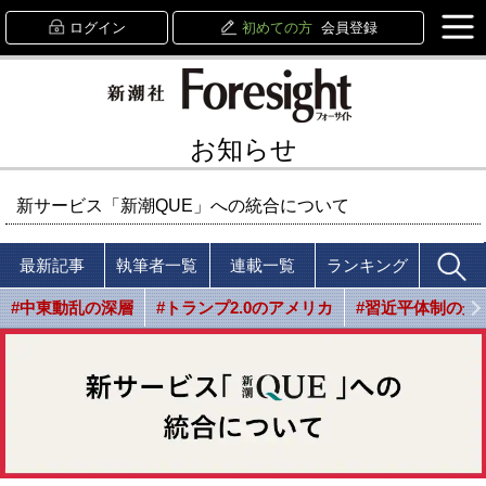
ログイン
初めての方
会員登録
お知らせ
新サービス「新潮QUE」への統合について
最新記事
執筆者一覧
連載一覧
ランキング
#中東動乱の深層
#トランプ2.0のアメリカ
#習近平体制の光