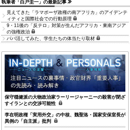
執筆者「白戸圭一」の最新記事
見えてきた「ラマポーザ政権の南アフリカ」のアイデンテ
ィティと国際社会での行動原理
9・11後の「反テロ」対策が生んだアフリカ・東南アジア
の強権政治
パパ活してみた、学生たちの体当たり取材
保守穏健派の大物政治家ラーリージャーニーの殺害が閉ざ
すイランとの交渉可能性
李在明政権「実用外交」の中核、魏聖洛・国家安保室長が
異例の「自主派」批判