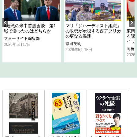
4連戦の米中首脳会談、第1
マリ「ジハーディスト組織」
「エ
戦で勝ったのはどちらか
の攻勢が示唆する西アフリカ
東南
の更なる混迷
る課
フォーサイト編集部
イラ
篠田英朗
2026年5月17日
高橋
2026年5月15日
202