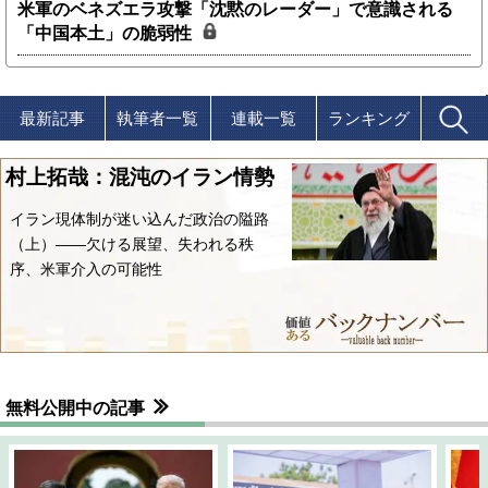
米軍のベネズエラ攻撃「沈黙のレーダー」で意識される
「中国本土」の脆弱性
最新記事
執筆者一覧
連載一覧
ランキング
村上拓哉：混沌のイラン情勢
イラン現体制が迷い込んだ政治の隘路
（上）――欠ける展望、失われる秩
序、米軍介入の可能性
無料公開中の記事