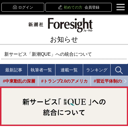
ログイン
初めての方
会員登録
お知らせ
新サービス「新潮QUE」への統合について
最新記事
執筆者一覧
連載一覧
ランキング
#中東動乱の深層
#トランプ2.0のアメリカ
#習近平体制の光