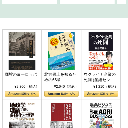
廃墟のヨーロッパ
北方領土を知るた
ウクライナ企業の
めの63章
死闘 (産経セレク
ト S 039)
¥2,860（税込）
¥2,640（税込）
¥1,210（税込）