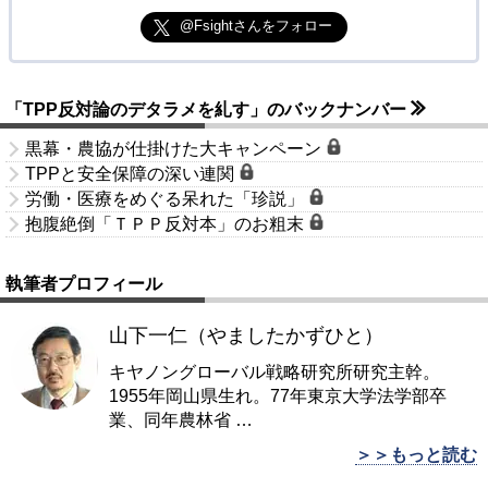
@Fsightさんをフォロー
「TPP反対論のデタラメを糺す」のバックナンバー
黒幕・農協が仕掛けた大キャンペーン
TPPと安全保障の深い連関
労働・医療をめぐる呆れた「珍説」
抱腹絶倒「ＴＰＰ反対本」のお粗末
執筆者プロフィール
山下一仁（やましたかずひと）
キヤノングローバル戦略研究所研究主幹。
1955年岡山県生れ。77年東京大学法学部卒
業、同年農林省
…
＞＞もっと読む