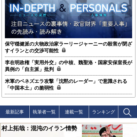
保守穏健派の大物政治家ラーリージャーニーの殺害が閉ざ
すイランとの交渉可能性
李在明政権「実用外交」の中核、魏聖洛・国家安保室長が
異例の「自主派」批判
米軍のベネズエラ攻撃「沈黙のレーダー」で意識される
「中国本土」の脆弱性
最新記事
執筆者一覧
連載一覧
ランキング
村上拓哉：混沌のイラン情勢