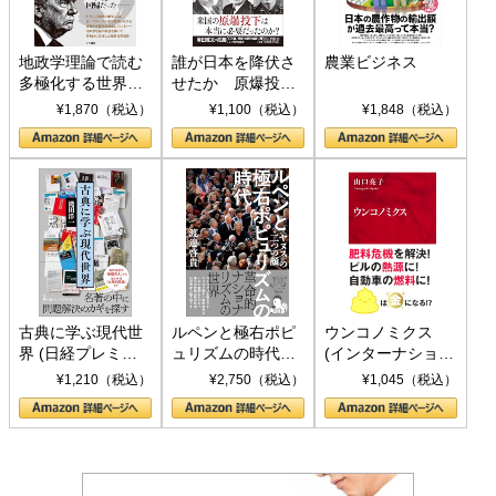
地政学理論で読む
誰が日本を降伏さ
農業ビジネス
多極化する世界：
せたか 原爆投
トランプとBRICS
下、ソ連参戦、そ
¥1,870（税込）
¥1,100（税込）
¥1,848（税込）
の挑戦
して聖断 (PHP新
書)
古典に学ぶ現代世
ルペンと極右ポピ
ウンコノミクス
界 (日経プレミア
ュリズムの時代：
(インターナショナ
シリーズ)
〈ヤヌス〉の二つ
ル新書)
¥1,210（税込）
¥2,750（税込）
¥1,045（税込）
の顔