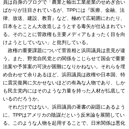
員は自身のブログで「農業と輸出工業産業のせめぎ合い
ばかりが注目されているが、TPPには『医療、金融、法
律、放送、建設、教育』など、極めて広範囲にわたり、
日本をとことん大改造しようとする毒矢が仕込まれてい
る。そのことに菅政権も主要メディアもまったく目を向
けようとしていない」と批判している。
政権の重要課題について菅首相と浜田議員は意見が違
う。また、野党自民党との関係をこじらせて国会で重要
法案や予算案の可決が困難になりかねない。それらを埋
め合わせて余りあるほど、浜田議員は政権や日本国、特
に震災復興に欠かせないほどの有為な人物であり、しか
も民主党内にはそのような力量を持った人材が払底して
いるのだろうか。
それだけではない。浜田議員の著書の副題にあるよう
に、TPPはアメリカの陰謀だという反米論を展開してい
る。このような人物を起用することで、日米関係は悪化