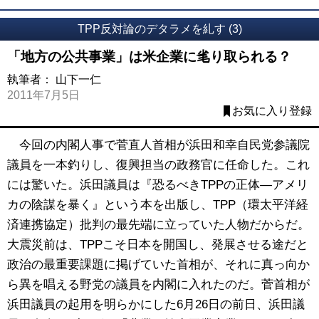
TPP反対論のデタラメを糺す (3)
「地方の公共事業」は米企業に毟り取られる？
執筆者：
山下一仁
2011年7月5日
お気に入り登録
今回の内閣人事で菅直人首相が浜田和幸自民党参議院
議員を一本釣りし、復興担当の政務官に任命した。これ
には驚いた。浜田議員は『恐るべきTPPの正体―アメリ
カの陰謀を暴く』という本を出版し、TPP（環太平洋経
済連携協定）批判の最先端に立っていた人物だからだ。
大震災前は、TPPこそ日本を開国し、発展させる途だと
政治の最重要課題に掲げていた首相が、それに真っ向か
ら異を唱える野党の議員を内閣に入れたのだ。菅首相が
浜田議員の起用を明らかにした6月26日の前日、浜田議