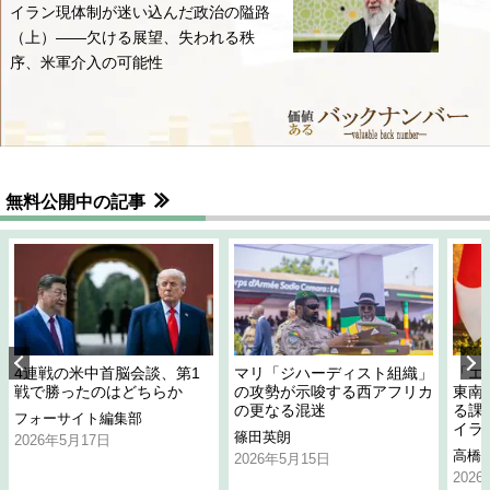
イラン現体制が迷い込んだ政治の隘路
（上）――欠ける展望、失われる秩
序、米軍介入の可能性
無料公開中の記事
4連戦の米中首脳会談、第1
マリ「ジハーディスト組織」
「エ
戦で勝ったのはどちらか
の攻勢が示唆する西アフリカ
東南
の更なる混迷
る課
フォーサイト編集部
イラ
篠田英朗
2026年5月17日
高橋
2026年5月15日
202