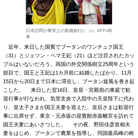
日本訪問が事実上の新婚旅行に（c）AFP=時
事
近年、来日した国賓でブータンのワンチュク国王
（31）とジェツン・ペマ王妃（21）ほど注目されたカッ
プルはいないだろう。両国の外交関係樹立25周年という
節目で、国王と王妃は1カ月前に結婚したばかり。11月
15日から20日まで日本に滞在し、ブータン旋風を巻き起
こした。 来日した翌16日、皇居・宮殿前の東庭で歓
迎行事が行なわれ、気管支炎で入院中の天皇陛下に代わ
り、皇太子さまが国王夫妻を迎えた。皇后さまは歓迎行
事に出席せず、東京・元赤坂の迎賓館赤坂離宮を訪れて
国王夫妻にあいさつした。 その夜、野田佳彦首相夫
妻をはじめ、ブータンで農業を指導し、同国最高峰の称