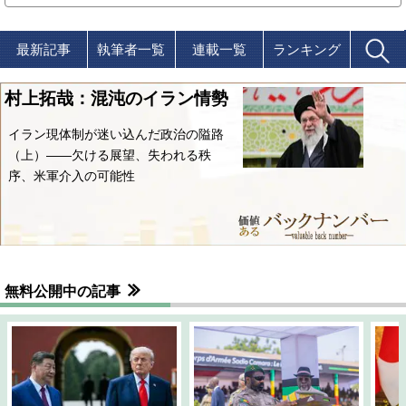
最新記事
執筆者一覧
連載一覧
ランキング
村上拓哉：混沌のイラン情勢
イラン現体制が迷い込んだ政治の隘路
（上）――欠ける展望、失われる秩
序、米軍介入の可能性
無料公開中の記事