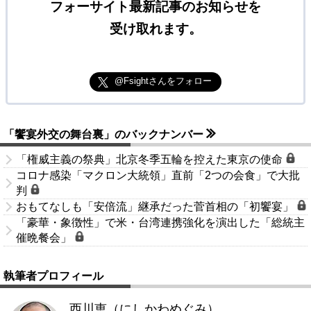
フォーサイト最新記事のお知らせを
受け取れます。
@Fsightさんをフォロー
「饗宴外交の舞台裏」のバックナンバー
「権威主義の祭典」北京冬季五輪を控えた東京の使命
コロナ感染「マクロン大統領」直前「2つの会食」で大批
判
おもてなしも「安倍流」継承だった菅首相の「初饗宴」
「豪華・象徴性」で米・台湾連携強化を演出した「総統主
催晩餐会」
執筆者プロフィール
西川恵（にしかわめぐみ）