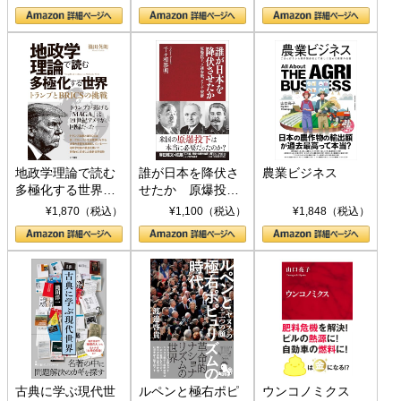
地政学理論で読む
誰が日本を降伏さ
農業ビジネス
多極化する世界：
せたか 原爆投
トランプとBRICS
下、ソ連参戦、そ
¥1,870（税込）
¥1,100（税込）
¥1,848（税込）
の挑戦
して聖断 (PHP新
書)
古典に学ぶ現代世
ルペンと極右ポピ
ウンコノミクス