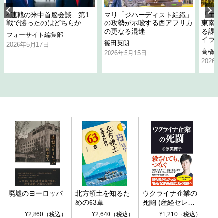
4連戦の米中首脳会談、第1
マリ「ジハーディスト組織」
「エ
戦で勝ったのはどちらか
の攻勢が示唆する西アフリカ
東南
の更なる混迷
る課
フォーサイト編集部
イラ
篠田英朗
2026年5月17日
高橋
2026年5月15日
202
廃墟のヨーロッパ
北方領土を知るた
ウクライナ企業の
めの63章
死闘 (産経セレク
ト S 039)
¥2,860（税込）
¥2,640（税込）
¥1,210（税込）