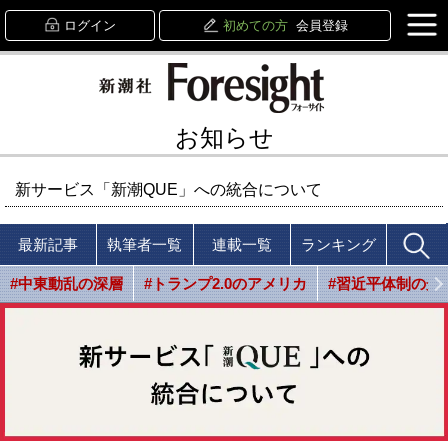
ログイン
初めての方
会員登録
お知らせ
新サービス「新潮QUE」への統合について
最新記事
執筆者一覧
連載一覧
ランキング
#中東動乱の深層
#トランプ2.0のアメリカ
#習近平体制の光