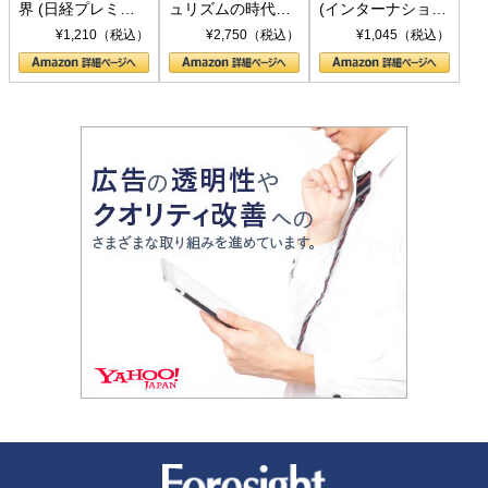
界 (日経プレミア
ュリズムの時代：
(インターナショナ
シリーズ)
〈ヤヌス〉の二つ
ル新書)
¥1,210（税込）
¥2,750（税込）
¥1,045（税込）
の顔
新潮社 Foresight