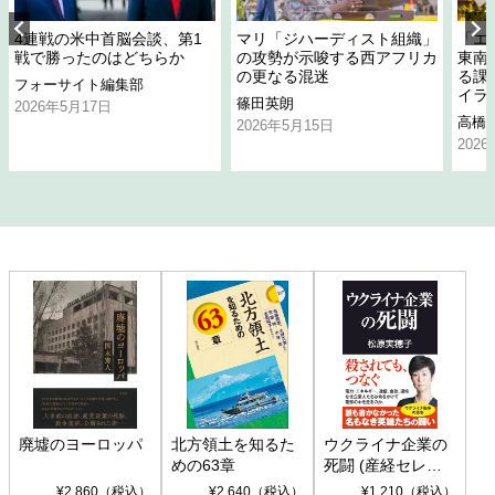
4連戦の米中首脳会談、第1
マリ「ジハーディスト組織」
「エ
戦で勝ったのはどちらか
の攻勢が示唆する西アフリカ
東南
の更なる混迷
る課
フォーサイト編集部
イラ
篠田英朗
2026年5月17日
高橋
2026年5月15日
202
廃墟のヨーロッパ
北方領土を知るた
ウクライナ企業の
めの63章
死闘 (産経セレク
ト S 039)
¥2,860（税込）
¥2,640（税込）
¥1,210（税込）