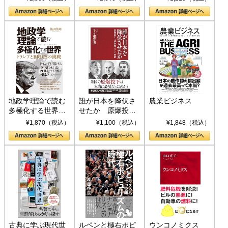
地政学理論で読む
誰が日本を降伏さ
農業ビジネス
多極化する世界：
せたか 原爆投
トランプとBRICS
下、ソ連参戦、そ
¥1,870（税込）
¥1,100（税込）
¥1,848（税込）
の挑戦
して聖断 (PHP新
書)
古典に学ぶ現代世
ルペンと極右ポピ
ウンコノミクス