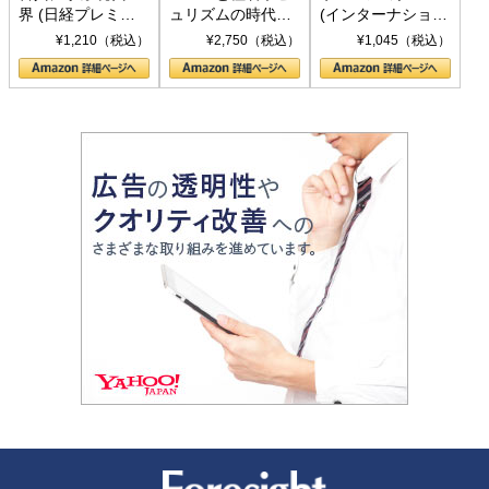
界 (日経プレミア
ュリズムの時代：
(インターナショナ
シリーズ)
〈ヤヌス〉の二つ
ル新書)
¥1,210（税込）
¥2,750（税込）
¥1,045（税込）
の顔
新潮社 Foresight