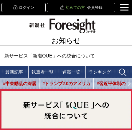
ログイン
初めての方
会員登録
お知らせ
新サービス「新潮QUE」への統合について
最新記事
執筆者一覧
連載一覧
ランキング
#中東動乱の深層
#トランプ2.0のアメリカ
#習近平体制の光