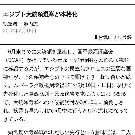
エジプト大統領選挙が本格化
執筆者：
池内恵
2012年2月18日
お気に入り登録
6月末までに大統領を選出し、国軍最高評議会
（SCAF）が担っている行政・執行権限を民選の大統領
に移譲するのが、エジプトの民主化プロセスの重要な画
期だが、その候補者をめぐって駆け引き・探り合いが続
く。ムバーラク政権崩壊後1年の2月10日・11日にかけて
先鋭化した軍政批判・民政移管要求に徐々に応じる形
で、大統領選挙への立候補受付が3月10日に前倒しさ
れ、投票も早められて5月中に行うという流れになって
きている。
知名度や選挙戦の出だしの先行という意味では、二人