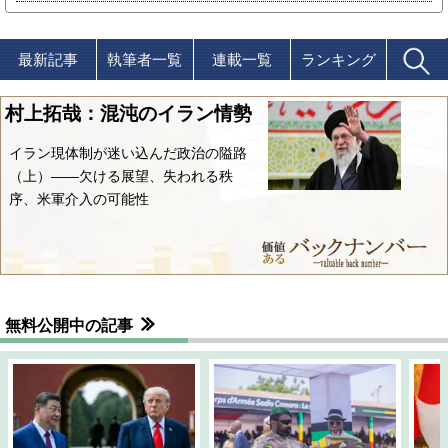
最新記事
執筆者一覧
連載一覧
ランキング
村上拓哉：混沌のイラン情勢
イラン現体制が迷い込んだ政治の隘路
（上）――欠ける展望、失われる秩
序、米軍介入の可能性
無料公開中の記事