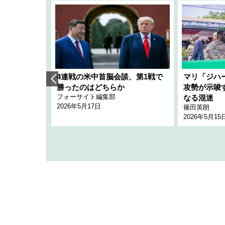
艦隊」構想
4連戦の米中首脳会談、第1戦で
マリ「ジハ
「空白」
勝ったのはどちらか
攻勢が示唆
フォーサイト編集部
のか
なる混迷
2026年5月17日
篠田英朗
2026年5月15