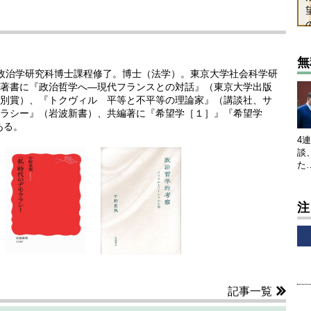
無
法学政治学研究科博士課程修了。博士（法学）。東京大学社会科学研
著書に『政治哲学へ―現代フランスとの対話』（東京大学出版
別賞）、『トクヴィル 平等と不平等の理論家』（講談社、サ
ラシー』（岩波新書）、共編著に『希望学［１］』『希望学
ある。
4
談
た
注
記事一覧