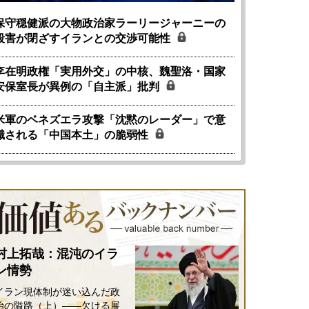
保守穏健派の大物政治家ラーリージャーニーの
殺害が閉ざすイランとの交渉可能性
李在明政権「実用外交」の中核、魏聖洛・国家
安保室長が異例の「自主派」批判
米軍のベネズエラ攻撃「沈黙のレーダー」で意
識される「中国本土」の脆弱性
村上拓哉：混沌のイラ
ン情勢
イラン現体制が迷い込んだ政
治の隘路（上）――欠ける展