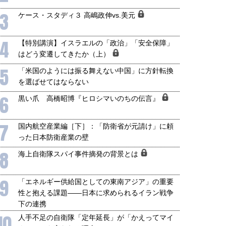
3
ケース・スタディ３ 高嶋政伸vs.美元
4
【特別講演】イスラエルの「政治」「安全保障」
はどう変遷してきたか（上）
5
「米国のようには振る舞えない中国」に方針転換
国にも理解してほしい「極東
ホルムズ海峡危機で加速したエ
を選ばせてはならない
905年体制」における日米韓安
ネルギー転換が「中国依存」に
6
保障協力の意味
行き着くリスク
黒い爪 高橋昭博『ヒロシマいのちの伝言』
和泰明
小山堅
6年5月15日
2026年5月14日
7
国内航空産業編［下］：「防衛省が元請け」に頼
った日本防衛産業の壁
8
海上自衛隊スパイ事件摘発の背景とは
9
「エネルギー供給国としての東南アジア」の重要
性と抱える課題――日本に求められるイラン戦争
下の連携
10
人手不足の自衛隊「定年延長」が「かえってマイ