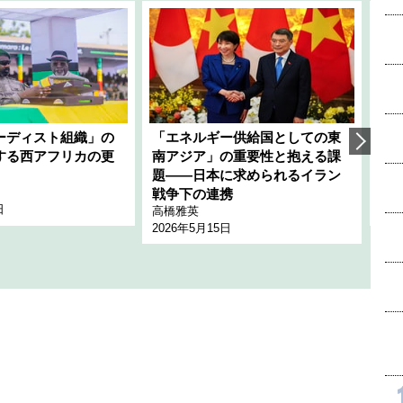
ーディスト組織」の
「エネルギー供給国としての東
韓
する西アフリカの更
南アジア」の重要性と抱える課
1
題――日本に求められるイラン
全
千々
戦争下の連携
日
202
高橋雅英
2026年5月15日