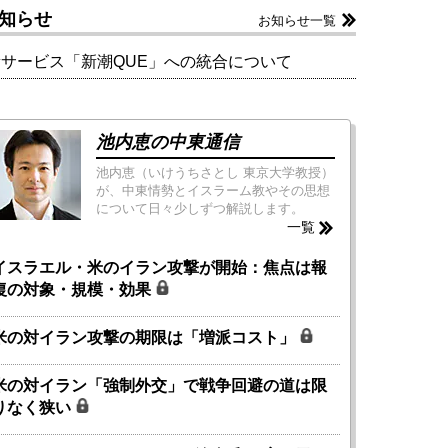
知らせ
お知らせ一覧
新サービス「新潮QUE」への統合について
池内恵の中東通信
池内恵（いけうちさとし 東京大学教授）
が、中東情勢とイスラーム教やその思想
について日々少しずつ解説します。
一覧
イスラエル・米のイラン攻撃が開始：焦点は報
復の対象・規模・効果
米の対イラン攻撃の期限は「増派コスト」
米の対イラン「強制外交」で戦争回避の道は限
りなく狭い