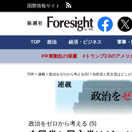
RSS
国際情報サイト
新潮社 Foresig
TOP
政治
経済・ビジネス
軍事・
#中東動乱の深層
#トランプ2.0のアメリ
TOP
>
連載
>
政治をゼロから考える(5)
>
自民党と民主党はどこが
政治をゼロから考える (5)