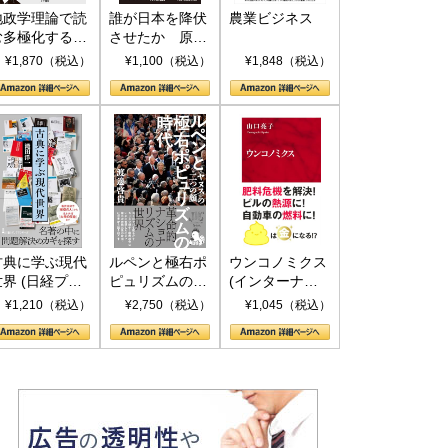
地政学理論で読
誰が日本を降伏
農業ビジネス
む多極化する世
させたか 原爆
界：トランプと
投下、ソ連参
¥1,870（税込）
¥1,100（税込）
¥1,848（税込）
RICSの挑戦
戦、そして聖断
(PHP新書)
古典に学ぶ現代
ルペンと極右ポ
ウンコノミクス
世界 (日経プレ
ピュリズムの時
(インターナシ
ミアシリーズ)
代：〈ヤヌス〉
ョナル新書)
¥1,210（税込）
¥2,750（税込）
¥1,045（税込）
の二つの顔