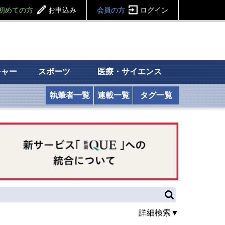
初めての方
お申込み
会員の方
ログイン
チャー
スポーツ
医療・サイエンス
執筆者一覧
連載一覧
タグ一覧
詳細検索▼