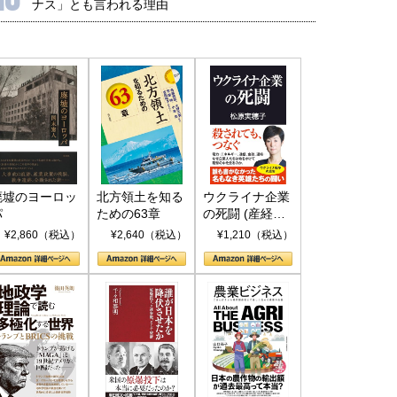
ナス」とも言われる理由
廃墟のヨーロッ
北方領土を知る
ウクライナ企業
パ
ための63章
の死闘 (産経セ
レクト S 039)
¥2,860（税込）
¥2,640（税込）
¥1,210（税込）