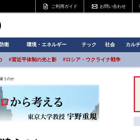
ご利用ガイド
お問い合わせ
ht フォーサイト
防衛
環境・エネルギー
テック
社会
カル
カ
#習近平体制の光と影
#ロシア・ウクライナ戦争
違うのか