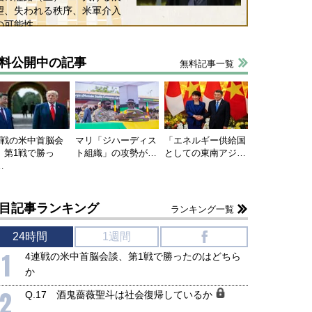
望、失われる秩序、米軍介入
の可能性
料公開中の記事
無料記事一覧
連戦の米中首脳会
マリ「ジハーディス
「エネルギー供給国
、第1戦で勝っ
ト組織」の攻勢が…
としての東南アジ…
…
目記事ランキング
ランキング一覧
24時間
1週間
f
1
4連戦の米中首脳会談、第1戦で勝ったのはどちら
か
2
Q.17 酒鬼薔薇聖斗は社会復帰しているか