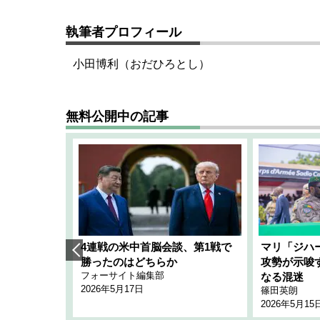
執筆者プロフィール
小田博利（おだひろとし）
無料公開中の記事
艦隊」構想
4連戦の米中首脳会談、第1戦で
マリ「ジハ
「空白」
勝ったのはどちらか
攻勢が示唆
フォーサイト編集部
のか
なる混迷
2026年5月17日
篠田英朗
2026年5月15