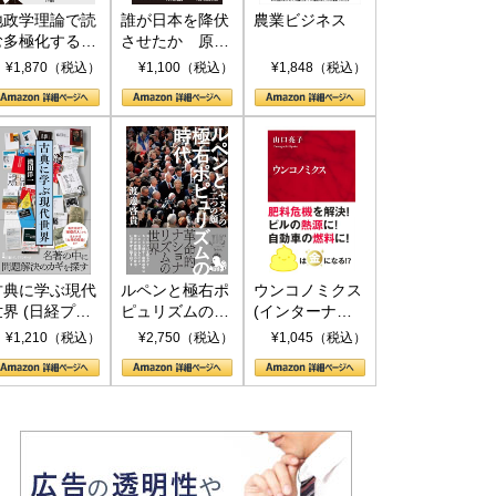
地政学理論で読
誰が日本を降伏
農業ビジネス
む多極化する世
させたか 原爆
界：トランプと
投下、ソ連参
¥1,870（税込）
¥1,100（税込）
¥1,848（税込）
RICSの挑戦
戦、そして聖断
(PHP新書)
古典に学ぶ現代
ルペンと極右ポ
ウンコノミクス
世界 (日経プレ
ピュリズムの時
(インターナシ
ミアシリーズ)
代：〈ヤヌス〉
ョナル新書)
¥1,210（税込）
¥2,750（税込）
¥1,045（税込）
の二つの顔