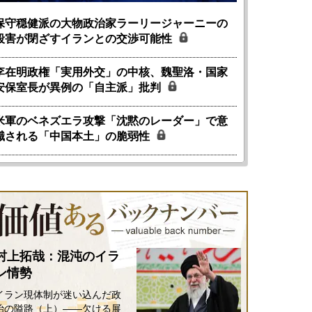
保守穏健派の大物政治家ラーリージャーニーの
殺害が閉ざすイランとの交渉可能性
李在明政権「実用外交」の中核、魏聖洛・国家
安保室長が異例の「自主派」批判
米軍のベネズエラ攻撃「沈黙のレーダー」で意
識される「中国本土」の脆弱性
国にも理解してほしい「極東
ホルムズ海峡危機で加速したエ
905年体制」における日米韓安
ネルギー転換が「中国依存」に
村上拓哉：混沌のイラ
保障協力の意味
行き着くリスク
ン情勢
和泰明
小山堅
イラン現体制が迷い込んだ政
6年5月15日
2026年5月14日
治の隘路（上）――欠ける展