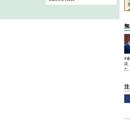
無
4
談
た
注