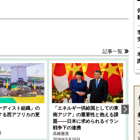
記事一覧
ーディスト組織」の
「エネルギー供給国としての東
韓
する西アフリカの更
南アジア」の重要性と抱える課
1
題――日本に求められるイラン
全
千々
戦争下の連携
日
202
高橋雅英
2026年5月15日