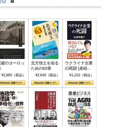
廃墟のヨーロッ
北方領土を知る
ウクライナ企業
パ
ための63章
の死闘 (産経セ
レクト S 039)
¥2,860（税込）
¥2,640（税込）
¥1,210（税込）