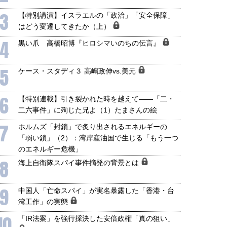
3
【特別講演】イスラエルの「政治」「安全保障」
はどう変遷してきたか（上）
4
黒い爪 高橋昭博『ヒロシマいのちの伝言』
5
ケース・スタディ３ 高嶋政伸vs.美元
6
【特別連載】引き裂かれた時を越えて――「二・
二六事件」に殉じた兄よ（1）たまさんの絵
7
ホルムズ「封鎖」で炙り出されるエネルギーの
「弱い鎖」（2）：湾岸産油国で生じる「もう一つ
のエネルギー危機」
8
海上自衛隊スパイ事件摘発の背景とは
9
中国人「亡命スパイ」が実名暴露した「香港・台
湾工作」の実態
10
「IR法案」を強行採決した安倍政権「真の狙い」