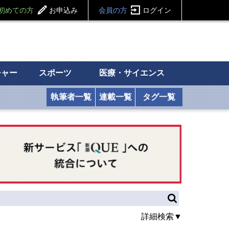
初めての方
お申込み
会員の方
ログイン
チャー
スポーツ
医療・サイエンス
執筆者一覧
連載一覧
タグ一覧
詳細検索▼