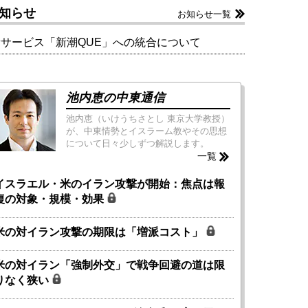
知らせ
お知らせ一覧
新サービス「新潮QUE」への統合について
池内恵の中東通信
池内恵（いけうちさとし 東京大学教授）
が、中東情勢とイスラーム教やその思想
について日々少しずつ解説します。
一覧
イスラエル・米のイラン攻撃が開始：焦点は報
復の対象・規模・効果
米の対イラン攻撃の期限は「増派コスト」
米の対イラン「強制外交」で戦争回避の道は限
りなく狭い