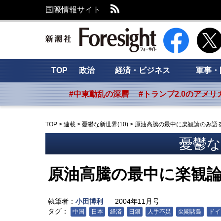
RSS
国際情報サイト
新潮社 Foresig
TOP
政治
経済・ビジネス
軍事・
#中東動乱の深層
#トランプ2.0のアメリ
TOP
>
連載
>
憂鬱な新世界(10)
>
原油高騰の最中に楽観論のみ語
憂鬱な新
原油高騰の最中に楽観
執筆者：
小田博利
2004年11月号
タグ：
中国
日本
経済
日銀
人手不足
尖閣諸島
ドイ