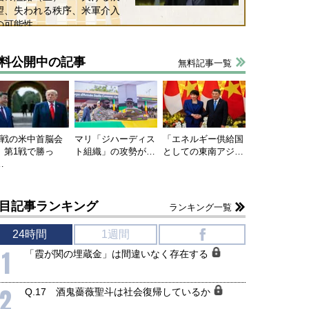
望、失われる秩序、米軍介入
の可能性
料公開中の記事
無料記事一覧
連戦の米中首脳会
マリ「ジハーディス
「エネルギー供給国
、第1戦で勝っ
ト組織」の攻勢が…
としての東南アジ…
…
目記事ランキング
ランキング一覧
24時間
1週間
f
1
「霞が関の埋蔵金」は間違いなく存在する
2
Q.17 酒鬼薔薇聖斗は社会復帰しているか