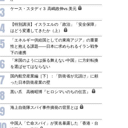
3
ケース・スタディ３ 高嶋政伸vs.美元
4
【特別講演】イスラエルの「政治」「安全保障」
はどう変遷してきたか（上）
5
「エネルギー供給国としての東南アジア」の重要
性と抱える課題――日本に求められるイラン戦争
下の連携
6
「米国のようには振る舞えない中国」に方針転換
を選ばせてはならない
7
国内航空産業編［下］：「防衛省が元請け」に頼
った日本防衛産業の壁
8
黒い爪 高橋昭博『ヒロシマいのちの伝言』
9
海上自衛隊スパイ事件摘発の背景とは
10
中国人「亡命スパイ」が実名暴露した「香港・台