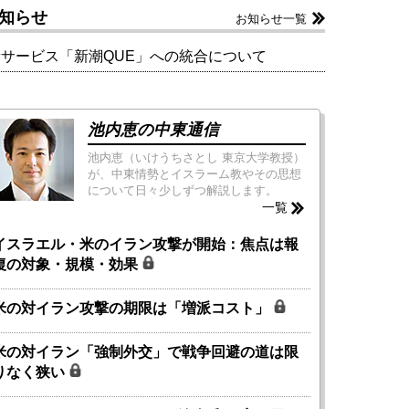
知らせ
お知らせ一覧
新サービス「新潮QUE」への統合について
池内恵の中東通信
池内恵（いけうちさとし 東京大学教授）
が、中東情勢とイスラーム教やその思想
について日々少しずつ解説します。
一覧
イスラエル・米のイラン攻撃が開始：焦点は報
復の対象・規模・効果
米の対イラン攻撃の期限は「増派コスト」
米の対イラン「強制外交」で戦争回避の道は限
りなく狭い