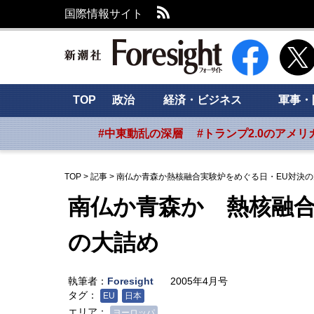
RSS
国際情報サイト
新潮社 Foresig
TOP
政治
経済・ビジネス
軍事・
#中東動乱の深層
#トランプ2.0のアメリ
TOP
>
記事
>
南仏か青森か熱核融合実験炉をめぐる日・EU対決の
南仏か青森か 熱核融合
の大詰め
執筆者：
Foresight
2005年4月号
タグ：
EU
日本
エリア：
ヨーロッパ