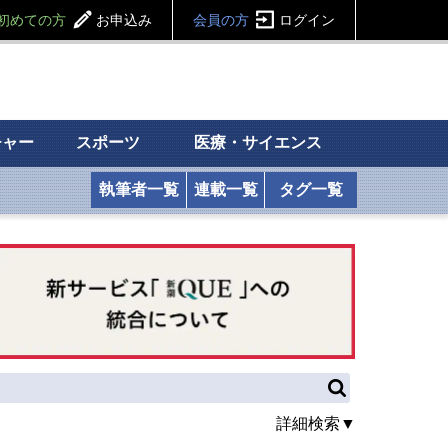
初めての方
お申込み
会員の方
ログイン
チャー
スポーツ
医療・サイエンス
執筆者一覧
連載一覧
タグ一覧
詳細検索▼