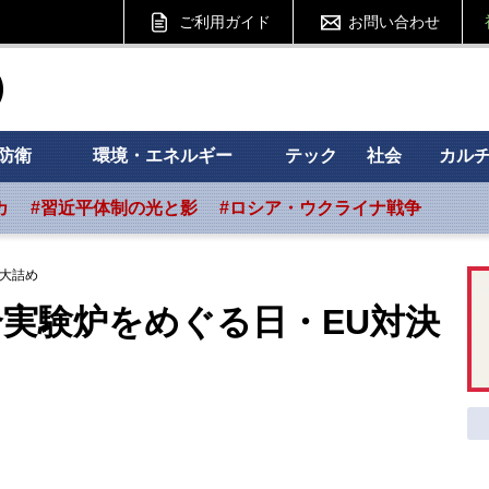
ご利用ガイド
お問い合わせ
ht フォーサイト
防衛
環境・エネルギー
テック
社会
カル
カ
#習近平体制の光と影
#ロシア・ウクライナ戦争
大詰め
実験炉をめぐる日・EU対決