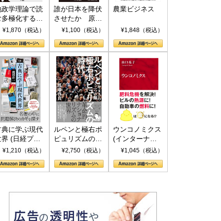
地政学理論で読
誰が日本を降伏
農業ビジネス
む多極化する世
させたか 原爆
界：トランプと
投下、ソ連参
¥1,870（税込）
¥1,100（税込）
¥1,848（税込）
RICSの挑戦
戦、そして聖断
(PHP新書)
古典に学ぶ現代
ルペンと極右ポ
ウンコノミクス
世界 (日経プレ
ピュリズムの時
(インターナシ
ミアシリーズ)
代：〈ヤヌス〉
ョナル新書)
¥1,210（税込）
¥2,750（税込）
¥1,045（税込）
の二つの顔