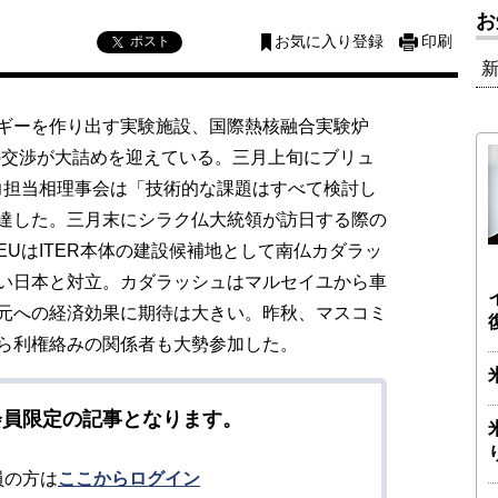
お
ポスト
お気に入り登録
印刷
ギーを作り出す実験施設、国際熱核融合実験炉
の交渉が大詰めを迎えている。三月上旬にブリュ
力担当相理事会は「技術的な課題はすべて検討し
達した。三月末にシラク仏大統領が訪日する際の
UはITER本体の建設候補地として南仏カダラッ
い日本と対立。カダラッシュはマルセイユから車
元への経済効果に期待は大きい。昨秋、マスコミ
ら利権絡みの関係者も大勢参加した。
会員限定の記事となります。
員の方は
ここからログイン