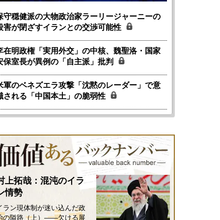
保守穏健派の大物政治家ラーリージャーニーの
殺害が閉ざすイランとの交渉可能性
李在明政権「実用外交」の中核、魏聖洛・国家
安保室長が異例の「自主派」批判
米軍のベネズエラ攻撃「沈黙のレーダー」で意
識される「中国本土」の脆弱性
村上拓哉：混沌のイラ
ン情勢
イラン現体制が迷い込んだ政
治の隘路（上）――欠ける展