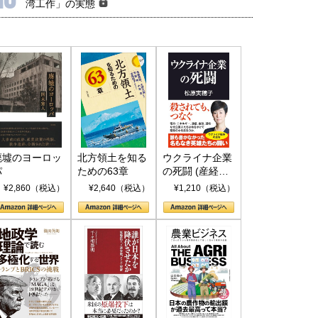
湾工作」の実態
廃墟のヨーロッ
北方領土を知る
ウクライナ企業
パ
ための63章
の死闘 (産経セ
レクト S 039)
¥2,860（税込）
¥2,640（税込）
¥1,210（税込）