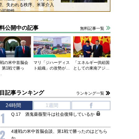
望、失われる秩序、米軍介入
国にも理解してほしい「極東
ホルムズ海峡危機で加速したエ
の可能性
905年体制」における日米韓安
ネルギー転換が「中国依存」に
保障協力の意味
行き着くリスク
料公開中の記事
和泰明
小山堅
無料記事一覧
6年5月15日
2026年5月14日
連戦の米中首脳会
マリ「ジハーディス
「エネルギー供給国
、第1戦で勝っ
ト組織」の攻勢が…
としての東南アジ…
…
目記事ランキング
ランキング一覧
24時間
1週間
f
1
Q.17 酒鬼薔薇聖斗は社会復帰しているか
2
4連戦の米中首脳会談、第1戦で勝ったのはどちら
か