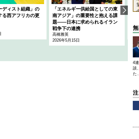
ーディスト組織」の
「エネルギー供給国としての東
韓
する西アフリカの更
南アジア」の重要性と抱える課
1
題――日本に求められるイラン
全
無
千々
戦争下の連携
日
202
高橋雅英
2026年5月15日
4
談
た
注