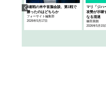
艦隊」構想
4連戦の米中首脳会談、第1戦で
マリ「ジハ
「空白」
勝ったのはどちらか
攻勢が示唆
フォーサイト編集部
のか
なる混迷
2026年5月17日
篠田英朗
2026年5月15