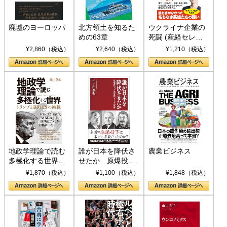
廃墟のヨーロッパ
北方領土を知るた
ウクライナ企業の
めの63章
死闘 (産経セレク
ト S 039)
¥2,860（税込）
¥2,640（税込）
¥1,210（税込）
地政学理論で読む
誰が日本を降伏さ
農業ビジネス
多極化する世界：
せたか 原爆投
トランプとBRICS
下、ソ連参戦、そ
¥1,870（税込）
¥1,100（税込）
¥1,848（税込）
の挑戦
して聖断 (PHP新
書)