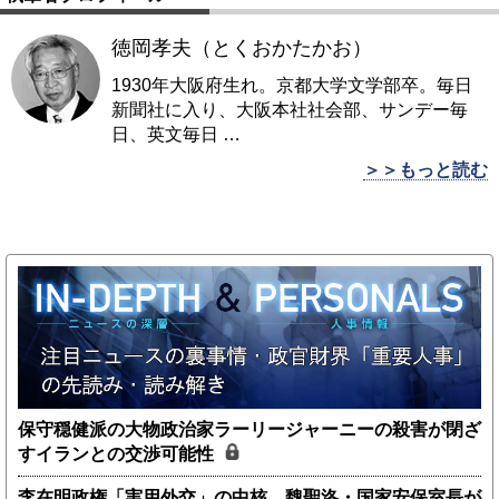
徳岡孝夫（とくおかたかお）
1930年大阪府生れ。京都大学文学部卒。毎日
新聞社に入り、大阪本社社会部、サンデー毎
日、英文毎日
…
＞＞もっと読む
保守穏健派の大物政治家ラーリージャーニーの殺害が閉ざ
すイランとの交渉可能性
李在明政権「実用外交」の中核、魏聖洛・国家安保室長が