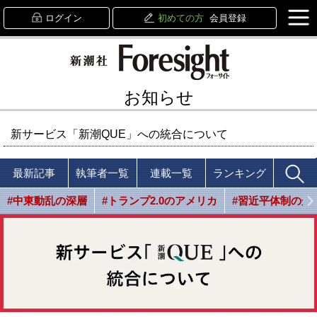
ログイン
初めての方
会員登録
お知らせ
新サービス「新潮QUE」への統合について
最新記事
執筆者一覧
連載一覧
ランキング
#中東動乱の深層
#トランプ2.0のアメリカ
#習近平体制の光