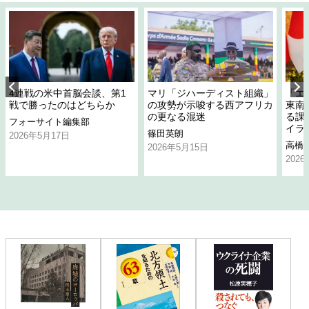
4連戦の米中首脳会談、第1
マリ「ジハーディスト組織」
「エ
戦で勝ったのはどちらか
の攻勢が示唆する西アフリカ
東南
の更なる混迷
る課
フォーサイト編集部
イラ
篠田英朗
2026年5月17日
高橋
2026年5月15日
202