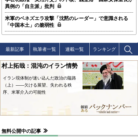
異例の「自主派」批判
米軍のベネズエラ攻撃「沈黙のレーダー」で意識される
「中国本土」の脆弱性
最新記事
執筆者一覧
連載一覧
ランキング
村上拓哉：混沌のイラン情勢
イラン現体制が迷い込んだ政治の隘路
（上）――欠ける展望、失われる秩
序、米軍介入の可能性
無料公開中の記事