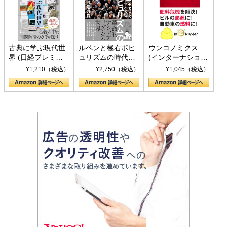
古典に学ぶ現代世
ルペンと極右ポピ
ウンコノミクス
界 (日経プレミア
ュリズムの時代：
(インターナショナ
シリーズ)
〈ヤヌス〉の二つ
ル新書)
¥1,210（税込）
¥2,750（税込）
¥1,045（税込）
の顔