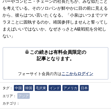
パーやコンビニ・チェーンの社長たちが、みな似たこと
を考えている。そのソロバンが鮮やかに目の前に見える
から、彼らはつい言いたくなる。「小泉はいつまでツマ
ラヌことに固執するのか。靖国参拝しませんと誓ってし
まえばいいではないか。なぜさっさとA級戦犯を分祀し
ない」
この続きは有料会員限定の
記事となります。
フォーサイト会員の方は
ここからログイン
タグ：
中国
韓国
毛沢東
インド
アメリカ
日本
エリア：
アジア
カテゴリ：