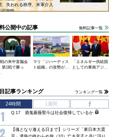
望、失われる秩序、米軍介入
の可能性
料公開中の記事
無料記事一覧
連戦の米中首脳会
マリ「ジハーディス
「エネルギー供給国
、第1戦で勝っ
ト組織」の攻勢が…
としての東南アジ…
…
目記事ランキング
ランキング一覧
国にも理解してほしい「極東
ホルムズ海峡危機で加速したエ
24時間
1週間
f
905年体制」における日米韓安
ネルギー転換が「中国依存」に
保障協力の意味
行き着くリスク
1
Q.17 酒鬼薔薇聖斗は社会復帰しているか
和泰明
小山堅
6年5月15日
2026年5月14日
2
【魂となり逢える日まで】シリーズ「東日本大震
災」遺族の終わらぬ旅（10）亡き息子と共に語り