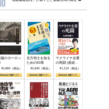
10
廃墟のヨーロッ
北方領土を知る
ウクライナ企業
パ
ための63章
の死闘 (産経セ
レクト S 039)
¥2,860（税込）
¥2,640（税込）
¥1,210（税込）