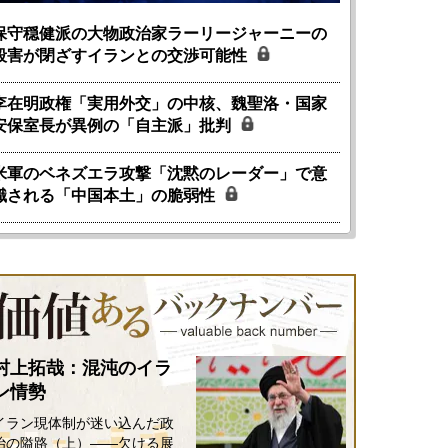
保守穏健派の大物政治家ラーリージャーニーの
殺害が閉ざすイランとの交渉可能性
李在明政権「実用外交」の中核、魏聖洛・国家
安保室長が異例の「自主派」批判
米軍のベネズエラ攻撃「沈黙のレーダー」で意
識される「中国本土」の脆弱性
村上拓哉：混沌のイラ
ン情勢
イラン現体制が迷い込んだ政
治の隘路（上）――欠ける展