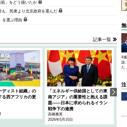
道筋」をどう描いたか
前も、民衆より北京政府を選んだ
路」を選ぶ理由
無
記事一覧
4
談
た
注
ーディスト組織」の
「エネルギー供給国としての東
韓
する西アフリカの更
南アジア」の重要性と抱える課
1
題――日本に求められるイラン
全
千々
戦争下の連携
日
202
高橋雅英
2026年5月15日