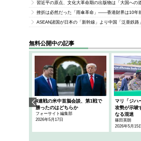
習近平の原点、文化大革命期の出版物は「大国への
挫折は必然だった「雨傘革命」――香港財界は10年
ASEAN諸国が日本の「新幹線」より中国「泛亜鉄
無料公開中の記事
艦隊」構想
4連戦の米中首脳会談、第1戦で
マリ「ジハ
「空白」
勝ったのはどちらか
攻勢が示唆
フォーサイト編集部
のか
なる混迷
2026年5月17日
篠田英朗
2026年5月15