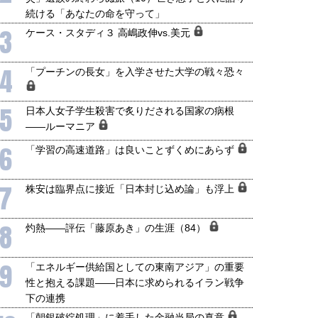
続ける「あなたの命を守って」
3
ケース・スタディ３ 高嶋政伸vs.美元
4
「プーチンの長女」を入学させた大学の戦々恐々
5
日本人女子学生殺害で炙りだされる国家の病根
――ルーマニア
6
「学習の高速道路」は良いことずくめにあらず
7
株安は臨界点に接近「日本封じ込め論」も浮上
8
灼熱――評伝「藤原あき」の生涯（84）
9
「エネルギー供給国としての東南アジア」の重要
性と抱える課題――日本に求められるイラン戦争
下の連携
「朝銀破綻処理」に着手した金融当局の真意