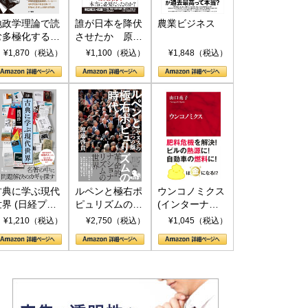
地政学理論で読
誰が日本を降伏
農業ビジネス
む多極化する世
させたか 原爆
界：トランプと
投下、ソ連参
¥1,870（税込）
¥1,100（税込）
¥1,848（税込）
RICSの挑戦
戦、そして聖断
(PHP新書)
古典に学ぶ現代
ルペンと極右ポ
ウンコノミクス
世界 (日経プレ
ピュリズムの時
(インターナシ
ミアシリーズ)
代：〈ヤヌス〉
ョナル新書)
¥1,210（税込）
¥2,750（税込）
¥1,045（税込）
の二つの顔