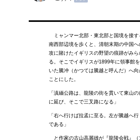
ミャンマー北部・東北部と国境を接す
南西部辺境を歩くと、清朝末期の中国へ
攻に賭けたイギリスの野望の痕跡がみら
る。そこでイギリスが1899年に領事館
いた騰冲（かつては騰越と呼んだ）へ向
ことにした。
「滇緬公路は、龍陵の街を貫いて東山の
に延び、そこで三叉路になる」
「右へ行けば拉孟に至る。左が騰越へ行
である」
と作家の古山高麗雄が『龍陵会戦』（文