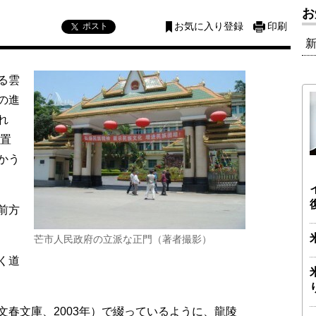
お
ポスト
お気に入り登録
印刷
る雲
の進
れ
を置
かう
前方
芒市人民政府の立派な正門（著者撮影）
く道
春文庫、2003年）で綴っているように、龍陵