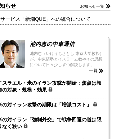
知らせ
お知らせ一覧
新サービス「新潮QUE」への統合について
池内恵の中東通信
池内恵（いけうちさとし 東京大学教授）
が、中東情勢とイスラーム教やその思想
について日々少しずつ解説します。
一覧
イスラエル・米のイラン攻撃が開始：焦点は報
復の対象・規模・効果
米の対イラン攻撃の期限は「増派コスト」
米の対イラン「強制外交」で戦争回避の道は限
りなく狭い