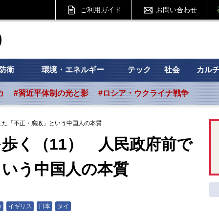
ご利用ガイド
お問い合わせ
ht フォーサイト
防衛
環境・エネルギー
テック
社会
カル
カ
#習近平体制の光と影
#ロシア・ウクライナ戦争
考えた「不正・腐敗」という中国人の本質
を歩く（11） 人民政府前で
という中国人の本質
カ
イギリス
日本
タイ