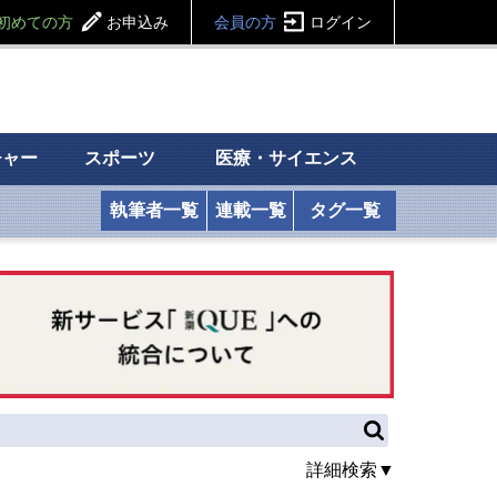
初めての方
お申込み
会員の方
ログイン
チャー
スポーツ
医療・サイエンス
執筆者一覧
連載一覧
タグ一覧
詳細検索▼