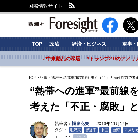
RSS
国際情報サイト
新潮社 Foresig
TOP
政治
経済・ビジネス
軍事・
#中東動乱の深層
#トランプ2.0のアメリ
TOP
>
記事
>
“熱帯への進軍”最前線を歩く（11）人民政府前で
“熱帯への進軍”最前線
考えた「不正・腐敗」
執筆者：
樋泉克夫
2013年11月14日
タグ：
毛沢東
習近平
中国
台湾
アメリ
エリア：
アジア