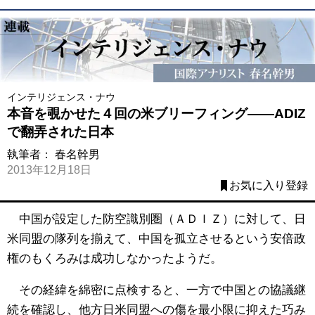
インテリジェンス・ナウ
本音を覗かせた４回の米ブリーフィング――ADIZ
で翻弄された日本
執筆者：
春名幹男
2013年12月18日
お気に入り登録
中国が設定した防空識別圏（ＡＤＩＺ）に対して、日
米同盟の隊列を揃えて、中国を孤立させるという安倍政
権のもくろみは成功しなかったようだ。
その経緯を綿密に点検すると、一方で中国との協議継
続を確認し、他方日米同盟への傷を最小限に抑えた巧み