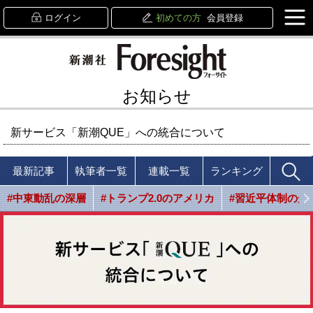
ログイン
初めての方
会員登録
お知らせ
新サービス「新潮QUE」への統合について
最新記事
執筆者一覧
連載一覧
ランキング
#中東動乱の深層
#トランプ2.0のアメリカ
#習近平体制の光