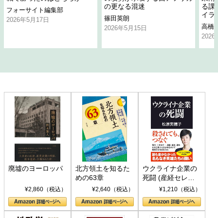
の更なる混迷
る課
フォーサイト編集部
イラ
篠田英朗
2026年5月17日
高橋
2026年5月15日
202
廃墟のヨーロッパ
北方領土を知るた
ウクライナ企業の
めの63章
死闘 (産経セレク
ト S 039)
¥2,860（税込）
¥2,640（税込）
¥1,210（税込）