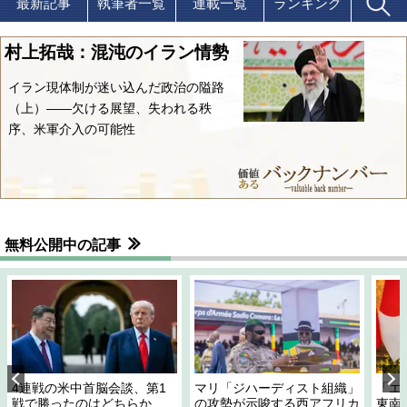
最新記事
執筆者一覧
連載一覧
ランキング
村上拓哉：混沌のイラン情勢
イラン現体制が迷い込んだ政治の隘路
（上）――欠ける展望、失われる秩
序、米軍介入の可能性
無料公開中の記事
4連戦の米中首脳会談、第1
マリ「ジハーディスト組織」
「エ
戦で勝ったのはどちらか
の攻勢が示唆する西アフリカ
東南