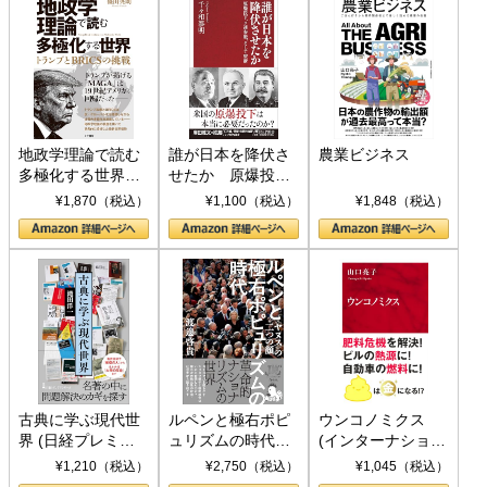
地政学理論で読む
誰が日本を降伏さ
農業ビジネス
多極化する世界：
せたか 原爆投
トランプとBRICS
下、ソ連参戦、そ
¥1,870（税込）
¥1,100（税込）
¥1,848（税込）
の挑戦
して聖断 (PHP新
書)
古典に学ぶ現代世
ルペンと極右ポピ
ウンコノミクス
界 (日経プレミア
ュリズムの時代：
(インターナショナ
シリーズ)
〈ヤヌス〉の二つ
ル新書)
¥1,210（税込）
¥2,750（税込）
¥1,045（税込）
の顔