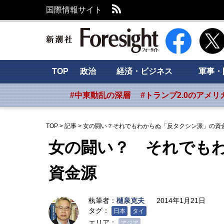
RSS
国際情報サイト
新潮社 Foresig
TOP
政治
経済・ビジネス
軍事・
#中東動乱の深層
#トランプ2.0のアメリ
TOP
>
記事
>
女の闘い？それでもわからぬ「反タクシン派」の資
女の闘い？ それでも
資金源
執筆者：
樋泉克夫
2014年1月21日
タグ：
日本
タイ
エリア：
アジア