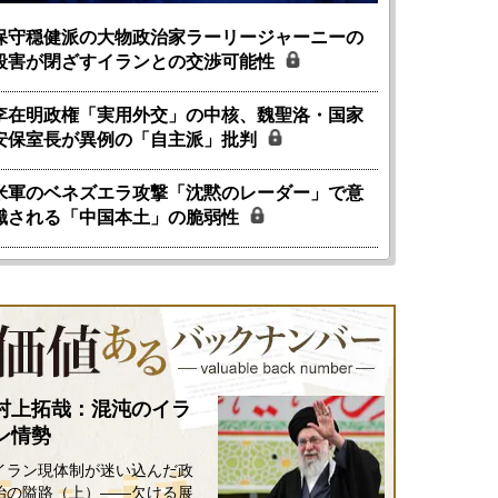
保守穏健派の大物政治家ラーリージャーニーの
殺害が閉ざすイランとの交渉可能性
李在明政権「実用外交」の中核、魏聖洛・国家
安保室長が異例の「自主派」批判
米軍のベネズエラ攻撃「沈黙のレーダー」で意
識される「中国本土」の脆弱性
村上拓哉：混沌のイラ
ン情勢
イラン現体制が迷い込んだ政
治の隘路（上）――欠ける展