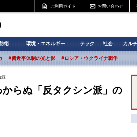
ご利用ガイド
お問い合わせ
ht フォーサイト
防衛
環境・エネルギー
テック
社会
カル
カ
#習近平体制の光と影
#ロシア・ウクライナ戦争
金源
わからぬ「反タクシン派」の