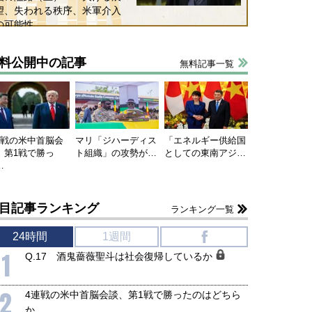
望、失われる秩序、米軍介入
の可能性
料公開中の記事
無料記事一覧
国にも理解してほしい「極東
ホルムズ海峡危機で加速したエ
905年体制」における日米韓安
ネルギー転換が「中国依存」に
保障協力の意味
行き着くリスク
連戦の米中首脳会
マリ「ジハーディス
「エネルギー供給国
和泰明
小山堅
、第1戦で勝っ
ト組織」の攻勢が…
としての東南アジ…
6年5月15日
2026年5月14日
…
目記事ランキング
ランキング一覧
24時間
1週間
f
1
Q.17 酒鬼薔薇聖斗は社会復帰しているか
2
4連戦の米中首脳会談、第1戦で勝ったのはどちら
か