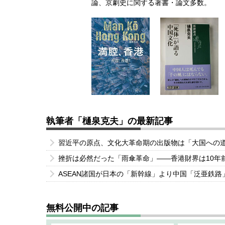
論、京劇史に関する著書・論文多数。
執筆者「樋泉克夫」の最新記事
習近平の原点、文化大革命期の出版物は「大国への
挫折は必然だった「雨傘革命」――香港財界は10年
ASEAN諸国が日本の「新幹線」より中国「泛亜鉄
無料公開中の記事