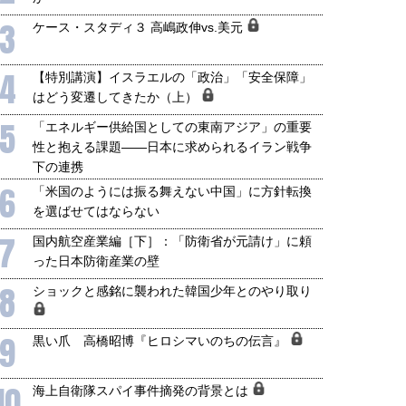
3
ケース・スタディ３ 高嶋政伸vs.美元
4
【特別講演】イスラエルの「政治」「安全保障」
はどう変遷してきたか（上）
5
「エネルギー供給国としての東南アジア」の重要
性と抱える課題――日本に求められるイラン戦争
下の連携
6
「米国のようには振る舞えない中国」に方針転換
を選ばせてはならない
7
国内航空産業編［下］：「防衛省が元請け」に頼
った日本防衛産業の壁
8
ショックと感銘に襲われた韓国少年とのやり取り
9
黒い爪 高橋昭博『ヒロシマいのちの伝言』
10
海上自衛隊スパイ事件摘発の背景とは