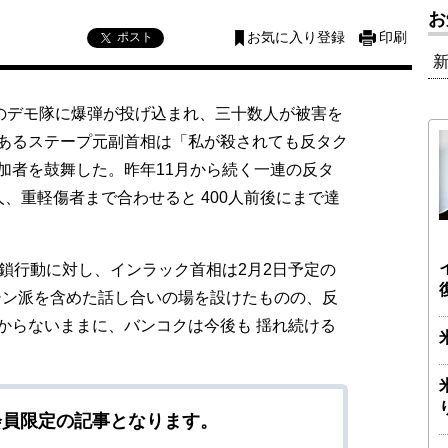
お
ポスト
お気に入り登録
印刷
のデモ隊に爆弾が投げ込まれ、三十数人が被害を
あるステープ元副首相は「私が殺されても反タク
加者を鼓舞した。昨年11月から続く一連の反タ
、重軽傷者まで合わせると 400人前後にまで達
鎖行動に対し、インラック首相は2月2日予定の
シン派を含めた話し合いの場を設けたものの、反
からないままに、バンコクは今後も 揺れ続ける
会員限定の記事となります。