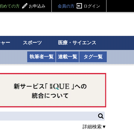
初めての方
お申込み
会員の方
ログイン
チャー
スポーツ
医療・サイエンス
執筆者一覧
連載一覧
タグ一覧
詳細検索▼