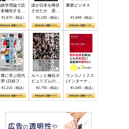
地政学理論で読
誰が日本を降伏
農業ビジネス
む多極化する世
させたか 原爆
界：トランプと
投下、ソ連参
¥1,870（税込）
¥1,100（税込）
¥1,848（税込）
RICSの挑戦
戦、そして聖断
(PHP新書)
古典に学ぶ現代
ルペンと極右ポ
ウンコノミクス
世界 (日経プレ
ピュリズムの時
(インターナシ
ミアシリーズ)
代：〈ヤヌス〉
ョナル新書)
¥1,210（税込）
¥2,750（税込）
¥1,045（税込）
の二つの顔