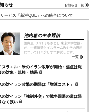
知らせ
お知らせ一覧
新サービス「新潮QUE」への統合について
池内恵の中東通信
池内恵（いけうちさとし 東京大学教授）
が、中東情勢とイスラーム教やその思想
について日々少しずつ解説します。
一覧
イスラエル・米のイラン攻撃が開始：焦点は報
復の対象・規模・効果
米の対イラン攻撃の期限は「増派コスト」
米の対イラン「強制外交」で戦争回避の道は限
りなく狭い