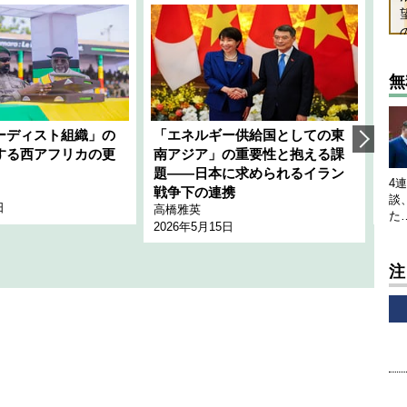
無
ーディスト組織」の
「エネルギー供給国としての東
韓
する西アフリカの更
南アジア」の重要性と抱える課
1
題――日本に求められるイラン
全
4
千々
戦争下の連携
談
日
202
高橋雅英
た
2026年5月15日
注