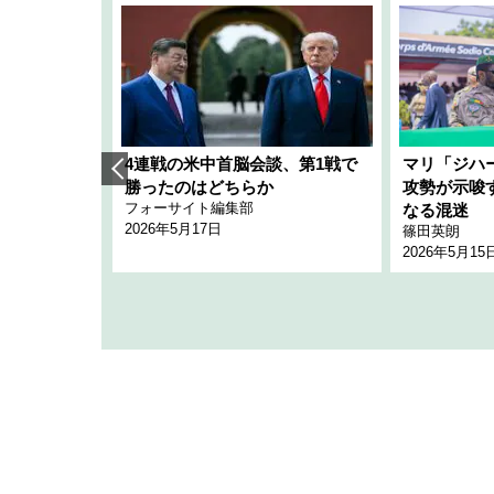
艦隊」構想
4連戦の米中首脳会談、第1戦で
マリ「ジハ
「空白」
勝ったのはどちらか
攻勢が示唆
フォーサイト編集部
のか
なる混迷
2026年5月17日
篠田英朗
2026年5月15