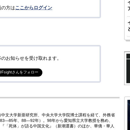
員の方は
ここからログイン
事のお知らせを受け取れます。
@Fsightさんをフォロー
香港中文大学新亜研究所、中央大学大学院博士課程を経て、外務省
3―85年、88―92年）。98年から愛知県立大学教授を務め、
教授。『「死体」が語る中国文化』（新潮選書）のほか、華僑・華人