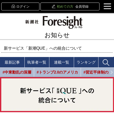
ログイン
初めての方
会員登録
お知らせ
新サービス「新潮QUE」への統合について
最新記事
執筆者一覧
連載一覧
ランキング
#中東動乱の深層
#トランプ2.0のアメリカ
#習近平体制の光