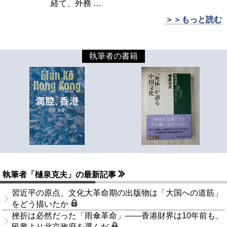
経て、外務
…
＞＞もっと読む
執筆者の書籍
執筆者「樋泉克夫」の最新記事
習近平の原点、文化大革命期の出版物は「大国への道筋」
をどう描いたか
挫折は必然だった「雨傘革命」――香港財界は10年前も、
民衆より北京政府を選んだ