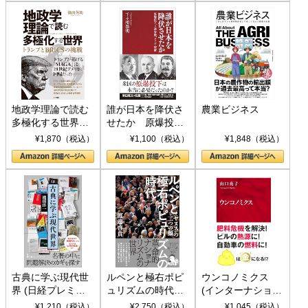
地政学理論で読む
誰が日本を降伏さ
農業ビジネス
多極化する世界：
せたか 原爆投
トランプとBRICS
下、ソ連参戦、そ
¥1,870（税込）
¥1,100（税込）
¥1,848（税込）
の挑戦
して聖断 (PHP新
書)
古典に学ぶ現代世
ルペンと極右ポピ
ウンコノミクス
界 (日経プレミア
ュリズムの時代：
(インターナショナ
シリーズ)
〈ヤヌス〉の二つ
ル新書)
¥1,210（税込）
¥2,750（税込）
¥1,045（税込）