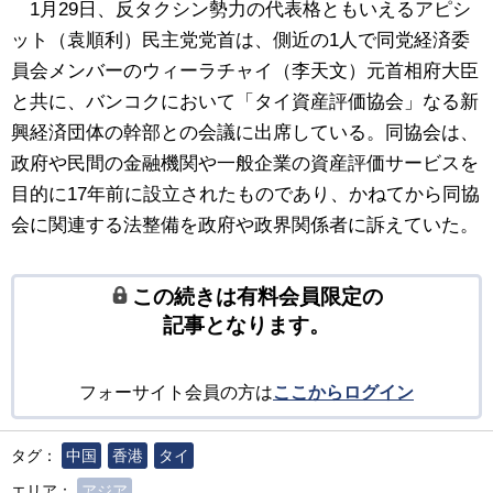
1月29日、反タクシン勢力の代表格ともいえるアピシ
ット（袁順利）民主党党首は、側近の1人で同党経済委
員会メンバーのウィーラチャイ（李天文）元首相府大臣
と共に、バンコクにおいて「タイ資産評価協会」なる新
興経済団体の幹部との会議に出席している。同協会は、
政府や民間の金融機関や一般企業の資産評価サービスを
目的に17年前に設立されたものであり、かねてから同協
会に関連する法整備を政府や政界関係者に訴えていた。
この続きは有料会員限定の
記事となります。
フォーサイト会員の方は
ここからログイン
タグ：
中国
香港
タイ
エリア：
アジア