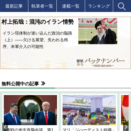
最新記事
執筆者一覧
連載一覧
ランキング
村上拓哉：混沌のイラン情勢
イラン現体制が迷い込んだ政治の隘路
（上）――欠ける展望、失われる秩
序、米軍介入の可能性
無料公開中の記事
4連戦の米中首脳会談、第1
マリ「ジハーディスト組織」
「エ