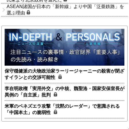
ASEAN諸国が日本の「新幹線」より中国「泛亜鉄路」を
選ぶ理由
保守穏健派の大物政治家ラーリージャーニーの殺害が閉ざ
すイランとの交渉可能性
李在明政権「実用外交」の中核、魏聖洛・国家安保室長が
異例の「自主派」批判
米軍のベネズエラ攻撃「沈黙のレーダー」で意識される
「中国本土」の脆弱性