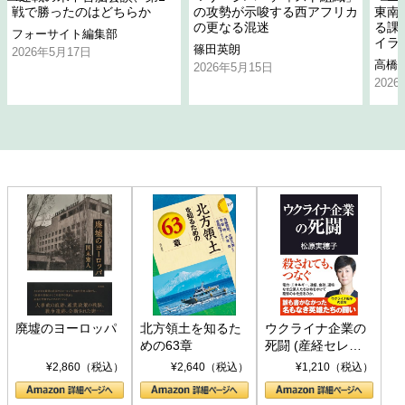
戦で勝ったのはどちらか
の攻勢が示唆する西アフリカ
東南
の更なる混迷
る課
フォーサイト編集部
イラ
篠田英朗
2026年5月17日
高橋
2026年5月15日
202
廃墟のヨーロッパ
北方領土を知るた
ウクライナ企業の
めの63章
死闘 (産経セレク
ト S 039)
¥2,860（税込）
¥2,640（税込）
¥1,210（税込）