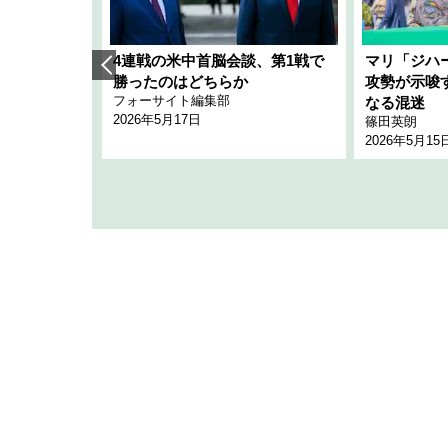
艦隊」構想
4連戦の米中首脳会談、第1戦で
マリ「ジハ
「空白」
勝ったのはどちらか
攻勢が示唆
フォーサイト編集部
のか
なる混迷
2026年5月17日
篠田英朗
2026年5月15