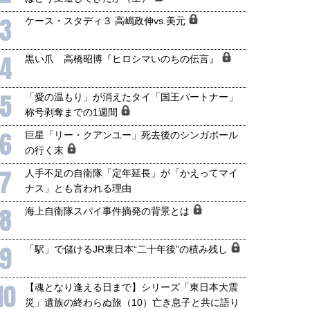
3
ケース・スタディ３ 高嶋政伸vs.美元
国にも理解してほしい「極東
ホルムズ海峡危機で加速したエ
4
905年体制」における日米韓安
ネルギー転換が「中国依存」に
黒い爪 高橋昭博『ヒロシマいのちの伝言』
保障協力の意味
行き着くリスク
和泰明
小山堅
5
「愛の温もり」が消えたタイ「国王パートナー」
6年5月15日
2026年5月14日
称号剥奪までの1週間
6
巨星「リー・クアンユー」死去後のシンガポール
の行く末
7
人手不足の自衛隊「定年延長」が「かえってマイ
ナス」とも言われる理由
8
海上自衛隊スパイ事件摘発の背景とは
9
「駅」で儲けるJR東日本“二十年後”の積み残し
10
【魂となり逢える日まで】シリーズ「東日本大震
災」遺族の終わらぬ旅（10）亡き息子と共に語り