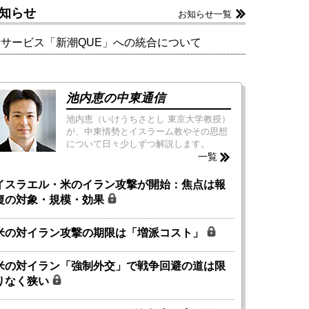
知らせ
お知らせ一覧
新サービス「新潮QUE」への統合について
池内恵の中東通信
池内恵（いけうちさとし 東京大学教授）
が、中東情勢とイスラーム教やその思想
について日々少しずつ解説します。
一覧
イスラエル・米のイラン攻撃が開始：焦点は報
復の対象・規模・効果
米の対イラン攻撃の期限は「増派コスト」
米の対イラン「強制外交」で戦争回避の道は限
りなく狭い