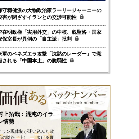
保守穏健派の大物政治家ラーリージャーニーの
殺害が閉ざすイランとの交渉可能性
李在明政権「実用外交」の中核、魏聖洛・国家
安保室長が異例の「自主派」批判
米軍のベネズエラ攻撃「沈黙のレーダー」で意
識される「中国本土」の脆弱性
村上拓哉：混沌のイラ
ン情勢
イラン現体制が迷い込んだ政
治の隘路（上）――欠ける展