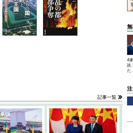
無
4
談
た
注
記事一覧