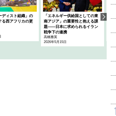
ーディスト組織」の
「エネルギー供給国としての東
韓
する西アフリカの更
南アジア」の重要性と抱える課
1
題――日本に求められるイラン
全
千々
戦争下の連携
日
202
高橋雅英
2026年5月15日