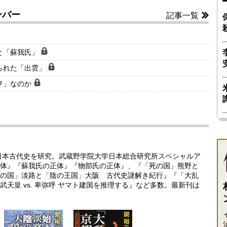
ンバー
記事一覧
と「蘇我氏」
られた「出雲」
ヲ」なのか
れ日本古代史を研究。武蔵野学院大学日本総合研究所スペシャルア
体』『蘇我氏の正体』『物部氏の正体』、『「死の国」熊野と
の国」淡路と「陰の王国」大阪 古代史謎解き紀行』『「大乱
天皇 vs. 卑弥呼 ヤマト建国を推理する』など多数。最新刊は