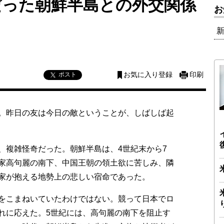
だった朝鮮半島との外交関係
お
ポスト
お気に入り登録
印刷
。昨日の友は今日の敵ということが、しばしば起
複雑怪奇だった。朝鮮半島は、4世紀末から7
家高句麗の南下、中国王朝の領土欲に苦しみ、隣
家が抱える地勢上の悲しい宿命であった。
をこまねいていたわけではない。競って日本でロ
れに応えた。5世紀には、高句麗の南下を阻止す