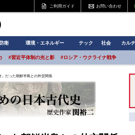
ご利用ガイド
お問い合わせ
ht フォーサイト
防衛
環境・エネルギー
テック
社会
カル
カ
#習近平体制の光と影
#ロシア・ウクライナ戦争
奇」だった朝鮮半島との外交関係