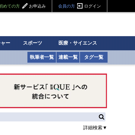
初めての方
お申込み
会員の方
ログイン
チャー
スポーツ
医療・サイエンス
執筆者一覧
連載一覧
タグ一覧
詳細検索▼