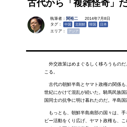
古代から「複雑怪奇」
執筆者：
関裕二
2014年7月8日
タグ：
中国
北朝鮮
韓国
日本
エリア：
アジア
外交政策はめまぐるしく移ろうものだ
こる。
古代の朝鮮半島とヤマト政権の関係も、
世紀にかけて混乱が続いた。騎馬民族国
国同士の抗争に明け暮れたのだ。半島国
もっとも、朝鮮半島南部の国々は、手
ビー活動をくり広げ、ヤマト政権も、こ