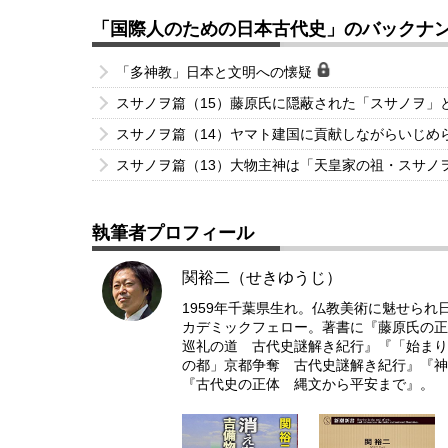
「国際人のための日本古代史」のバックナ
「多神教」日本と文明への懐疑
スサノヲ篇（15）藤原氏に隠蔽された「スサノヲ」
スサノヲ篇（14）ヤマト建国に貢献しながらいじめ
スサノヲ篇（13）大物主神は「天皇家の祖・スサノ
執筆者プロフィール
関裕二（せきゆうじ）
1959年千葉県生れ。仏教美術に魅せら
カデミックフェロー。著書に『藤原氏の正
巡礼の道 古代史謎解き紀行』『「始まり
の都」京都争奪 古代史謎解き紀行』『神武
『古代史の正体 縄文から平安まで』。