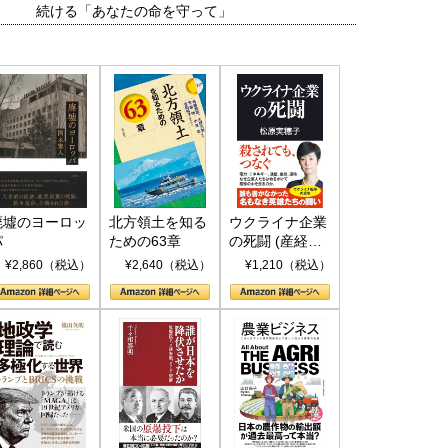
続ける「あなたの命を守って」
廃墟のヨーロッ
北方領土を知る
ウクライナ企業
パ
ための63章
の死闘 (産経セ
レクト S 039)
¥2,860（税込）
¥2,640（税込）
¥1,210（税込）