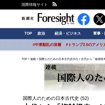
RSS
国際情報サイト
新潮社 Foresig
TOP
政治
経済・ビジネス
軍事・
#中東動乱の深層
#トランプ2.0のアメリ
TOP
>
連載
>
国際人のための日本古代史(52)
>
古代から「複雑怪
国際人のための日本古代史 (52)