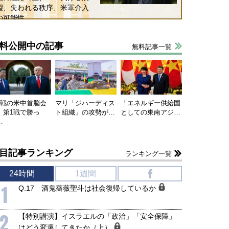
望、失われる秩序、米軍介入
の可能性
料公開中の記事
無料記事一覧
連戦の米中首脳会
マリ「ジハーディス
「エネルギー供給国
、第1戦で勝っ
ト組織」の攻勢が…
としての東南アジ…
…
目記事ランキング
ランキング一覧
24時間
1週間
f
1
Q.17 酒鬼薔薇聖斗は社会復帰しているか
2
【特別講演】イスラエルの「政治」「安全保障」
はどう変遷してきたか（上）