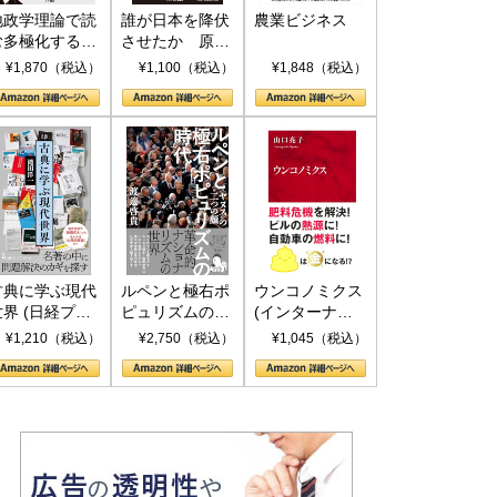
地政学理論で読
誰が日本を降伏
農業ビジネス
む多極化する世
させたか 原爆
界：トランプと
投下、ソ連参
¥1,870（税込）
¥1,100（税込）
¥1,848（税込）
RICSの挑戦
戦、そして聖断
(PHP新書)
古典に学ぶ現代
ルペンと極右ポ
ウンコノミクス
世界 (日経プレ
ピュリズムの時
(インターナシ
ミアシリーズ)
代：〈ヤヌス〉
ョナル新書)
¥1,210（税込）
¥2,750（税込）
¥1,045（税込）
の二つの顔