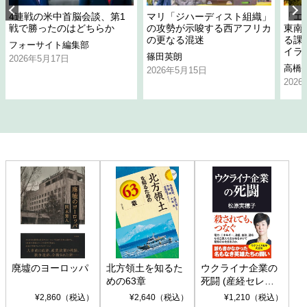
4連戦の米中首脳会談、第1
マリ「ジハーディスト組織」
「エ
戦で勝ったのはどちらか
の攻勢が示唆する西アフリカ
東南
の更なる混迷
る課
フォーサイト編集部
イラ
篠田英朗
2026年5月17日
高橋
2026年5月15日
202
廃墟のヨーロッパ
北方領土を知るた
ウクライナ企業の
めの63章
死闘 (産経セレク
ト S 039)
¥2,860（税込）
¥2,640（税込）
¥1,210（税込）