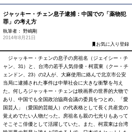
ジャッキー・チェン息子逮捕：中国での「薬物犯
罪」の考え方
執筆者：
野嶋剛
2014年8月21日
お気に入り登録
ジャッキー・チェンの息子の房祖名（ジェイシー・チ
ャン、31）と、台湾の若手人気俳優・柯震東（クー・チ
ェンドン、23）の2人が、大麻使用に絡んで北京市公安
当局に逮捕された事件は中華社会に大きな衝撃を与え
た。何しろジャッキー・チェンは映画界の世界的大物で
あり、中国でも全国政治協商会議の委員をつとめ、「愛
国芸人」（愛国的芸能人）の代表格として長く共産党の
覚えめでたい人物だった。房祖名も親の七光りもあって
そこそこ俳優として活躍していた。また、柯震東は台湾