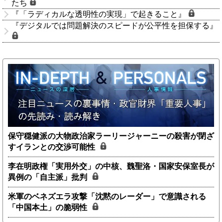
たち
『「ラディカルな透明性の実現」で起きること』
『デジタルでは問題解決のスピードが公平性を担保する』
保守穏健派の大物政治家ラーリージャーニーの殺害が閉ざ
すイランとの交渉可能性
李在明政権「実用外交」の中核、魏聖洛・国家安保室長が
異例の「自主派」批判
米軍のベネズエラ攻撃「沈黙のレーダー」で意識される
「中国本土」の脆弱性