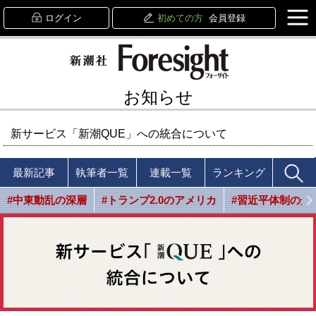
ログイン
初めての方
会員登録
お知らせ
新サービス「新潮QUE」への統合について
最新記事
執筆者一覧
連載一覧
ランキング
#中東動乱の深層
#トランプ2.0のアメリカ
#習近平体制の光