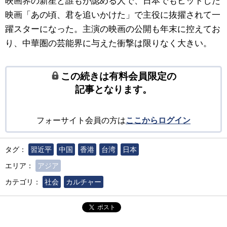
映画界の新星と誰もが認める人で、日本でもヒットした
映画「あの頃、君を追いかけた」で主役に抜擢されて一
躍スターになった。主演の映画の公開も年末に控えてお
り、中華圏の芸能界に与えた衝撃は限りなく大きい。
この続きは有料会員限定の
記事となります。
フォーサイト会員の方は
ここからログイン
タグ：
習近平
中国
香港
台湾
日本
エリア：
アジア
カテゴリ：
社会
カルチャー
ポスト