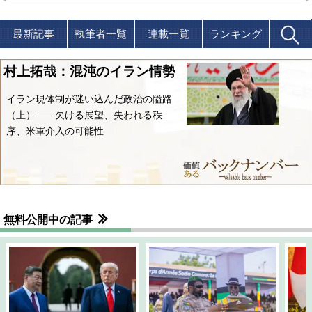
最新記事
執筆者一覧
連載一覧
ランキング
村上拓哉：混沌のイラン情勢
イラン現体制が迷い込んだ政治の隘路
（上）――欠ける展望、失われる秩
序、米軍介入の可能性
無料公開中の記事