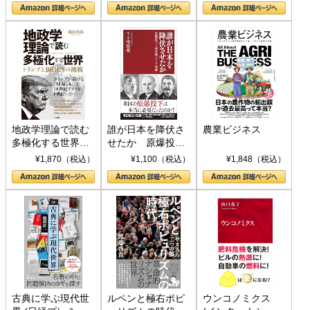
地政学理論で読む
誰が日本を降伏さ
農業ビジネス
多極化する世界：
せたか 原爆投
トランプとBRICS
下、ソ連参戦、そ
¥1,870（税込）
¥1,100（税込）
¥1,848（税込）
の挑戦
して聖断 (PHP新
書)
古典に学ぶ現代世
ルペンと極右ポピ
ウンコノミクス