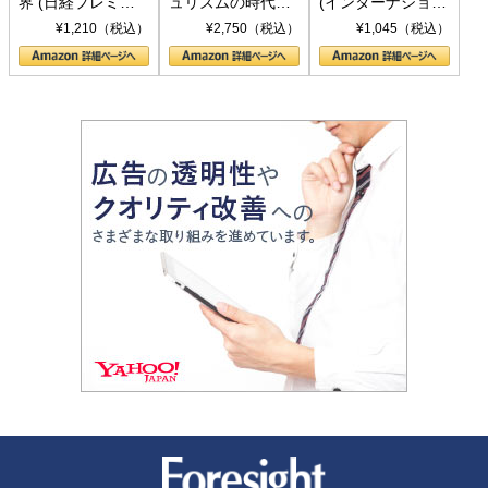
界 (日経プレミア
ュリズムの時代：
(インターナショナ
シリーズ)
〈ヤヌス〉の二つ
ル新書)
¥1,210（税込）
¥2,750（税込）
¥1,045（税込）
の顔
新潮社 Foresight