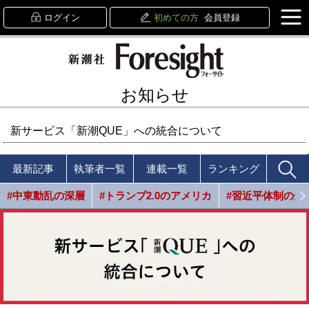
ログイン
初めての方
会員登録
お知らせ
新サービス「新潮QUE」への統合について
最新記事
執筆者一覧
連載一覧
ランキング
#中東動乱の深層
#トランプ2.0のアメリカ
#習近平体制の光