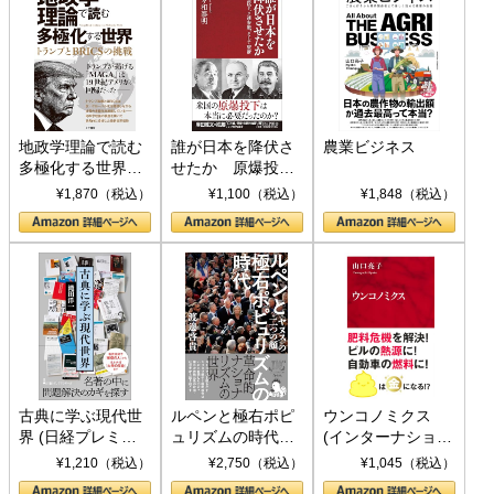
地政学理論で読む
誰が日本を降伏さ
農業ビジネス
多極化する世界：
せたか 原爆投
トランプとBRICS
下、ソ連参戦、そ
¥1,870（税込）
¥1,100（税込）
¥1,848（税込）
の挑戦
して聖断 (PHP新
書)
古典に学ぶ現代世
ルペンと極右ポピ
ウンコノミクス
界 (日経プレミア
ュリズムの時代：
(インターナショナ
シリーズ)
〈ヤヌス〉の二つ
ル新書)
¥1,210（税込）
¥2,750（税込）
¥1,045（税込）
の顔