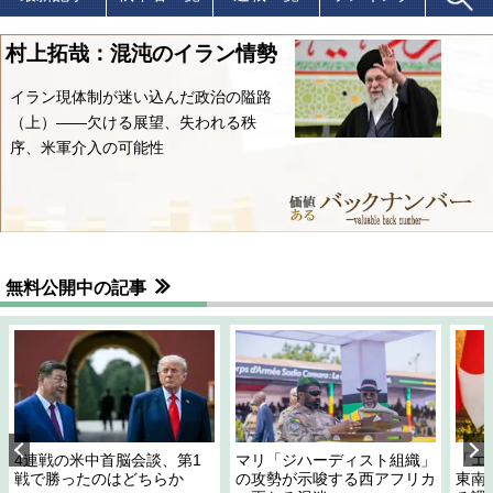
村上拓哉：混沌のイラン情勢
イラン現体制が迷い込んだ政治の隘路
（上）――欠ける展望、失われる秩
序、米軍介入の可能性
無料公開中の記事
4連戦の米中首脳会談、第1
マリ「ジハーディスト組織」
「エ
戦で勝ったのはどちらか
の攻勢が示唆する西アフリカ
東南