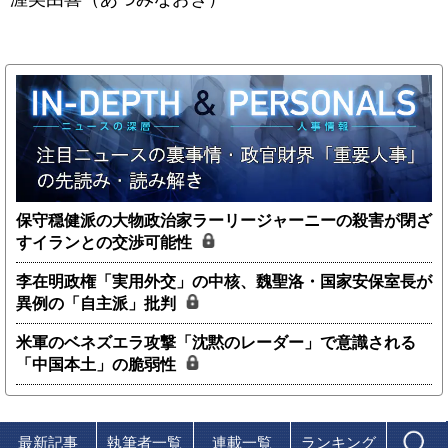
保守穏健派の大物政治家ラーリージャーニーの殺害が閉ざ
すイランとの交渉可能性
李在明政権「実用外交」の中核、魏聖洛・国家安保室長が
異例の「自主派」批判
米軍のベネズエラ攻撃「沈黙のレーダー」で意識される
「中国本土」の脆弱性
最新記事
執筆者一覧
連載一覧
ランキング