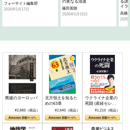
の更なる混迷
る課
フォーサイト編集部
イラ
篠田英朗
2026年5月17日
高橋
2026年5月15日
202
廃墟のヨーロッパ
北方領土を知るた
ウクライナ企業の
めの63章
死闘 (産経セレク
ト S 039)
¥2,860（税込）
¥2,640（税込）
¥1,210（税込）