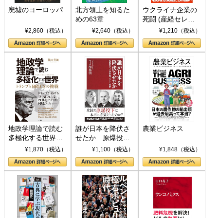
廃墟のヨーロッパ
北方領土を知るた
ウクライナ企業の
めの63章
死闘 (産経セレク
ト S 039)
¥2,860（税込）
¥2,640（税込）
¥1,210（税込）
地政学理論で読む
誰が日本を降伏さ
農業ビジネス
多極化する世界：
せたか 原爆投
トランプとBRICS
下、ソ連参戦、そ
¥1,870（税込）
¥1,100（税込）
¥1,848（税込）
の挑戦
して聖断 (PHP新
書)