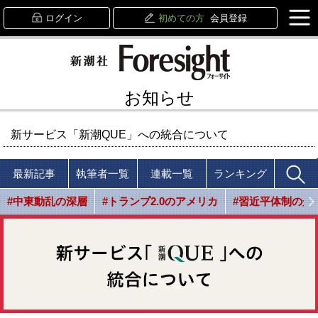
ログイン
初めての方
会員登録
お知らせ
新サービス「新潮QUE」への統合について
最新記事
執筆者一覧
連載一覧
ランキング
#中東動乱の深層
#トランプ2.0のアメリカ
#習近平体制の光