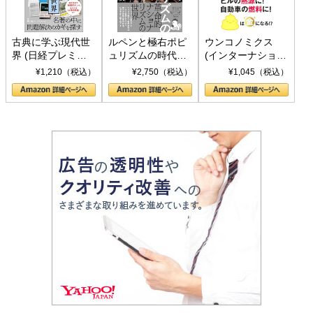
古典に学ぶ現代世
ルペンと極右ポピ
ウンコノミクス
界 (日経プレミア
ュリズムの時代：
(インターナショナ
シリーズ)
〈ヤヌス〉の二つ
ル新書)
¥1,210（税込）
¥2,750（税込）
¥1,045（税込）
の顔