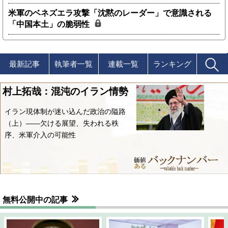
米軍のベネズエラ攻撃「沈黙のレーダー」で意識される
「中国本土」の脆弱性
最新記事
執筆者一覧
連載一覧
ランキング
村上拓哉：混沌のイラン情勢
イラン現体制が迷い込んだ政治の隘路
（上）――欠ける展望、失われる秩
序、米軍介入の可能性
無料公開中の記事