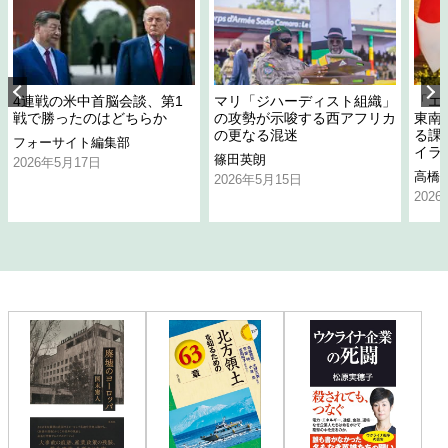
4連戦の米中首脳会談、第1
マリ「ジハーディスト組織」
「エ
戦で勝ったのはどちらか
の攻勢が示唆する西アフリカ
東南
の更なる混迷
る課
フォーサイト編集部
イラ
篠田英朗
2026年5月17日
高橋
2026年5月15日
202