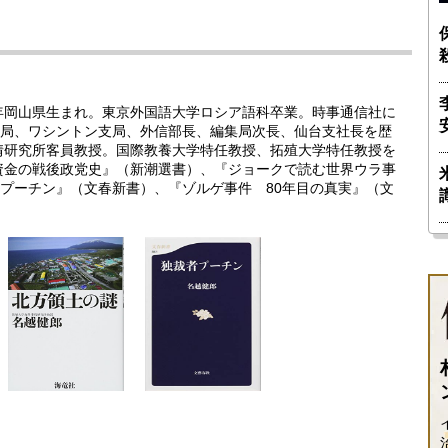
3年岡山県生まれ。東京外国語大学ロシア語科卒業。時事通信社に
局、ワシントン支局、外信部長、編集局次長、仙台支社長を歴
事情研究所客員教授。国際教養大学特任教授、拓殖大学特任教授を
密資金の戦後政党史』（新潮選書）、『ジョークで読む世界ウラ事
プーチン』（文春新書）、『ゾルゲ事件 80年目の真実』（文