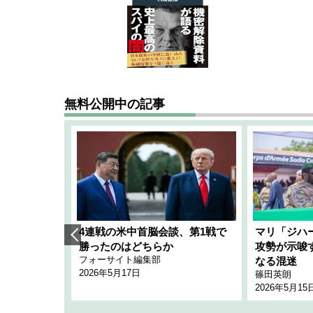
無料公開中の記事
艦隊」構想
4連戦の米中首脳会談、第1戦で
マリ「ジハ
「空白」
勝ったのはどちらか
攻勢が示唆
フォーサイト編集部
のか
なる混迷
2026年5月17日
篠田英朗
2026年5月15