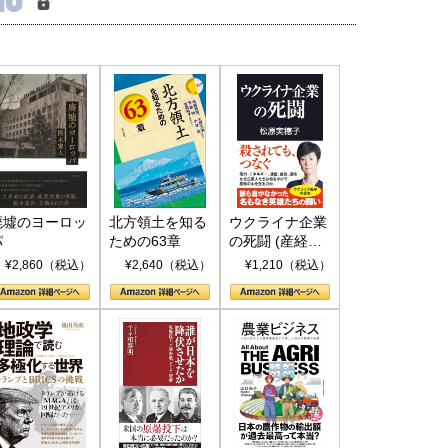
廃墟のヨーロッ
北方領土を知る
ウクライナ企業
パ
ための63章
の死闘 (産経セ
レクト S 039)
¥2,860（税込）
¥2,640（税込）
¥1,210（税込）