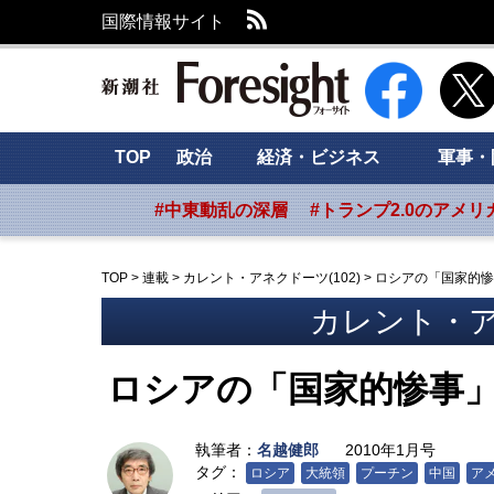
RSS
国際情報サイト
新潮社 Foresig
TOP
政治
経済・ビジネス
軍事・
#中東動乱の深層
#トランプ2.0のアメリ
TOP
>
連載
>
カレント・アネクドーツ(102)
>
ロシアの「国家的惨
カレント・アネ
ロシアの「国家的惨事
執筆者：
名越健郎
2010年1月号
タグ：
ロシア
大統領
プーチン
中国
ア