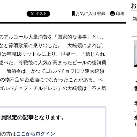
お
ポスト
お気に入り登録
印刷
のアルコール大量消費を「国家的な惨事」とし、
など節酒政策に乗り出した。 大統領によれば、
量は年間18リットルに上り、世界一。「信じられ
述べた。冷戦後に人気が高まったビールの総消費
。 節酒令は、かつてゴルバチョフ旧ソ連大統領
前の物不足や密造酒につながったことがある。ペ
ゴルバチョフ・チルドレン」の大統領は、不人気
会員限定の記事となります。
員の方は
ここからログイン