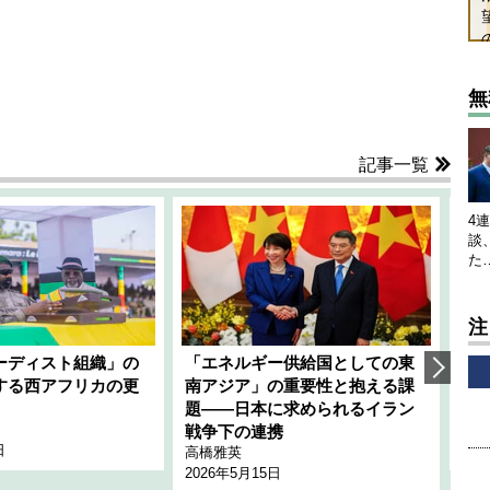
無
記事一覧
4
談
た
注
ーディスト組織」の
「エネルギー供給国としての東
韓
する西アフリカの更
南アジア」の重要性と抱える課
1
題――日本に求められるイラン
全
千々
戦争下の連携
日
202
高橋雅英
2026年5月15日