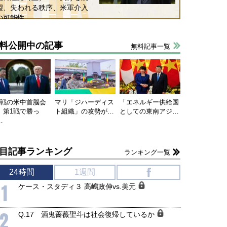
望、失われる秩序、米軍介入
の可能性
料公開中の記事
無料記事一覧
連戦の米中首脳会
マリ「ジハーディス
「エネルギー供給国
、第1戦で勝っ
ト組織」の攻勢が…
としての東南アジ…
…
目記事ランキング
ランキング一覧
国にも理解してほしい「極東
ホルムズ海峡危機で加速したエ
24時間
1週間
f
905年体制」における日米韓安
ネルギー転換が「中国依存」に
1
ケース・スタディ３ 高嶋政伸vs.美元
保障協力の意味
行き着くリスク
和泰明
小山堅
6年5月15日
2026年5月14日
2
Q.17 酒鬼薔薇聖斗は社会復帰しているか