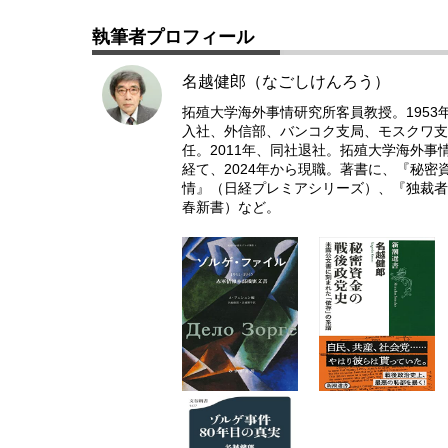
執筆者プロフィール
名越健郎（なごしけんろう）
拓殖大学海外事情研究所客員教授。195
入社、外信部、バンコク支局、モスクワ支
任。2011年、同社退社。拓殖大学海外
経て、2024年から現職。著書に、『秘
情』（日経プレミアシリーズ）、『独裁者
春新書）など。