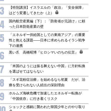
3
【特別講演】イスラエルの「政治」「安全保障」
はどう変遷してきたか（上）
4
国内航空産業編［下］：「防衛省が元請け」に頼
った日本防衛産業の壁
5
「エネルギー供給国としての東南アジア」の重要
性と抱える課題――日本に求められるイラン戦争
下の連携
6
黒い爪 高橋昭博『ヒロシマいのちの伝言』
7
「米国のようには振る舞えない中国」に方針転換
を選ばせてはならない
8
「スギ花粉症治療」を始めるなら初夏 だが、治
療を受けられない人続出の深刻理由
9
ホルムズ海峡危機で加速したエネルギー転換が
「中国依存」に行き着くリスク
10
ショックと感銘に襲われた韓国少年とのやり取り