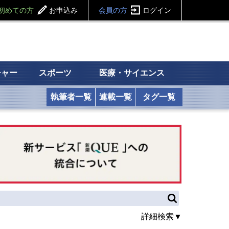
初めての方
お申込み
会員の方
ログイン
チャー
スポーツ
医療・サイエンス
執筆者一覧
連載一覧
タグ一覧
詳細検索▼