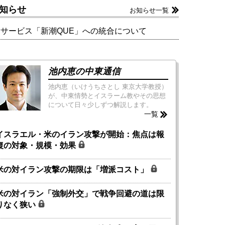
知らせ
お知らせ一覧
新サービス「新潮QUE」への統合について
池内恵の中東通信
池内恵（いけうちさとし 東京大学教授）
が、中東情勢とイスラーム教やその思想
について日々少しずつ解説します。
一覧
イスラエル・米のイラン攻撃が開始：焦点は報
復の対象・規模・効果
米の対イラン攻撃の期限は「増派コスト」
米の対イラン「強制外交」で戦争回避の道は限
りなく狭い