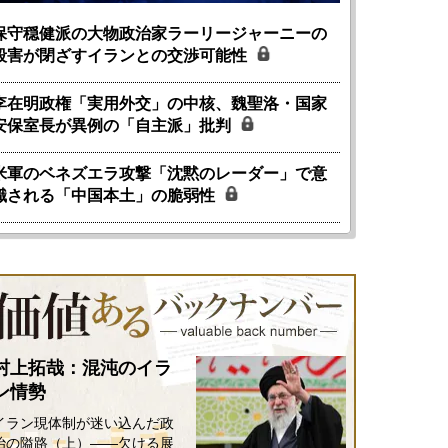
保守穏健派の大物政治家ラーリージャーニーの
殺害が閉ざすイランとの交渉可能性
李在明政権「実用外交」の中核、魏聖洛・国家
安保室長が異例の「自主派」批判
米軍のベネズエラ攻撃「沈黙のレーダー」で意
識される「中国本土」の脆弱性
村上拓哉：混沌のイラ
ン情勢
イラン現体制が迷い込んだ政
治の隘路（上）――欠ける展