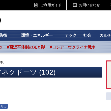
ご利用ガイド
お問い合わせ
ht フォーサイト
防衛
環境・エネルギー
テック
社会
カル
カ
#習近平体制の光と影
#ロシア・ウクライナ戦争
事」
クドーツ (102)
」
メリカ