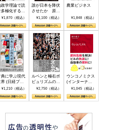
地政学理論で読
誰が日本を降伏
農業ビジネス
む多極化する世
させたか 原爆
界：トランプと
投下、ソ連参
¥1,870（税込）
¥1,100（税込）
¥1,848（税込）
RICSの挑戦
戦、そして聖断
(PHP新書)
古典に学ぶ現代
ルペンと極右ポ
ウンコノミクス
世界 (日経プレ
ピュリズムの時
(インターナシ
ミアシリーズ)
代：〈ヤヌス〉
ョナル新書)
¥1,210（税込）
¥2,750（税込）
¥1,045（税込）
の二つの顔