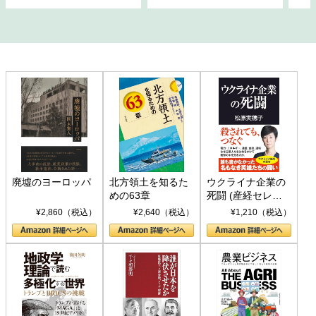
廃墟のヨーロッパ
北方領土を知るた
ウクライナ企業の
めの63章
死闘 (産経セレク
ト S 039)
¥2,860（税込）
¥2,640（税込）
¥1,210（税込）