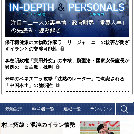
保守穏健派の大物政治家ラーリージャーニーの殺害が閉ざ
すイランとの交渉可能性
李在明政権「実用外交」の中核、魏聖洛・国家安保室長が
異例の「自主派」批判
米軍のベネズエラ攻撃「沈黙のレーダー」で意識される
「中国本土」の脆弱性
最新記事
執筆者一覧
連載一覧
ランキング
村上拓哉：混沌のイラン情勢