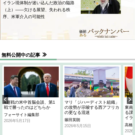
イラン現体制が迷い込んだ政治の隘路
（上）――欠ける展望、失われる秩
序、米軍介入の可能性
無料公開中の記事
4連戦の米中首脳会談、第1
マリ「ジハーディスト組織」
「エ
戦で勝ったのはどちらか
の攻勢が示唆する西アフリカ
東南
の更なる混迷
る課
フォーサイト編集部
イラ
篠田英朗
2026年5月17日
高橋
2026年5月15日
202