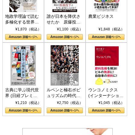
地政学理論で読む
誰が日本を降伏さ
農業ビジネス
多極化する世界：
せたか 原爆投
トランプとBRICS
下、ソ連参戦、そ
¥1,870（税込）
¥1,100（税込）
¥1,848（税込）
の挑戦
して聖断 (PHP新
書)
古典に学ぶ現代世
ルペンと極右ポピ
ウンコノミクス
界 (日経プレミア
ュリズムの時代：
(インターナショナ
シリーズ)
〈ヤヌス〉の二つ
ル新書)
¥1,210（税込）
¥2,750（税込）
¥1,045（税込）
の顔