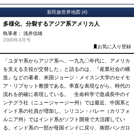
新民族世界地図 (4)
多様化、分裂するアジア系アメリカ人
執筆者：
浅井信雄
2000年4月号
お気に入り登録
「ユダヤ系からアジア系へ、一九九〇年代に、アメリカ
を支える主役が交替した」と語るのは、『産業社会の構
造』などの著者、米国ジョージ・メイスン大学のセイモ
ア・リプセット教授である。率直な表現ながら、時代の
流れを的確に表現している。 生命科学で急成長中のイ
ンテグラ社（ニュージャージー州）では最近、中国系と
インド系の社員が増加し、シリコン・バレー（カリフォ
ルニア州）ではインド系がソフト開発で大活躍してい
る。インド系の一部が母国インドに戻り、南部バンガロ