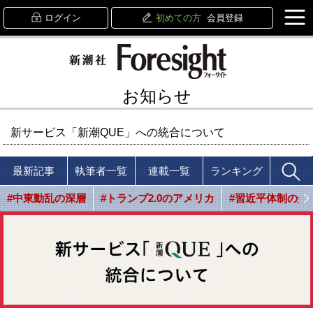
ログイン
初めての方
会員登録
お知らせ
新サービス「新潮QUE」への統合について
最新記事
執筆者一覧
連載一覧
ランキング
#中東動乱の深層
#トランプ2.0のアメリカ
#習近平体制の光