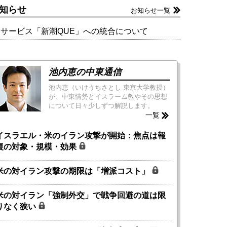
知らせ
お知らせ一覧
新サービス「新潮QUE」への統合について
池内恵の中東通信
池内恵（いけうちさとし 東京大学教授）
が、中東情勢とイスラーム教やその思想
について日々少しずつ解説します。
一覧
イスラエル・米のイラン攻撃が開始：焦点は報
復の対象・規模・効果
米の対イラン攻撃の期限は「増派コスト」
米の対イラン「強制外交」で戦争回避の道は限
りなく狭い