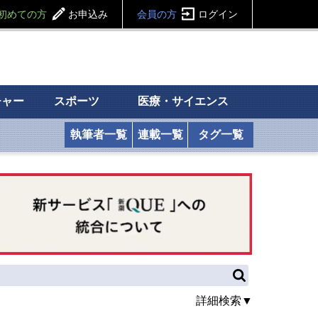
初めての方
お申込み
会員の方
ログイン
チャー
スポーツ
医療・サイエンス
執筆者一覧
連載一覧
タグ一覧
詳細検索▼