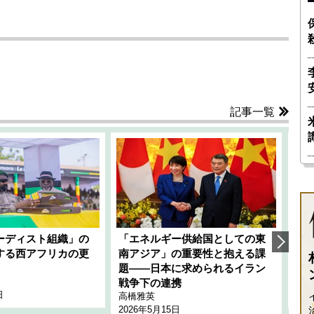
記事一覧
ーディスト組織」の
「エネルギー供給国としての東
韓
する西アフリカの更
南アジア」の重要性と抱える課
1
題――日本に求められるイラン
全
千々
戦争下の連携
日
202
高橋雅英
2026年5月15日