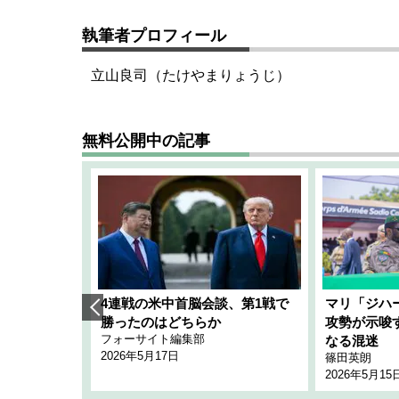
執筆者プロフィール
立山良司（たけやまりょうじ）
無料公開中の記事
艦隊」構想
4連戦の米中首脳会談、第1戦で
マリ「ジハ
「空白」
勝ったのはどちらか
攻勢が示唆
フォーサイト編集部
のか
なる混迷
2026年5月17日
篠田英朗
2026年5月15