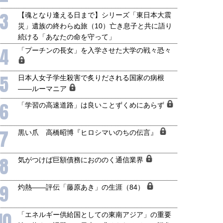
3
【魂となり逢える日まで】シリーズ「東日本大震
災」遺族の終わらぬ旅（10）亡き息子と共に語り
続ける「あなたの命を守って」
4
「プーチンの長女」を入学させた大学の戦々恐々
5
日本人女子学生殺害で炙りだされる国家の病根
――ルーマニア
6
「学習の高速道路」は良いことずくめにあらず
7
黒い爪 高橋昭博『ヒロシマいのちの伝言』
8
気がつけば巨額債務におののく通信業界
9
灼熱――評伝「藤原あき」の生涯（84）
10
「エネルギー供給国としての東南アジア」の重要