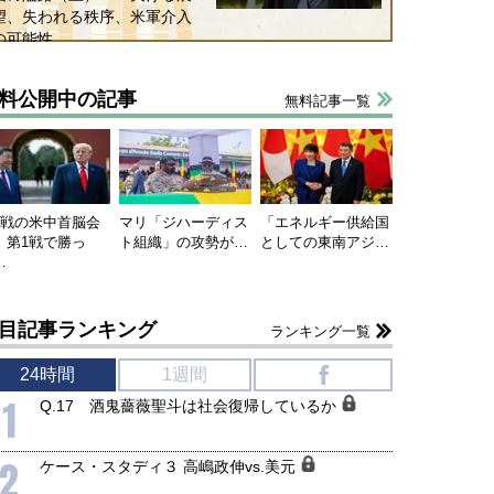
望、失われる秩序、米軍介入
の可能性
料公開中の記事
無料記事一覧
連戦の米中首脳会
マリ「ジハーディス
「エネルギー供給国
、第1戦で勝っ
ト組織」の攻勢が…
としての東南アジ…
…
目記事ランキング
ランキング一覧
24時間
1週間
f
1
Q.17 酒鬼薔薇聖斗は社会復帰しているか
2
ケース・スタディ３ 高嶋政伸vs.美元