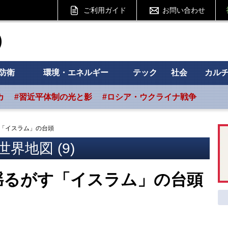
ご利用ガイド
お問い合わせ
ht フォーサイト
防衛
環境・エネルギー
テック
社会
カル
カ
#習近平体制の光と影
#ロシア・ウクライナ戦争
「イスラム」の台頭
界地図 (9)
揺るがす「イスラム」の台頭