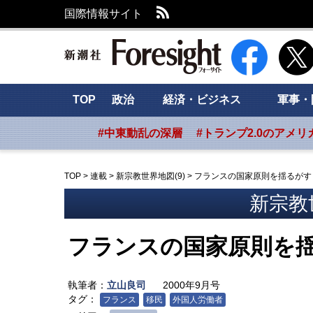
RSS
国際情報サイト
新潮社 Foresig
TOP
政治
経済・ビジネス
軍事・
#中東動乱の深層
#トランプ2.0のアメリ
TOP
>
連載
>
新宗教世界地図(9)
>
フランスの国家原則を揺るがす
新宗教世
フランスの国家原則を
執筆者：
立山良司
2000年9月号
タグ：
フランス
移民
外国人労働者