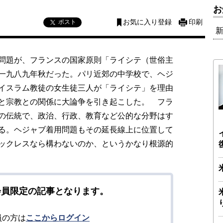
お
ポスト
お気に入り登録
印刷
問題が、フランスの国家原則「ライシテ（世俗主
一九八九年秋だった。パリ近郊の中学校で、ヘジ
イスラム教徒の女生徒三人が「ライシテ」を理由
と宗教との関係に大論争を引き起こした。 フラ
の伝統で、政治、行政、教育など公的な分野はす
る。ヘジャブ着用問題もその延長線上に位置して
ックレスなら構わないのか、というかなり根源的
会員限定の記事となります。
員の方は
ここからログイン