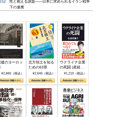
性と抱える課題――日本に求められるイラン戦争
下の連携
廃墟のヨーロッ
北方領土を知る
ウクライナ企業
パ
ための63章
の死闘 (産経セ
レクト S 039)
¥2,860（税込）
¥2,640（税込）
¥1,210（税込）