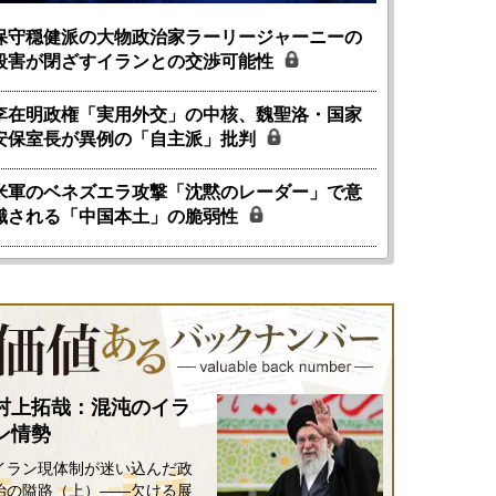
保守穏健派の大物政治家ラーリージャーニーの
殺害が閉ざすイランとの交渉可能性
李在明政権「実用外交」の中核、魏聖洛・国家
安保室長が異例の「自主派」批判
米軍のベネズエラ攻撃「沈黙のレーダー」で意
識される「中国本土」の脆弱性
国にも理解してほしい「極東
ホルムズ海峡危機で加速したエ
905年体制」における日米韓安
ネルギー転換が「中国依存」に
村上拓哉：混沌のイラ
保障協力の意味
行き着くリスク
ン情勢
和泰明
小山堅
6年5月15日
2026年5月14日
イラン現体制が迷い込んだ政
治の隘路（上）――欠ける展