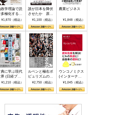
地政学理論で読
誰が日本を降伏
農業ビジネス
む多極化する世
させたか 原爆
界：トランプと
投下、ソ連参
¥1,870（税込）
¥1,100（税込）
¥1,848（税込）
RICSの挑戦
戦、そして聖断
(PHP新書)
古典に学ぶ現代
ルペンと極右ポ
ウンコノミクス
世界 (日経プレ
ピュリズムの時
(インターナシ
ミアシリーズ)
代：〈ヤヌス〉
ョナル新書)
¥1,210（税込）
¥2,750（税込）
¥1,045（税込）
の二つの顔