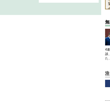
無
4
談
た
注