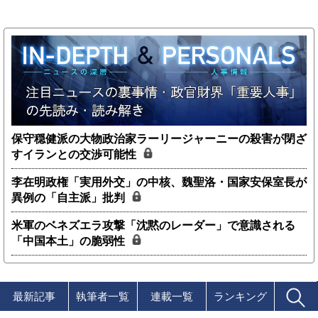
保守穏健派の大物政治家ラーリージャーニーの殺害が閉ざ
すイランとの交渉可能性
李在明政権「実用外交」の中核、魏聖洛・国家安保室長が
異例の「自主派」批判
米軍のベネズエラ攻撃「沈黙のレーダー」で意識される
「中国本土」の脆弱性
最新記事
執筆者一覧
連載一覧
ランキング