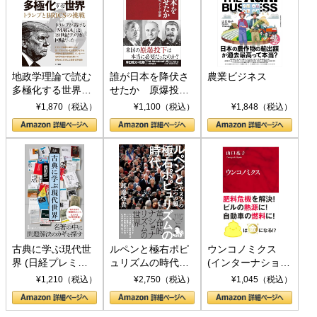
地政学理論で読む
誰が日本を降伏さ
農業ビジネス
多極化する世界：
せたか 原爆投
トランプとBRICS
下、ソ連参戦、そ
¥1,870（税込）
¥1,100（税込）
¥1,848（税込）
の挑戦
して聖断 (PHP新
書)
古典に学ぶ現代世
ルペンと極右ポピ
ウンコノミクス
界 (日経プレミア
ュリズムの時代：
(インターナショナ
シリーズ)
〈ヤヌス〉の二つ
ル新書)
¥1,210（税込）
¥2,750（税込）
¥1,045（税込）
の顔