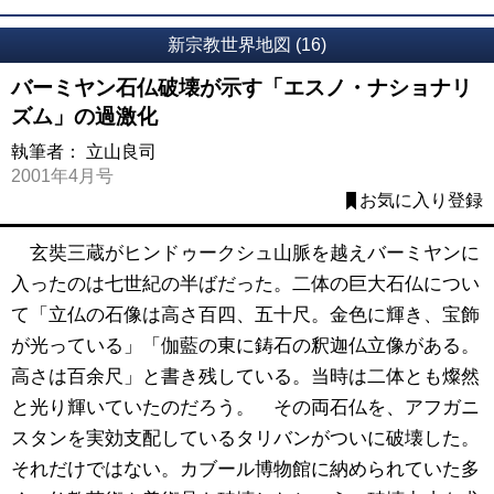
新宗教世界地図 (16)
バーミヤン石仏破壊が示す「エスノ・ナショナリ
ズム」の過激化
執筆者：
立山良司
2001年4月号
お気に入り登録
玄奘三蔵がヒンドゥークシュ山脈を越えバーミヤンに
入ったのは七世紀の半ばだった。二体の巨大石仏につい
て「立仏の石像は高さ百四、五十尺。金色に輝き、宝飾
が光っている」「伽藍の東に鋳石の釈迦仏立像がある。
高さは百余尺」と書き残している。当時は二体とも燦然
と光り輝いていたのだろう。 その両石仏を、アフガニ
スタンを実効支配しているタリバンがついに破壊した。
それだけではない。カブール博物館に納められていた多