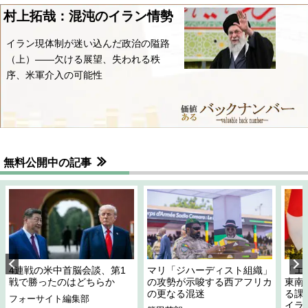
村上拓哉：混沌のイラン情勢
イラン現体制が迷い込んだ政治の隘路
（上）――欠ける展望、失われる秩
序、米軍介入の可能性
無料公開中の記事
4連戦の米中首脳会談、第1
マリ「ジハーディスト組織」
「エ
戦で勝ったのはどちらか
の攻勢が示唆する西アフリカ
東南
の更なる混迷
る課
フォーサイト編集部
イラ