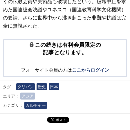
くの仏教芸術や美術品も破壊したという。破壊中止を求
めた国連総会決議やユネスコ（国連教育科学文化機関）
の要請、さらに世界中から沸き起こった非難や抗議は完
全に無視された。
この続きは有料会員限定の
記事となります。
フォーサイト会員の方は
ここからログイン
タグ：
タリバン
歴史
日本
エリア：
アジア
カテゴリ：
カルチャー
ポスト