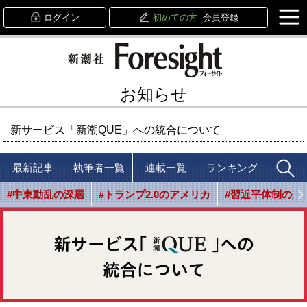
ログイン
初めての方
会員登録
お知らせ
新サービス「新潮QUE」への統合について
最新記事
執筆者一覧
連載一覧
ランキング
#中東動乱の深層
#トランプ2.0のアメリカ
#習近平体制の光