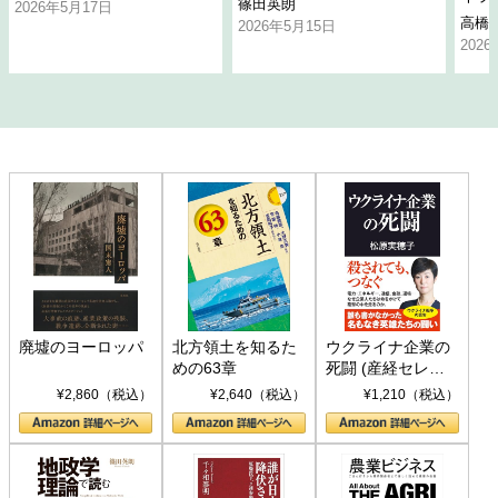
篠田英朗
2026年5月17日
高橋
2026年5月15日
202
廃墟のヨーロッパ
北方領土を知るた
ウクライナ企業の
めの63章
死闘 (産経セレク
ト S 039)
¥2,860（税込）
¥2,640（税込）
¥1,210（税込）