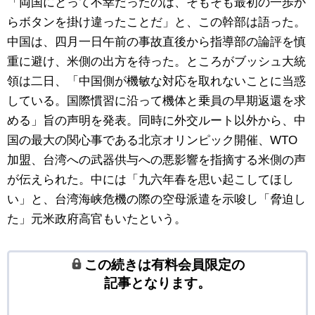
「両国にとって不幸だったのは、そもそも最初の一歩か
らボタンを掛け違ったことだ」と、この幹部は語った。
中国は、四月一日午前の事故直後から指導部の論評を慎
重に避け、米側の出方を待った。ところがブッシュ大統
領は二日、「中国側が機敏な対応を取れないことに当惑
している。国際慣習に沿って機体と乗員の早期返還を求
める」旨の声明を発表。同時に外交ルート以外から、中
国の最大の関心事である北京オリンピック開催、WTO
加盟、台湾への武器供与への悪影響を指摘する米側の声
が伝えられた。中には「九六年春を思い起こしてほし
い」と、台湾海峡危機の際の空母派遣を示唆し「脅迫し
た」元米政府高官もいたという。
この続きは有料会員限定の
記事となります。