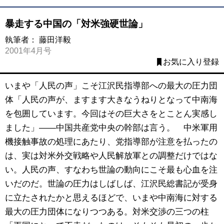
暴走する中国の「対米強硬世論」
執筆者：
藤田洋毅
2001年4月号
お気に入り登録
いまや「人民の声」こそ江沢民指導部への最大の圧力団
体「人民の声が、ますます大きなうねりとなって中南海
を包囲しています。今回はその巨大さをとことん実感し
ました」――中国共産党中央の幹部は言う。 中米軍用
機接触事故の処理にあたり、党指導部が注意を払ったの
は、実は対米外交戦略や人民解放軍との調整だけではな
い。人民の声、すなわち世論の動向にこそ最も心血を注
いだのだ。世論の圧力はしばしば、江沢民総書記が受身
に立たされたかと思えるほどで、いまや中南海に対する
最大の圧力団体になりつつある。対米交渉の三つの柱