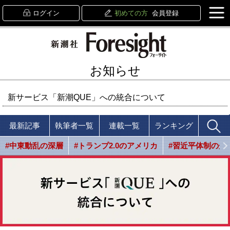
ログイン
初めての方
会員登録
お知らせ
新サービス「新潮QUE」への統合について
最新記事
執筆者一覧
連載一覧
ランキング
#中東動乱の深層
#トランプ2.0のアメリカ
#習近平体制の光