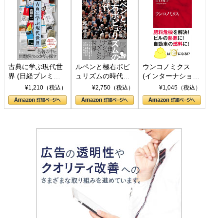
古典に学ぶ現代世
ルペンと極右ポピ
ウンコノミクス
界 (日経プレミア
ュリズムの時代：
(インターナショナ
シリーズ)
〈ヤヌス〉の二つ
ル新書)
¥1,210（税込）
¥2,750（税込）
¥1,045（税込）
の顔