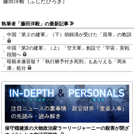
藤田洋毅（ふじたひろき）
執筆者「藤田洋毅」の最新記事
中国「第２の建軍」（下）胡錦濤が受けた「屈辱」の教訓
中国「第2の建軍」（上）「空天軍」創設で「宇宙」実戦
段階へ
暗殺未遂容疑？「執行猶予付き死刑」もありえる「周永
康」処分
保守穏健派の大物政治家ラーリージャーニーの殺害が閉ざ