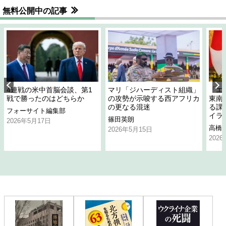
無料公開中の記事
4連戦の米中首脳会談、第1
マリ「ジハーディスト組織」
「エ
戦で勝ったのはどちらか
の攻勢が示唆する西アフリカ
東南
の更なる混迷
る課
フォーサイト編集部
イラ
篠田英朗
2026年5月17日
高橋
2026年5月15日
202