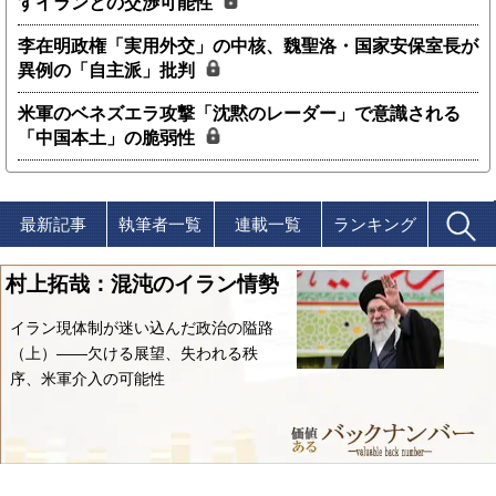
すイランとの交渉可能性
李在明政権「実用外交」の中核、魏聖洛・国家安保室長が
異例の「自主派」批判
米軍のベネズエラ攻撃「沈黙のレーダー」で意識される
「中国本土」の脆弱性
最新記事
執筆者一覧
連載一覧
ランキング
村上拓哉：混沌のイラン情勢
イラン現体制が迷い込んだ政治の隘路
（上）――欠ける展望、失われる秩
序、米軍介入の可能性