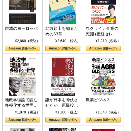
廃墟のヨーロッパ
北方領土を知るた
ウクライナ企業の
めの63章
死闘 (産経セレク
ト S 039)
¥2,860（税込）
¥2,640（税込）
¥1,210（税込）
地政学理論で読む
誰が日本を降伏さ
農業ビジネス
多極化する世界：
せたか 原爆投
トランプとBRICS
下、ソ連参戦、そ
¥1,870（税込）
¥1,100（税込）
¥1,848（税込）
の挑戦
して聖断 (PHP新
書)