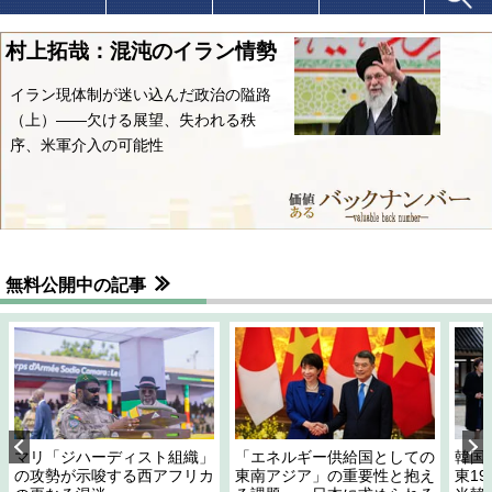
村上拓哉：混沌のイラン情勢
イラン現体制が迷い込んだ政治の隘路
（上）――欠ける展望、失われる秩
序、米軍介入の可能性
無料公開中の記事
マリ「ジハーディスト組織」
「エネルギー供給国としての
韓国
の攻勢が示唆する西アフリカ
東南アジア」の重要性と抱え
東1