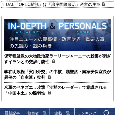
UAE「OPEC離脱」は「湾岸国際政治」激変の序章
保守穏健派の大物政治家ラーリージャーニーの殺害が閉ざ
すイランとの交渉可能性
李在明政権「実用外交」の中核、魏聖洛・国家安保室長が
異例の「自主派」批判
米軍のベネズエラ攻撃「沈黙のレーダー」で意識される
「中国本土」の脆弱性
最新記事
執筆者一覧
連載一覧
ランキング