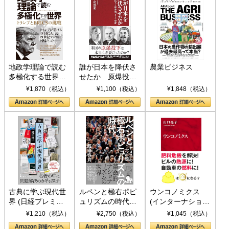
地政学理論で読む
誰が日本を降伏さ
農業ビジネス
多極化する世界：
せたか 原爆投
トランプとBRICS
下、ソ連参戦、そ
¥1,870（税込）
¥1,100（税込）
¥1,848（税込）
の挑戦
して聖断 (PHP新
書)
古典に学ぶ現代世
ルペンと極右ポピ
ウンコノミクス
界 (日経プレミア
ュリズムの時代：
(インターナショナ
シリーズ)
〈ヤヌス〉の二つ
ル新書)
¥1,210（税込）
¥2,750（税込）
¥1,045（税込）
の顔