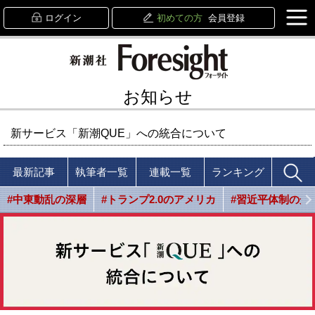
ログイン
初めての方
会員登録
お知らせ
新サービス「新潮QUE」への統合について
最新記事
執筆者一覧
連載一覧
ランキング
#中東動乱の深層
#トランプ2.0のアメリカ
#習近平体制の光