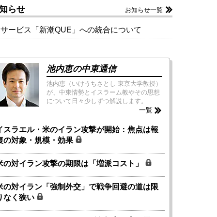
知らせ
お知らせ一覧
新サービス「新潮QUE」への統合について
池内恵の中東通信
池内恵（いけうちさとし 東京大学教授）
が、中東情勢とイスラーム教やその思想
について日々少しずつ解説します。
一覧
イスラエル・米のイラン攻撃が開始：焦点は報
復の対象・規模・効果
米の対イラン攻撃の期限は「増派コスト」
米の対イラン「強制外交」で戦争回避の道は限
りなく狭い