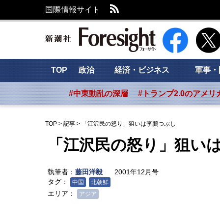
RSS
国際情報サイト
新潮社 Foresig
TOP
政治
経済・ビジネス
軍事・
#中東動乱の深層
#トランプ2.0のアメリ
TOP
>
記事
>
「江沢民の怒り」狙いは李鵬つぶし
「江沢民の怒り」狙い
執筆者：
藤田洋毅
2001年12月号
タグ：
中国
北朝鮮
エリア：
アジア