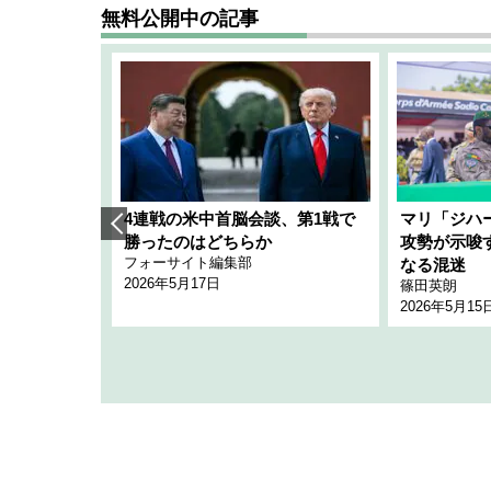
無料公開中の記事
艦隊」構想
4連戦の米中首脳会談、第1戦で
マリ「ジハ
「空白」
勝ったのはどちらか
攻勢が示唆
フォーサイト編集部
のか
なる混迷
2026年5月17日
篠田英朗
2026年5月15