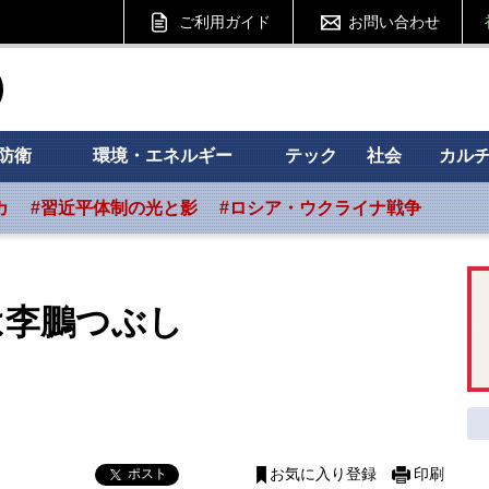
ご利用ガイド
お問い合わせ
ht フォーサイト
防衛
環境・エネルギー
テック
社会
カル
カ
#習近平体制の光と影
#ロシア・ウクライナ戦争
は李鵬つぶし
ポスト
お気に入り登録
印刷