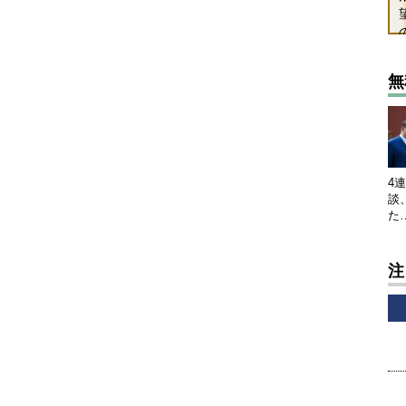
無
4
談
た
注