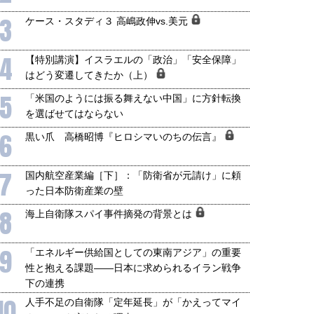
3
ケース・スタディ３ 高嶋政伸vs.美元
4
【特別講演】イスラエルの「政治」「安全保障」
はどう変遷してきたか（上）
5
「米国のようには振る舞えない中国」に方針転換
を選ばせてはならない
6
黒い爪 高橋昭博『ヒロシマいのちの伝言』
7
国内航空産業編［下］：「防衛省が元請け」に頼
った日本防衛産業の壁
8
海上自衛隊スパイ事件摘発の背景とは
9
「エネルギー供給国としての東南アジア」の重要
性と抱える課題――日本に求められるイラン戦争
下の連携
10
人手不足の自衛隊「定年延長」が「かえってマイ