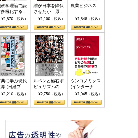
地政学理論で読
誰が日本を降伏
農業ビジネス
む多極化する世
させたか 原爆
界：トランプと
投下、ソ連参
¥1,870（税込）
¥1,100（税込）
¥1,848（税込）
RICSの挑戦
戦、そして聖断
(PHP新書)
古典に学ぶ現代
ルペンと極右ポ
ウンコノミクス
世界 (日経プレ
ピュリズムの時
(インターナシ
ミアシリーズ)
代：〈ヤヌス〉
ョナル新書)
¥1,210（税込）
¥2,750（税込）
¥1,045（税込）
の二つの顔