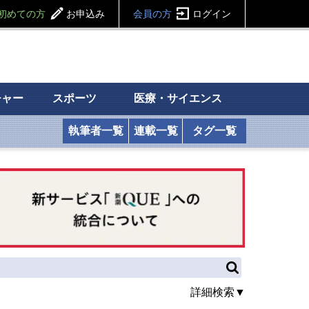
初めての方
お申込み
会員の方
ログイン
チャー
スポーツ
医療・サイエンス
執筆者一覧
連載一覧
タグ一覧
詳細検索▼