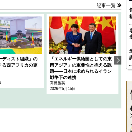
記事一覧
ーディスト組織」の
「エネルギー供給国としての東
韓
する西アフリカの更
南アジア」の重要性と抱える課
1
題――日本に求められるイラン
全
千々
戦争下の連携
日
202
高橋雅英
2026年5月15日