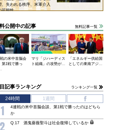
望、失われる秩序、米軍介入
の可能性
料公開中の記事
無料記事一覧
連戦の米中首脳会
マリ「ジハーディス
「エネルギー供給国
、第1戦で勝っ
ト組織」の攻勢が…
としての東南アジ…
…
目記事ランキング
ランキング一覧
24時間
1週間
f
1
4連戦の米中首脳会談、第1戦で勝ったのはどちら
か
2
Q.17 酒鬼薔薇聖斗は社会復帰しているか