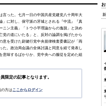
お
は言った。七月一日の中国共産党建党八十周年大
論」に対し、保守派の牙城とされる『中流』『真
ーニン主義」「トウ小平理論からの逸脱」と決め
亡党の道にいたる」と、反対の論調を掲げたから
の意を受けた尉健行党中央規律検査委書記が「両
った。政治局会議の全体討議と同意を経て発表し
を意味するばかりか、党中央への服従を定めた組
会員限定の記事となります。
員の方は
ここからログイン