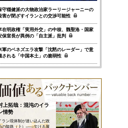
保守穏健派の大物政治家ラーリージャーニーの
殺害が閉ざすイランとの交渉可能性
李在明政権「実用外交」の中核、魏聖洛・国家
安保室長が異例の「自主派」批判
米軍のベネズエラ攻撃「沈黙のレーダー」で意
識される「中国本土」の脆弱性
国にも理解してほしい「極東
ホルムズ海峡危機で加速したエ
905年体制」における日米韓安
ネルギー転換が「中国依存」に
保障協力の意味
行き着くリスク
和泰明
小山堅
6年5月15日
2026年5月14日
村上拓哉：混沌のイラ
ン情勢
イラン現体制が迷い込んだ政
治の隘路（上）――欠ける展