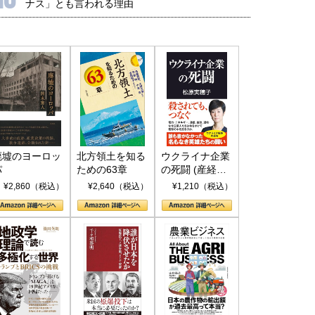
ナス」とも言われる理由
廃墟のヨーロッ
北方領土を知る
ウクライナ企業
パ
ための63章
の死闘 (産経セ
レクト S 039)
¥2,860（税込）
¥2,640（税込）
¥1,210（税込）