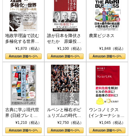
地政学理論で読む
誰が日本を降伏さ
農業ビジネス
多極化する世界：
せたか 原爆投
トランプとBRICS
下、ソ連参戦、そ
¥1,870（税込）
¥1,100（税込）
¥1,848（税込）
の挑戦
して聖断 (PHP新
書)
古典に学ぶ現代世
ルペンと極右ポピ
ウンコノミクス
界 (日経プレミア
ュリズムの時代：
(インターナショナ
シリーズ)
〈ヤヌス〉の二つ
ル新書)
¥1,210（税込）
¥2,750（税込）
¥1,045（税込）
の顔