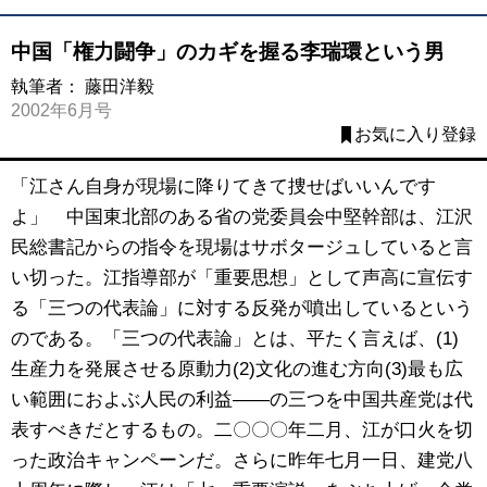
中国「権力闘争」のカギを握る李瑞環という男
執筆者：
藤田洋毅
2002年6月号
お気に入り登録
「江さん自身が現場に降りてきて捜せばいいんです
よ」 中国東北部のある省の党委員会中堅幹部は、江沢
民総書記からの指令を現場はサボタージュしていると言
い切った。江指導部が「重要思想」として声高に宣伝す
る「三つの代表論」に対する反発が噴出しているという
のである。「三つの代表論」とは、平たく言えば、(1)
生産力を発展させる原動力(2)文化の進む方向(3)最も広
い範囲におよぶ人民の利益――の三つを中国共産党は代
表すべきだとするもの。二〇〇〇年二月、江が口火を切
った政治キャンペーンだ。さらに昨年七月一日、建党八