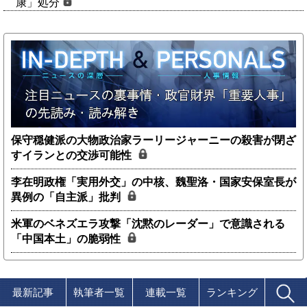
康」処分
保守穏健派の大物政治家ラーリージャーニーの殺害が閉ざ
すイランとの交渉可能性
李在明政権「実用外交」の中核、魏聖洛・国家安保室長が
異例の「自主派」批判
米軍のベネズエラ攻撃「沈黙のレーダー」で意識される
「中国本土」の脆弱性
最新記事
執筆者一覧
連載一覧
ランキング