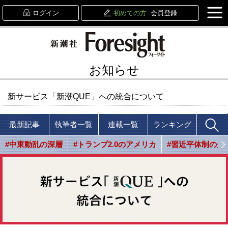
ログイン
初めての方
会員登録
お知らせ
新サービス「新潮QUE」への統合について
最新記事
執筆者一覧
連載一覧
ランキング
#中東動乱の深層
#トランプ2.0のアメリカ
#習近平体制の光