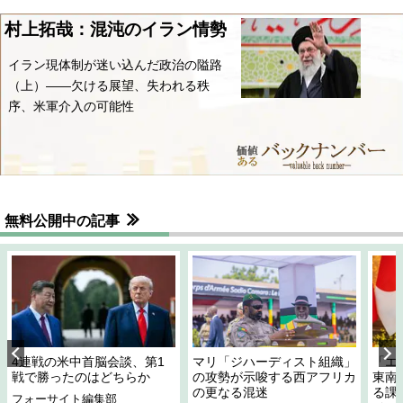
村上拓哉：混沌のイラン情勢
イラン現体制が迷い込んだ政治の隘路
（上）――欠ける展望、失われる秩
序、米軍介入の可能性
無料公開中の記事
4連戦の米中首脳会談、第1
マリ「ジハーディスト組織」
「エ
戦で勝ったのはどちらか
の攻勢が示唆する西アフリカ
東南
の更なる混迷
る課
フォーサイト編集部