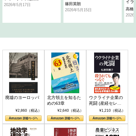
イラ
篠田英朗
2026年5月17日
高橋
2026年5月15日
202
廃墟のヨーロッパ
北方領土を知るた
ウクライナ企業の
めの63章
死闘 (産経セレク
ト S 039)
¥2,860（税込）
¥2,640（税込）
¥1,210（税込）