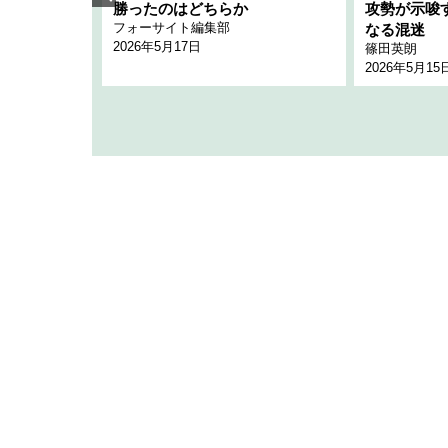
「空白」
勝ったのはどちらか
攻勢が示唆
フォーサイト編集部
のか
なる混迷
2026年5月17日
篠田英朗
2026年5月15