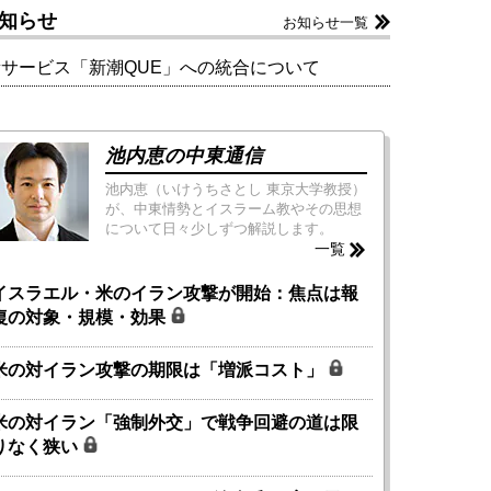
知らせ
お知らせ一覧
新サービス「新潮QUE」への統合について
池内恵の中東通信
池内恵（いけうちさとし 東京大学教授）
が、中東情勢とイスラーム教やその思想
について日々少しずつ解説します。
一覧
イスラエル・米のイラン攻撃が開始：焦点は報
復の対象・規模・効果
米の対イラン攻撃の期限は「増派コスト」
米の対イラン「強制外交」で戦争回避の道は限
りなく狭い