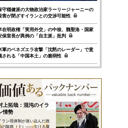
保守穏健派の大物政治家ラーリージャーニーの
殺害が閉ざすイランとの交渉可能性
李在明政権「実用外交」の中核、魏聖洛・国家
安保室長が異例の「自主派」批判
米軍のベネズエラ攻撃「沈黙のレーダー」で意
識される「中国本土」の脆弱性
村上拓哉：混沌のイラ
ン情勢
イラン現体制が迷い込んだ政
国にも理解してほしい「極東
ホルムズ海峡危機で加速したエ
治の隘路（上）――欠ける展