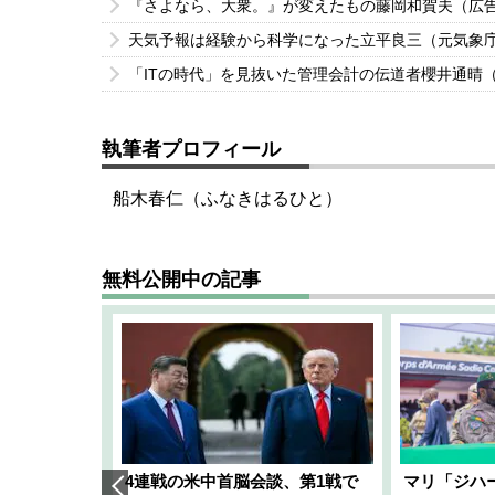
『さよなら、大衆。』が変えたもの藤岡和賀夫（広
天気予報は経験から科学になった立平良三（元気象
「ITの時代」を見抜いた管理会計の伝道者櫻井通晴
執筆者プロフィール
船木春仁（ふなきはるひと）
無料公開中の記事
艦隊」構想
4連戦の米中首脳会談、第1戦で
マリ「ジハ