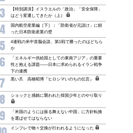
3
【特別講演】イスラエルの「政治」「安全保障」
はどう変遷してきたか（上）
4
国内航空産業編［下］：「防衛省が元請け」に頼
った日本防衛産業の壁
5
4連戦の米中首脳会談、第1戦で勝ったのはどちら
か
6
「エネルギー供給国としての東南アジア」の重要
性と抱える課題――日本に求められるイラン戦争
下の連携
7
黒い爪 高橋昭博『ヒロシマいのちの伝言』
8
ショックと感銘に襲われた韓国少年とのやり取り
9
「米国のようには振る舞えない中国」に方針転換
を選ばせてはならない
10
インフレで物々交換が行われるようになった