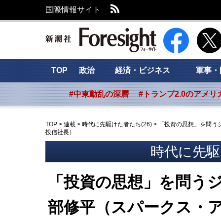
RSS
国際情報サイト
新潮社 Foresig
TOP
政治
経済・ビジネス
軍事・
#中東動乱の深層
#トランプ2.0のアメリ
TOP
>
連載
>
時代に先駆けた者たち(26)
>
「投資の思想」を問う
投信社長）
時代に先駆け
「投資の思想」を問う
部修平（スパークス・