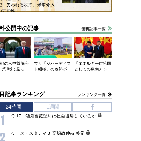
905年体制」における日米韓安
ネルギー転換が「中国依存」に
望、失われる秩序、米軍介入
保障協力の意味
行き着くリスク
の可能性
和泰明
小山堅
6年5月15日
2026年5月14日
料公開中の記事
無料記事一覧
連戦の米中首脳会
マリ「ジハーディス
「エネルギー供給国
、第1戦で勝っ
ト組織」の攻勢が…
としての東南アジ…
…
目記事ランキング
ランキング一覧
24時間
1週間
f
1
Q.17 酒鬼薔薇聖斗は社会復帰しているか
2
ケース・スタディ３ 高嶋政伸vs.美元