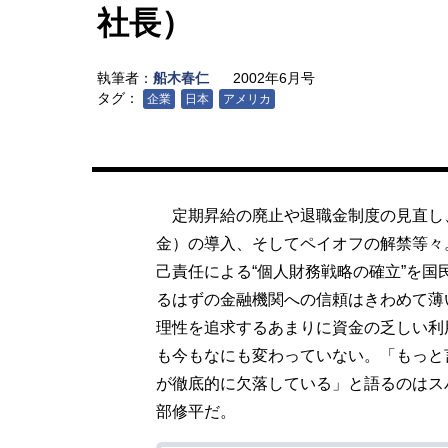
社長）
執筆者：
船木春仁
2002年6月号
タグ：
企業
日本
アメリカ
定期昇給の廃止や退職金制度の見直し、
金）の導入、そしてペイオフの解禁等々
己責任による“個人財務戦略の確立”を
るはずの金融機関への信頼はきわめて薄
理性を追求するあまりに資金の乏しい利
も今もなにも変わっていない。「もっと
が徹底的に欠落している」と語るのはス
部修平だ。