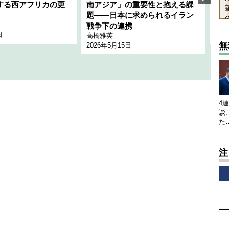
する西アフリカの更
南アジア」の重要性と抱える課
1
題――日本に求められるイラン
全
千々
戦争下の連携
日
202
高橋雅英
無
2026年5月15日
4
談
た
注