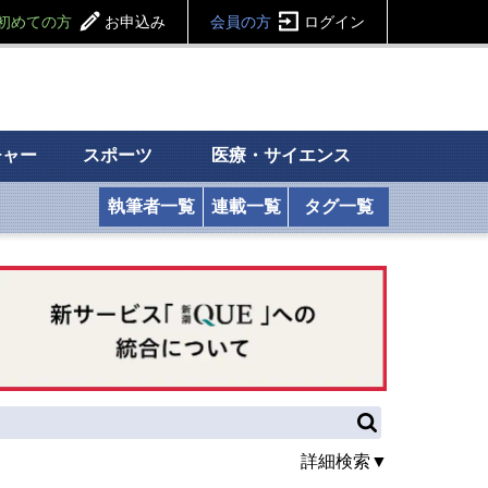
初めての方
お申込み
会員の方
ログイン
チャー
スポーツ
医療・サイエンス
執筆者一覧
連載一覧
タグ一覧
詳細検索▼