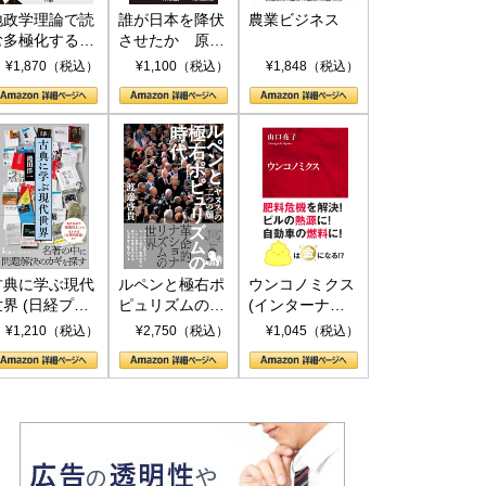
地政学理論で読
誰が日本を降伏
農業ビジネス
む多極化する世
させたか 原爆
界：トランプと
投下、ソ連参
¥1,870（税込）
¥1,100（税込）
¥1,848（税込）
RICSの挑戦
戦、そして聖断
(PHP新書)
古典に学ぶ現代
ルペンと極右ポ
ウンコノミクス
世界 (日経プレ
ピュリズムの時
(インターナシ
ミアシリーズ)
代：〈ヤヌス〉
ョナル新書)
¥1,210（税込）
¥2,750（税込）
¥1,045（税込）
の二つの顔