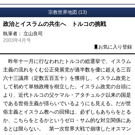
宗教世界地図 (13)
政治とイスラムの共生へ トルコの挑戦
執筆者：
立山良司
2003年4月号
お気に入り登録
昨年十一月に行なわれたトルコの総選挙で、イスラム
主義の流れをくむ公正発展党が過半数を優に超える三百
六十三議席（定数五百五十）を獲得し、イスラム政党と
して初めて単独政権を樹立した。イスラム政党の台頭に
より、近代トルコの父ケマル・アタチュルク以来の国是
である世俗主義が揺らいでいるようにも見える。だが世
俗主義とイスラム教への回帰は、必ずしもあちらをとる
か、こちらをとるかというゼロ・サム的な対立関係にあ
るとは限らない。 第一次世界大戦で崩壊したオスマン