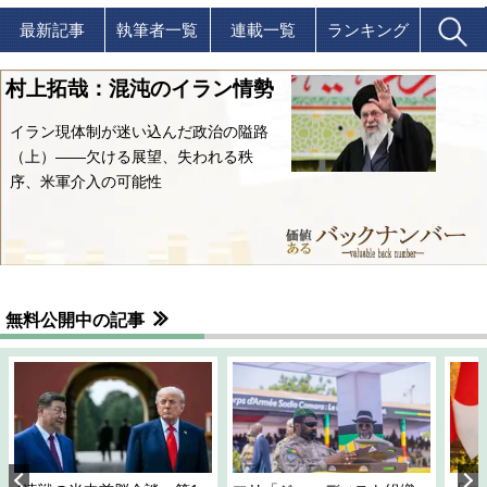
最新記事
執筆者一覧
連載一覧
ランキング
村上拓哉：混沌のイラン情勢
イラン現体制が迷い込んだ政治の隘路
（上）――欠ける展望、失われる秩
序、米軍介入の可能性
無料公開中の記事