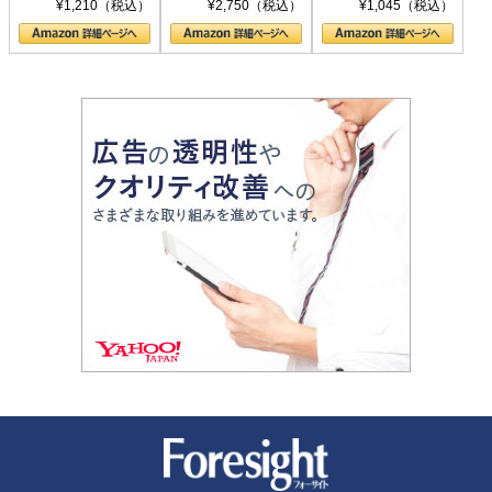
シリーズ)
〈ヤヌス〉の二つ
ル新書)
¥1,210（税込）
¥2,750（税込）
¥1,045（税込）
の顔
新潮社 Foresight