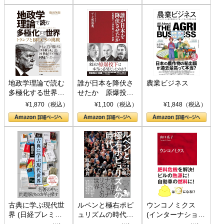
地政学理論で読む
誰が日本を降伏さ
農業ビジネス
多極化する世界：
せたか 原爆投
トランプとBRICS
下、ソ連参戦、そ
¥1,870（税込）
¥1,100（税込）
¥1,848（税込）
の挑戦
して聖断 (PHP新
書)
古典に学ぶ現代世
ルペンと極右ポピ
ウンコノミクス
界 (日経プレミア
ュリズムの時代：
(インターナショナ