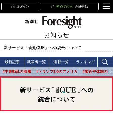
ログイン
初めての方
会員登録
お知らせ
新サービス「新潮QUE」への統合について
最新記事
執筆者一覧
連載一覧
ランキング
#中東動乱の深層
#トランプ2.0のアメリカ
#習近平体制の光