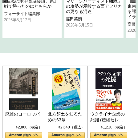
4連戦の米中首脳会談、第1
マリ「ジハーディスト組織」
「エ
戦で勝ったのはどちらか
の攻勢が示唆する西アフリカ
東南
の更なる混迷
る課
フォーサイト編集部
イラ
篠田英朗
2026年5月17日
高橋
2026年5月15日
202
廃墟のヨーロッパ
北方領土を知るた
ウクライナ企業の
めの63章
死闘 (産経セレク
ト S 039)
¥2,860（税込）
¥2,640（税込）
¥1,210（税込）