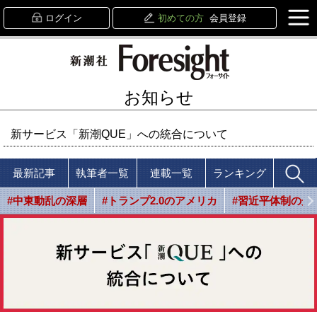
ログイン
初めての方
会員登録
お知らせ
新サービス「新潮QUE」への統合について
最新記事
執筆者一覧
連載一覧
ランキング
#中東動乱の深層
#トランプ2.0のアメリカ
#習近平体制の光