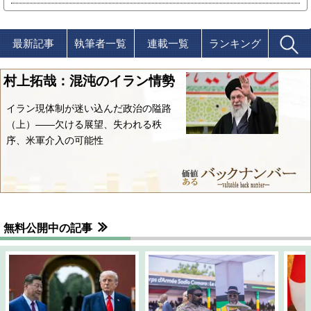
最新記事
執筆者一覧
連載一覧
ランキング
村上拓哉：混沌のイラン情勢
イラン現体制が迷い込んだ政治の隘路
（上）――欠ける展望、失われる秩
序、米軍介入の可能性
無料公開中の記事