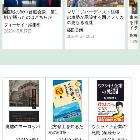
4連戦の米中首脳会談、第1
マリ「ジハーディスト組織」
「エ
戦で勝ったのはどちらか
の攻勢が示唆する西アフリカ
東南
の更なる混迷
る課
フォーサイト編集部
イラ
篠田英朗
2026年5月17日
高橋
2026年5月15日
202
廃墟のヨーロッパ
北方領土を知るた
ウクライナ企業の
めの63章
死闘 (産経セレク
ト S 039)