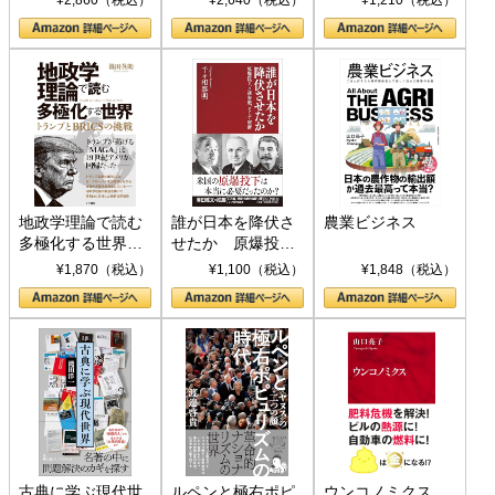
¥2,860（税込）
¥2,640（税込）
¥1,210（税込）
地政学理論で読む
誰が日本を降伏さ
農業ビジネス
多極化する世界：
せたか 原爆投
トランプとBRICS
下、ソ連参戦、そ
¥1,870（税込）
¥1,100（税込）
¥1,848（税込）
の挑戦
して聖断 (PHP新
書)
古典に学ぶ現代世
ルペンと極右ポピ
ウンコノミクス