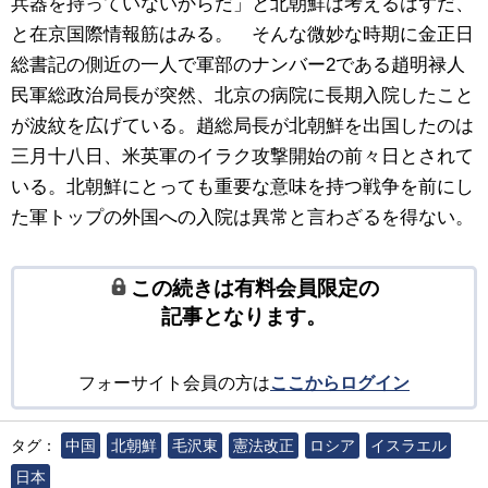
兵器を持っていないからだ」と北朝鮮は考えるはずだ、
と在京国際情報筋はみる。 そんな微妙な時期に金正日
総書記の側近の一人で軍部のナンバー2である趙明禄人
民軍総政治局長が突然、北京の病院に長期入院したこと
が波紋を広げている。趙総局長が北朝鮮を出国したのは
三月十八日、米英軍のイラク攻撃開始の前々日とされて
いる。北朝鮮にとっても重要な意味を持つ戦争を前にし
た軍トップの外国への入院は異常と言わざるを得ない。
この続きは有料会員限定の
記事となります。
フォーサイト会員の方は
ここからログイン
タグ：
中国
北朝鮮
毛沢東
憲法改正
ロシア
イスラエル
日本