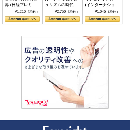
界 (日経プレミア
ュリズムの時代：
(インターナショナ
シリーズ)
〈ヤヌス〉の二つ
ル新書)
¥1,210（税込）
¥2,750（税込）
¥1,045（税込）
の顔
新潮社 Foresight