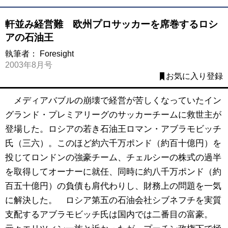
軒並み経営難 欧州プロサッカーを席巻するロシ
アの石油王
執筆者：
Foresight
2003年8月号
お気に入り登録
メディアバブルの崩壊で経営が苦しくなっていたイン
グランド・プレミアリーグのサッカーチームに救世主が
登場した。ロシアの若き石油王ロマン・アブラモビッチ
氏（三六）。このほど約六千万ポンド（約百十億円）を
投じてロンドンの強豪チーム、チェルシーの株式の過半
を取得してオーナーに就任、同時に約八千万ポンド（約
百五十億円）の負債も肩代わりし、財務上の問題を一気
に解決した。 ロシア第五の石油会社シブネフチを実質
支配するアブラモビッチ氏は国内では二番目の富豪。