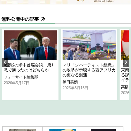
無料公開中の記事
4連戦の米中首脳会談、第1
マリ「ジハーディスト組織」
「エ
戦で勝ったのはどちらか
の攻勢が示唆する西アフリカ
東南
の更なる混迷
る課
フォーサイト編集部
イラ
篠田英朗
2026年5月17日
高橋
2026年5月15日
202