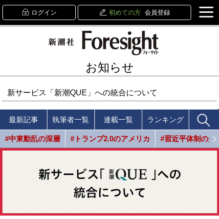
ログイン
初めての方
会員登録
お知らせ
新サービス「新潮QUE」への統合について
最新記事
執筆者一覧
連載一覧
ランキング
#中東動乱の深層
#トランプ2.0のアメリカ
#習近平体制の光