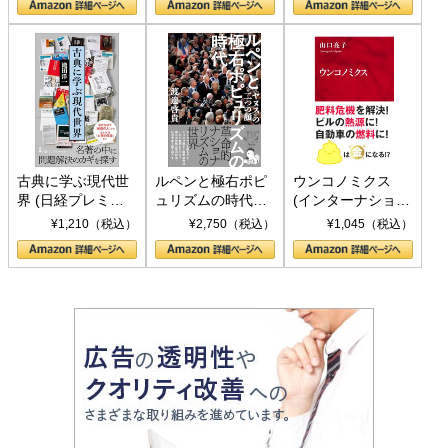
書)
古典に学ぶ現代世
ルペンと極右ポピ
ウンコノミクス
界 (日経プレミア
ュリズムの時代：
(インターナショナ
シリーズ)
〈ヤヌス〉の二つ
ル新書)
¥1,210（税込）
¥2,750（税込）
¥1,045（税込）
の顔