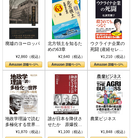
廃墟のヨーロッパ
北方領土を知るた
ウクライナ企業の
めの63章
死闘 (産経セレク
ト S 039)
¥2,860（税込）
¥2,640（税込）
¥1,210（税込）
地政学理論で読む
誰が日本を降伏さ
農業ビジネス
多極化する世界：
せたか 原爆投
トランプとBRICS
下、ソ連参戦、そ
¥1,870（税込）
¥1,100（税込）
¥1,848（税込）
の挑戦
して聖断 (PHP新