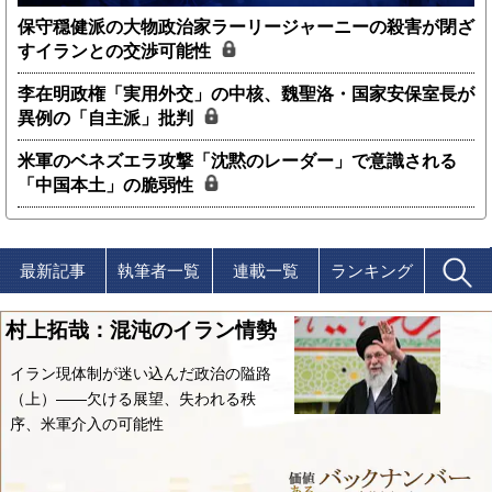
保守穏健派の大物政治家ラーリージャーニーの殺害が閉ざ
すイランとの交渉可能性
李在明政権「実用外交」の中核、魏聖洛・国家安保室長が
異例の「自主派」批判
米軍のベネズエラ攻撃「沈黙のレーダー」で意識される
「中国本土」の脆弱性
最新記事
執筆者一覧
連載一覧
ランキング
村上拓哉：混沌のイラン情勢
イラン現体制が迷い込んだ政治の隘路
（上）――欠ける展望、失われる秩
序、米軍介入の可能性