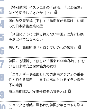
3
【特別講演】イスラエルの「政治」「安全保障」
はどう変遷してきたか（上）
4
国内航空産業編［下］：「防衛省が元請け」に頼
った日本防衛産業の壁
5
「米国のようには振る舞えない中国」に方針転換
を選ばせてはならない
6
黒い爪 高橋昭博『ヒロシマいのちの伝言』
7
韓国にも理解してほしい「極東1905年体制」にお
ける日米韓安全保障協力の意味
8
「エネルギー供給国としての東南アジア」の重要
性と抱える課題――日本に求められるイラン戦争
下の連携
9
海上自衛隊スパイ事件摘発の背景とは
10
ショックと感銘に襲われた韓国少年とのやり取り