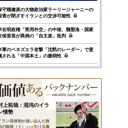
保守穏健派の大物政治家ラーリージャーニーの
殺害が閉ざすイランとの交渉可能性
李在明政権「実用外交」の中核、魏聖洛・国家
安保室長が異例の「自主派」批判
米軍のベネズエラ攻撃「沈黙のレーダー」で意
識される「中国本土」の脆弱性
国にも理解してほしい「極東
ホルムズ海峡危機で加速したエ
905年体制」における日米韓安
ネルギー転換が「中国依存」に
保障協力の意味
行き着くリスク
和泰明
小山堅
6年5月15日
2026年5月14日
村上拓哉：混沌のイラ
ン情勢
イラン現体制が迷い込んだ政
治の隘路（上）――欠ける展