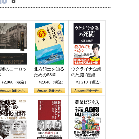
廃墟のヨーロッ
北方領土を知る
ウクライナ企業
パ
ための63章
の死闘 (産経セ
レクト S 039)
¥2,860（税込）
¥2,640（税込）
¥1,210（税込）