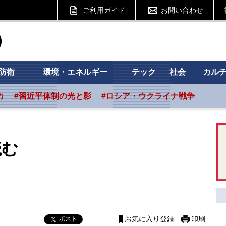
ご利用ガイド
お問い合わせ
ht フォーサイト
防衛
環境・エネルギー
テック
社会
カル
カ
#習近平体制の光と影
#ロシア・ウクライナ戦争
読む
ポスト
お気に入り登録
印刷