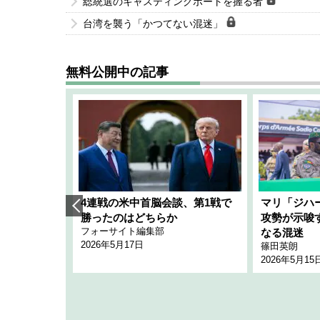
総統選のキャスティングボートを握る者
台湾を襲う「かつてない混迷」
無料公開中の記事
艦隊」構想
4連戦の米中首脳会談、第1戦で
マリ「ジハ
「空白」
勝ったのはどちらか
攻勢が示唆
フォーサイト編集部
のか
なる混迷
2026年5月17日
篠田英朗
2026年5月15