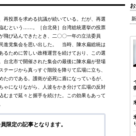
お
、再投票を求める抗議が続いている。だが、再選
臨むという……。［台北発］台湾総統選挙の投票
が飛び込んできたとき、二〇〇一年の立法委員
民進党集会を思い出した。 当時、陳水扁総統は
あるために苦しい政権運営を続けており、この選
。台北市で開催された集会の最後に陳水扁が登場
ステージから真っすぐ階段を降りて広場に立ち、
めたのである。護衛が必死に盾になっているが、
ちゃになりながら、人波をかき分けて広場の反対
込むまで延々と握手を続けた。この効果もあって
。
会員限定の記事となります。