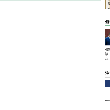
無
4
談
た
注