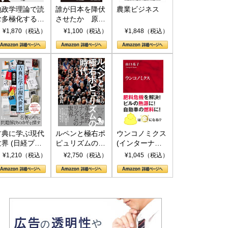
地政学理論で読
誰が日本を降伏
農業ビジネス
む多極化する世
させたか 原爆
界：トランプと
投下、ソ連参
¥1,870（税込）
¥1,100（税込）
¥1,848（税込）
RICSの挑戦
戦、そして聖断
(PHP新書)
古典に学ぶ現代
ルペンと極右ポ
ウンコノミクス
世界 (日経プレ
ピュリズムの時
(インターナシ
ミアシリーズ)
代：〈ヤヌス〉
ョナル新書)
¥1,210（税込）
¥2,750（税込）
¥1,045（税込）
の二つの顔