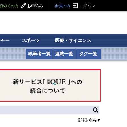
初めての方
お申込み
会員の方
ログイン
チャー
スポーツ
医療・サイエンス
執筆者一覧
連載一覧
タグ一覧
詳細検索▼