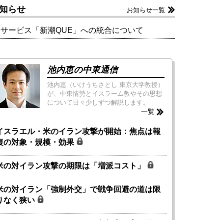
知らせ
お知らせ一覧
新サービス「新潮QUE」への統合について
池内恵の中東通信
池内恵（いけうちさとし 東京大学教授）
が、中東情勢とイスラーム教やその思想
について日々少しずつ解説します。
一覧
イスラエル・米のイラン攻撃が開始：焦点は報
復の対象・規模・効果
米の対イラン攻撃の期限は「増派コスト」
米の対イラン「強制外交」で戦争回避の道は限
りなく狭い