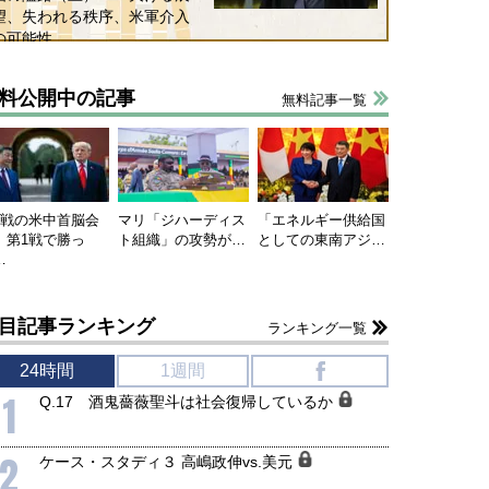
望、失われる秩序、米軍介入
の可能性
料公開中の記事
無料記事一覧
連戦の米中首脳会
マリ「ジハーディス
「エネルギー供給国
、第1戦で勝っ
ト組織」の攻勢が…
としての東南アジ…
…
目記事ランキング
ランキング一覧
24時間
1週間
f
1
Q.17 酒鬼薔薇聖斗は社会復帰しているか
2
ケース・スタディ３ 高嶋政伸vs.美元