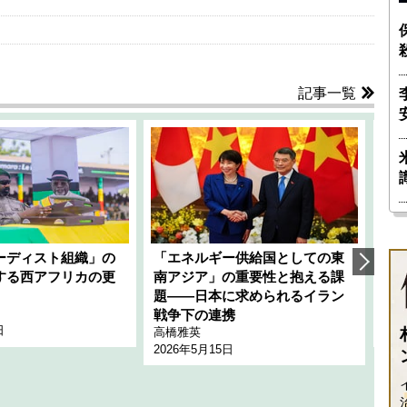
記事一覧
ーディスト組織」の
「エネルギー供給国としての東
韓
する西アフリカの更
南アジア」の重要性と抱える課
1
題――日本に求められるイラン
全
千々
戦争下の連携
日
202
高橋雅英
2026年5月15日