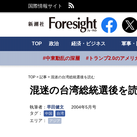
RSS
国際情報サイト
新潮社 Foresig
TOP
政治
経済・ビジネス
軍事・
#中東動乱の深層
#トランプ2.0のアメリ
TOP
>
記事
>
混迷の台湾総統選後を読む
混迷の台湾総統選後を
執筆者：
早田健文
2004年5月号
タグ：
中国
台湾
エリア：
アジア