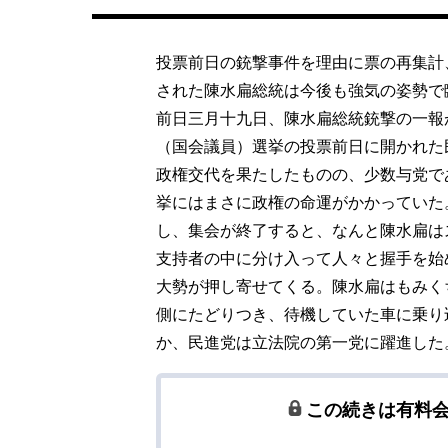
投票前日の銃撃事件を理由に票の再集計
された陳水扁総統は今後も強気の姿勢で
前日三月十九日、陳水扁総統銃撃の一報
（国会議員）選挙の投票前日に開かれた
政権交代を果たしたものの、少数与党で
挙にはまさに政権の命運がかかっていた
し、集会が終了すると、なんと陳水扁は
支持者の中に分け入って人々と握手を始
大勢が押し寄せてくる。陳水扁はもみく
側にたどりつき、待機していた車に乗り
か、民進党は立法院の第一党に躍進した
この続きは有料