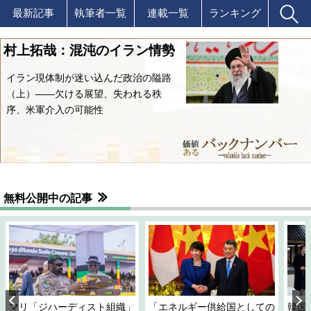
最新記事
執筆者一覧
連載一覧
ランキング
村上拓哉：混沌のイラン情勢
イラン現体制が迷い込んだ政治の隘路
（上）――欠ける展望、失われる秩
序、米軍介入の可能性
無料公開中の記事
マリ「ジハーディスト組織」
「エネルギー供給国としての
韓国