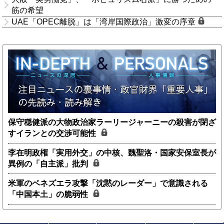
筋の希望
UAE「OPEC離脱」は「湾岸国際政治」激変の序章
保守穏健派の大物政治家ラーリージャーニーの殺害が閉ざ
すイランとの交渉可能性
李在明政権「実用外交」の中核、魏聖洛・国家安保室長が
異例の「自主派」批判
米軍のベネズエラ攻撃「沈黙のレーダー」で意識される
「中国本土」の脆弱性