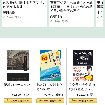
の攻勢が示唆する西アフリカ
東南アジア」の重要性と抱え
東1
の更なる混迷
る課題――日本に求められる
米韓
イラン戦争下の連携
篠田英朗
千々
高橋雅英
2026年5月15日
202
2026年5月15日
廃墟のヨーロッパ
北方領土を知るた
ウクライナ企業の
めの63章
死闘 (産経セレク
ト S 039)
¥2,860（税込）
¥2,640（税込）
¥1,210（税込）