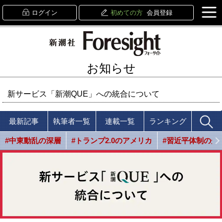
ログイン
初めての方
会員登録
お知らせ
新サービス「新潮QUE」への統合について
最新記事
執筆者一覧
連載一覧
ランキング
#中東動乱の深層
#トランプ2.0のアメリカ
#習近平体制の光