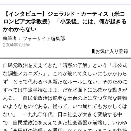
【インタビュー】ジェラルド・カーティス（米コ
ロンビア大学教授） 「小泉後」には、何が起きる
かわからない
執筆者：
フォーサイト編集部
2004年7月号
お気に入り登録
自民党政治を支えてきた「暗黙の了解」という「非公式
な調整メカニズム」。これが崩れて久しいにもかかわら
ず、とって代わるべき新たなルールはない。そのために
すべては中途半端なまま。だが水面下には確かな動きが
ある。「自民党政治は脆弱な土台の上に立つ立派な建物
のようなものである。従って、いつ崩れてもおかしくは
ない」 一九九〇年代、日本社会が大きく変貌する中
で、自民党政治を支えてきた社会基盤が崩壊し、いわゆ
る「永田町の論理」が通用しなくなっていることを指摘