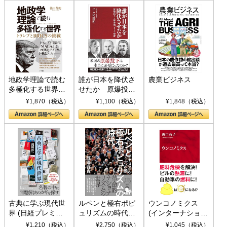
地政学理論で読む
誰が日本を降伏さ
農業ビジネス
多極化する世界：
せたか 原爆投
トランプとBRICS
下、ソ連参戦、そ
¥1,870（税込）
¥1,100（税込）
¥1,848（税込）
の挑戦
して聖断 (PHP新
書)
古典に学ぶ現代世
ルペンと極右ポピ
ウンコノミクス
界 (日経プレミア
ュリズムの時代：
(インターナショナ
シリーズ)
〈ヤヌス〉の二つ
ル新書)
¥1,210（税込）
¥2,750（税込）
¥1,045（税込）