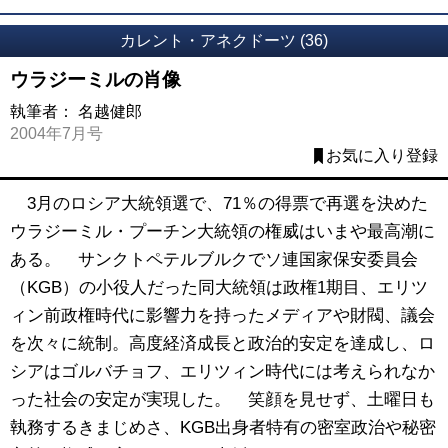
カレント・アネクドーツ (36)
ウラジーミルの肖像
執筆者：
名越健郎
2004年7月号
お気に入り登録
3月のロシア大統領選で、71％の得票で再選を決めた
ウラジーミル・プーチン大統領の権威はいまや最高潮に
ある。 サンクトペテルブルクでソ連国家保安委員会
（KGB）の小役人だった同大統領は政権1期目、エリツ
ィン前政権時代に影響力を持ったメディアや財閥、議会
を次々に統制。高度経済成長と政治的安定を達成し、ロ
シアはゴルバチョフ、エリツィン時代には考えられなか
った社会の安定が実現した。 笑顔を見せず、土曜日も
執務するきまじめさ、KGB出身者特有の密室政治や秘密