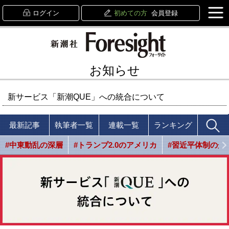
ログイン
初めての方
会員登録
お知らせ
新サービス「新潮QUE」への統合について
最新記事
執筆者一覧
連載一覧
ランキング
#中東動乱の深層
#トランプ2.0のアメリカ
#習近平体制の光