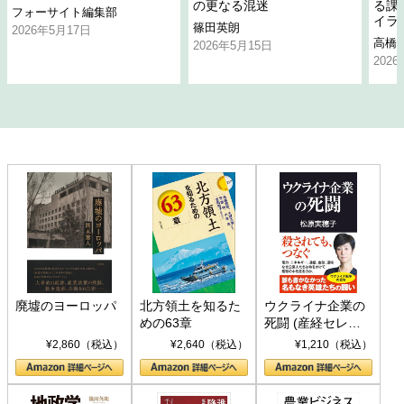
の更なる混迷
る課
フォーサイト編集部
イラ
篠田英朗
2026年5月17日
高橋
2026年5月15日
202
廃墟のヨーロッパ
北方領土を知るた
ウクライナ企業の
めの63章
死闘 (産経セレク
ト S 039)
¥2,860（税込）
¥2,640（税込）
¥1,210（税込）