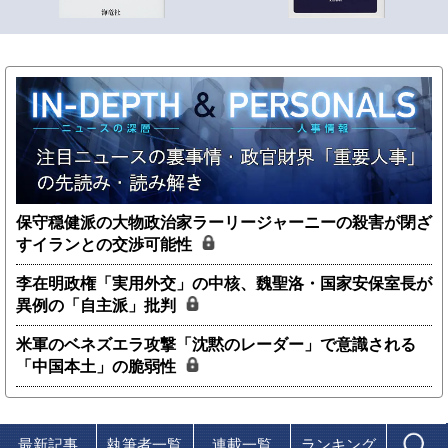
保守穏健派の大物政治家ラーリージャーニーの殺害が閉ざ
すイランとの交渉可能性
李在明政権「実用外交」の中核、魏聖洛・国家安保室長が
異例の「自主派」批判
米軍のベネズエラ攻撃「沈黙のレーダー」で意識される
「中国本土」の脆弱性
最新記事
執筆者一覧
連載一覧
ランキング