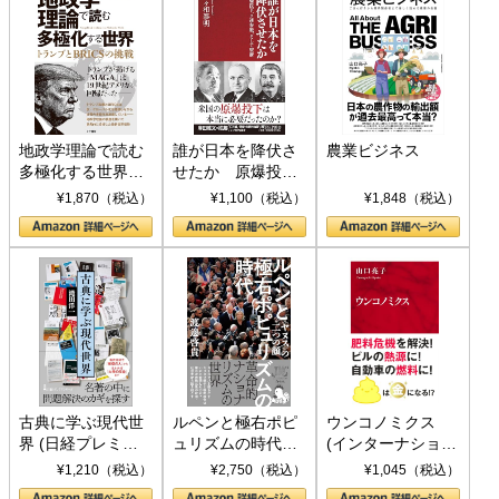
地政学理論で読む
誰が日本を降伏さ
農業ビジネス
多極化する世界：
せたか 原爆投
トランプとBRICS
下、ソ連参戦、そ
¥1,870（税込）
¥1,100（税込）
¥1,848（税込）
の挑戦
して聖断 (PHP新
書)
古典に学ぶ現代世
ルペンと極右ポピ
ウンコノミクス
界 (日経プレミア
ュリズムの時代：
(インターナショナ
シリーズ)
〈ヤヌス〉の二つ
ル新書)
¥1,210（税込）
¥2,750（税込）
¥1,045（税込）
の顔