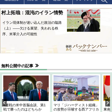
村上拓哉：混沌のイラン情勢
イラン現体制が迷い込んだ政治の隘路
（上）――欠ける展望、失われる秩
序、米軍介入の可能性
無料公開中の記事
4連戦の米中首脳会談、第1
マリ「ジハーディスト組織」
「エ
戦で勝ったのはどちらか
の攻勢が示唆する西アフリカ
東南