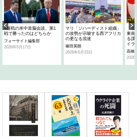
4連戦の米中首脳会談、第1
マリ「ジハーディスト組織」
「エ
戦で勝ったのはどちらか
の攻勢が示唆する西アフリカ
東南
の更なる混迷
る課
フォーサイト編集部
イラ
篠田英朗
2026年5月17日
高橋
2026年5月15日
202