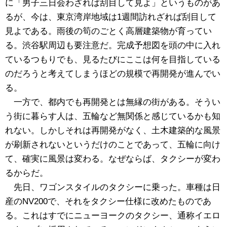
に「男子三日会わざれば刮目して見よ」というものがあ
るが、今は、東京湾岸地域は1週間訪れざれば刮目して
見よである。雨後の筍のごとく高層建築物が育ってい
る。渋谷駅周辺も要注意だ。完成予想図を頭の中に入れ
ているつもりでも、見るたびにここは何を目指している
のだろうと考えてしまうほどの規模で再開発が進んでい
る。
一方で、都内でも再開発とは無縁の街がある。そうい
う街に暮らす人は、五輪など無関係と感じているかも知
れない。しかしそれは再開発がなく、土木建築的な風景
が刷新されないというだけのことであって、五輪に向け
て、確実に風景は変わる。なぜならば、タクシーが変わ
るからだ。
先日、ワゴンスタイルのタクシーに乗った。車種は日
産のNV200で、それをタクシー仕様に改めたものであ
る。これはすでにニューヨークのタクシー、通称イエロ