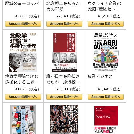
廃墟のヨーロッパ
北方領土を知るた
ウクライナ企業の
めの63章
死闘 (産経セレク
ト S 039)
¥2,860（税込）
¥2,640（税込）
¥1,210（税込）
地政学理論で読む
誰が日本を降伏さ
農業ビジネス
多極化する世界：
せたか 原爆投
トランプとBRICS
下、ソ連参戦、そ
¥1,870（税込）
¥1,100（税込）
¥1,848（税込）
の挑戦
して聖断 (PHP新
書)