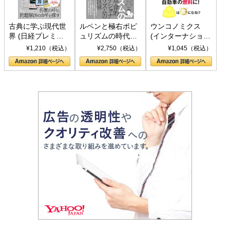
古典に学ぶ現代世
ルペンと極右ポピ
ウンコノミクス
界 (日経プレミア
ュリズムの時代：
(インターナショナ
シリーズ)
〈ヤヌス〉の二つ
ル新書)
¥1,210（税込）
¥2,750（税込）
¥1,045（税込）
の顔