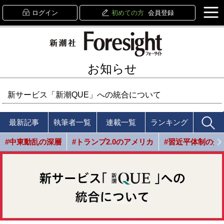
ログイン
初めての方
会員登録
お知らせ
新サービス「新潮QUE」への統合について
最新記事
執筆者一覧
連載一覧
ランキング
#中東動乱の深層
#トランプ2.0のアメリカ
#習近平体制の光