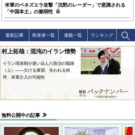
米軍のベネズエラ攻撃「沈黙のレーダー」で意識される
「中国本土」の脆弱性
最新記事
執筆者一覧
連載一覧
ランキング
村上拓哉：混沌のイラン情勢
イラン現体制が迷い込んだ政治の隘路
（上）――欠ける展望、失われる秩
序、米軍介入の可能性
無料公開中の記事