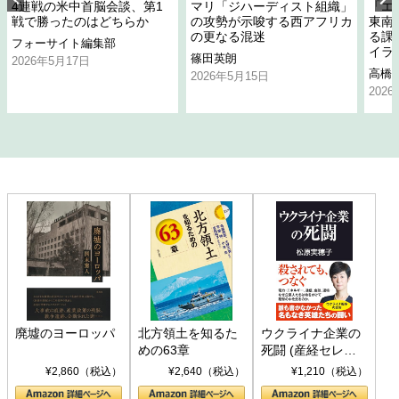
4連戦の米中首脳会談、第1
マリ「ジハーディスト組織」
「エ
戦で勝ったのはどちらか
の攻勢が示唆する西アフリカ
東南
の更なる混迷
る課
フォーサイト編集部
イラ
篠田英朗
2026年5月17日
高橋
2026年5月15日
202
廃墟のヨーロッパ
北方領土を知るた
ウクライナ企業の
めの63章
死闘 (産経セレク
ト S 039)
¥2,860（税込）
¥2,640（税込）
¥1,210（税込）