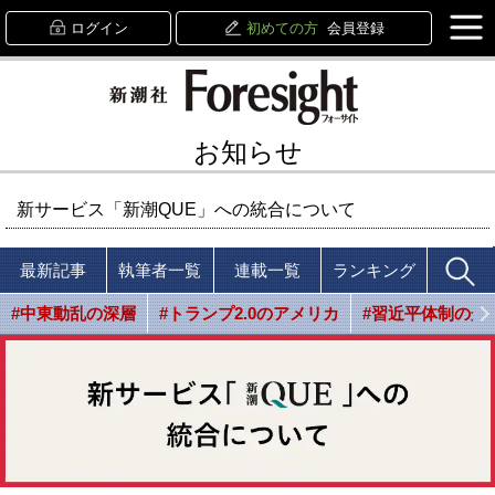
ログイン
初めての方
会員登録
お知らせ
新サービス「新潮QUE」への統合について
最新記事
執筆者一覧
連載一覧
ランキング
#中東動乱の深層
#トランプ2.0のアメリカ
#習近平体制の光