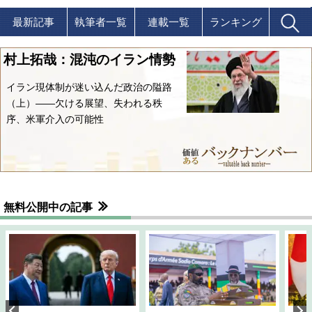
最新記事
執筆者一覧
連載一覧
ランキング
村上拓哉：混沌のイラン情勢
イラン現体制が迷い込んだ政治の隘路
（上）――欠ける展望、失われる秩
序、米軍介入の可能性
無料公開中の記事