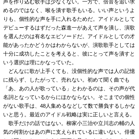
声を作り込む歌手は少なくない。一方で、倍音を追い求
めるのではなく、喉を潰す歌手もいる。いい声というよ
りも、個性的な声を手に入れるためだ。アイドルとして
デビューするはずだった森進一があえて声を潰し、演歌
を選んだのは有名なエピソードだ。アイドルとしての才
能があったかどうかはわからないが、演歌歌手としては
十分に成功したことを考えると、彼にとって声を潰すと
いう選択は理にかなっていた。
どんなに歌が上手くても、没個性的な声では人の記憶
に残らず、したがって、売れない。初めて聞く曲でも
「あ、あの人が歌っている」とわかるのは、その声が代
名詞となっているからにほかならない。そこまでの個性
がない歌手は、48人集めるなどして数で勝負するしかな
いと思う。最近のアイドル戦略は実に正しいと言える。
歌手だけの話ではない。柳家小三治や立川志の輔の人
気の何割かはあの声に支えられているに違いない。俳優