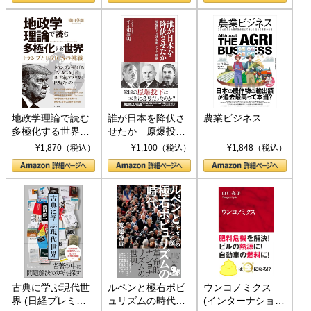
地政学理論で読む
誰が日本を降伏さ
農業ビジネス
多極化する世界：
せたか 原爆投
トランプとBRICS
下、ソ連参戦、そ
¥1,870（税込）
¥1,100（税込）
¥1,848（税込）
の挑戦
して聖断 (PHP新
書)
古典に学ぶ現代世
ルペンと極右ポピ
ウンコノミクス
界 (日経プレミア
ュリズムの時代：
(インターナショナ