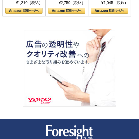
シリーズ)
〈ヤヌス〉の二つ
ル新書)
¥1,210（税込）
¥2,750（税込）
¥1,045（税込）
の顔
新潮社 Foresight