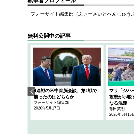
執筆者プロフィール
フォーサイト編集部（ふぉーさいとへんしゅう
無料公開中の記事
艦隊」構想
4連戦の米中首脳会談、第1戦で
マリ「ジハ
「空白」
勝ったのはどちらか
攻勢が示唆
フォーサイト編集部
のか
なる混迷
2026年5月17日
篠田英朗
2026年5月15