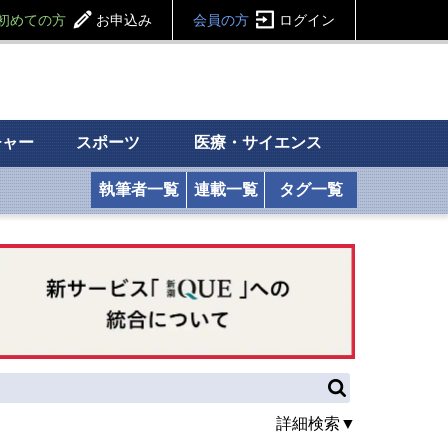
初めての方
お申込み
会員の方
ログイン
チャー
スポーツ
医療・サイエンス
執筆者一覧
連載一覧
タグ一覧
詳細検索▼