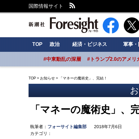
RSS
国際情報サイト
新潮社 Foresig
TOP
政治
経済・ビジネス
軍事・
#中東動乱の深層
#トランプ2.0のアメリ
TOP
>
お知らせ
>
「マネーの魔術史」、完結！
お
「マネーの魔術史」、
執筆者：
フォーサイト編集部
2018年7月6日
カテゴリ：