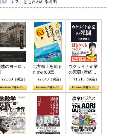
ナス」とも言われる理由
廃墟のヨーロッ
北方領土を知る
ウクライナ企業
パ
ための63章
の死闘 (産経セ
レクト S 039)
¥2,860（税込）
¥2,640（税込）
¥1,210（税込）