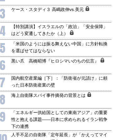
3
ケース・スタディ３ 高嶋政伸vs.美元
4
【特別講演】イスラエルの「政治」「安全保障」
はどう変遷してきたか（上）
5
「米国のようには振る舞えない中国」に方針転換
を選ばせてはならない
6
黒い爪 高橋昭博『ヒロシマいのちの伝言』
7
国内航空産業編［下］：「防衛省が元請け」に頼
った日本防衛産業の壁
8
海上自衛隊スパイ事件摘発の背景とは
9
「エネルギー供給国としての東南アジア」の重要
性と抱える課題――日本に求められるイラン戦争
下の連携
10
人手不足の自衛隊「定年延長」が「かえってマイ