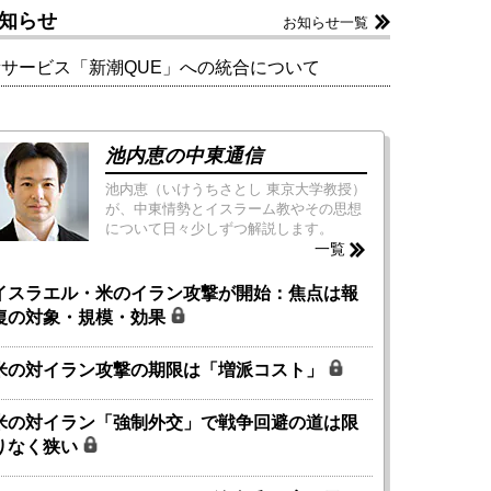
知らせ
お知らせ一覧
新サービス「新潮QUE」への統合について
池内恵の中東通信
池内恵（いけうちさとし 東京大学教授）
が、中東情勢とイスラーム教やその思想
について日々少しずつ解説します。
一覧
イスラエル・米のイラン攻撃が開始：焦点は報
復の対象・規模・効果
米の対イラン攻撃の期限は「増派コスト」
米の対イラン「強制外交」で戦争回避の道は限
りなく狭い