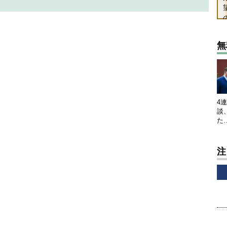
無
4
談
た
注