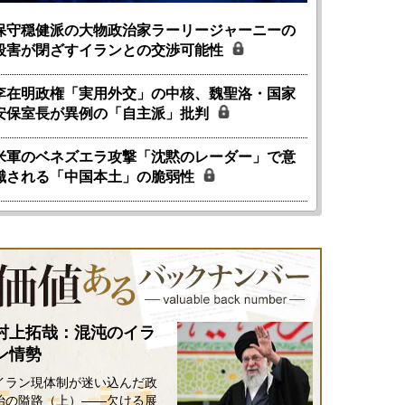
保守穏健派の大物政治家ラーリージャーニーの
殺害が閉ざすイランとの交渉可能性
李在明政権「実用外交」の中核、魏聖洛・国家
安保室長が異例の「自主派」批判
米軍のベネズエラ攻撃「沈黙のレーダー」で意
識される「中国本土」の脆弱性
国にも理解してほしい「極東
ホルムズ海峡危機で加速したエ
905年体制」における日米韓安
ネルギー転換が「中国依存」に
保障協力の意味
行き着くリスク
和泰明
小山堅
村上拓哉：混沌のイラ
6年5月15日
2026年5月14日
ン情勢
イラン現体制が迷い込んだ政
治の隘路（上）――欠ける展