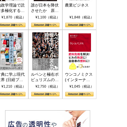
地政学理論で読
誰が日本を降伏
農業ビジネス
む多極化する世
させたか 原爆
界：トランプと
投下、ソ連参
¥1,870（税込）
¥1,100（税込）
¥1,848（税込）
RICSの挑戦
戦、そして聖断
(PHP新書)
古典に学ぶ現代
ルペンと極右ポ
ウンコノミクス
世界 (日経プレ
ピュリズムの時
(インターナシ
ミアシリーズ)
代：〈ヤヌス〉
ョナル新書)
¥1,210（税込）
¥2,750（税込）
¥1,045（税込）
の二つの顔