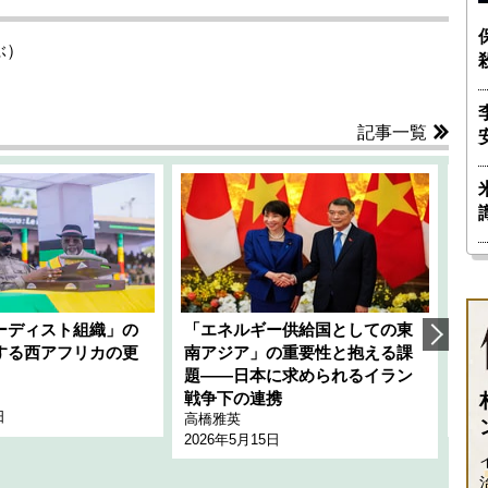
ぶ）
記事一覧
ーディスト組織」の
「エネルギー供給国としての東
韓
する西アフリカの更
南アジア」の重要性と抱える課
1
題――日本に求められるイラン
全
千々
戦争下の連携
日
202
高橋雅英
2026年5月15日