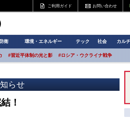
ご利用ガイド
お問い合わせ
ht フォーサイト
防衛
環境・エネルギー
テック
社会
カル
カ
#習近平体制の光と影
#ロシア・ウクライナ戦争
知らせ
完結！