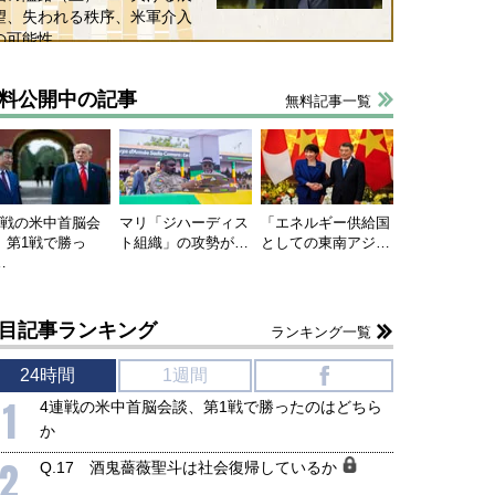
望、失われる秩序、米軍介入
の可能性
料公開中の記事
無料記事一覧
連戦の米中首脳会
マリ「ジハーディス
「エネルギー供給国
、第1戦で勝っ
ト組織」の攻勢が…
としての東南アジ…
…
目記事ランキング
ランキング一覧
24時間
1週間
f
1
4連戦の米中首脳会談、第1戦で勝ったのはどちら
か
2
Q.17 酒鬼薔薇聖斗は社会復帰しているか