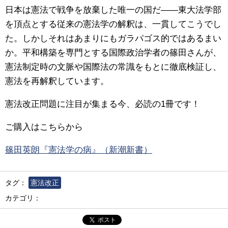
日本は憲法で戦争を放棄した唯一の国だ――東大法学部
を頂点とする従来の憲法学の解釈は、一貫してこうでし
た。しかしそれはあまりにもガラパゴス的ではあるまい
か。平和構築を専門とする国際政治学者の篠田さんが、
憲法制定時の文脈や国際法の常識をもとに徹底検証し、
憲法を再解釈しています。
憲法改正問題に注目が集まる今、必読の1冊です！
ご購入はこちらから
篠田英朗『憲法学の病』（新潮新書）
タグ：
憲法改正
カテゴリ：
ポスト