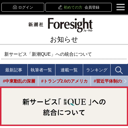
ログイン
初めての方
会員登録
お知らせ
新サービス「新潮QUE」への統合について
最新記事
執筆者一覧
連載一覧
ランキング
#中東動乱の深層
#トランプ2.0のアメリカ
#習近平体制の光