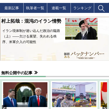
最新記事
執筆者一覧
連載一覧
ランキング
村上拓哉：混沌のイラン情勢
イラン現体制が迷い込んだ政治の隘路
（上）――欠ける展望、失われる秩
序、米軍介入の可能性
無料公開中の記事