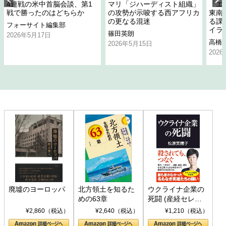
4連戦の米中首脳会談、第1
マリ「ジハーディスト組織」
「エ
戦で勝ったのはどちらか
の攻勢が示唆する西アフリカ
東南
の更なる混迷
る課
フォーサイト編集部
イラ
篠田英朗
2026年5月17日
高橋
2026年5月15日
202
廃墟のヨーロッパ
北方領土を知るた
ウクライナ企業の
めの63章
死闘 (産経セレク
ト S 039)
¥2,860（税込）
¥2,640（税込）
¥1,210（税込）