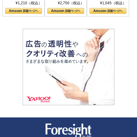
シリーズ)
〈ヤヌス〉の二つ
ル新書)
¥1,210（税込）
¥2,750（税込）
¥1,045（税込）
の顔
新潮社 Foresight