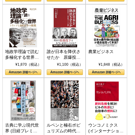
地政学理論で読む
誰が日本を降伏さ
農業ビジネス
多極化する世界：
せたか 原爆投
トランプとBRICS
下、ソ連参戦、そ
¥1,870（税込）
¥1,100（税込）
¥1,848（税込）
の挑戦
して聖断 (PHP新
書)
古典に学ぶ現代世
ルペンと極右ポピ
ウンコノミクス
界 (日経プレミア
ュリズムの時代：
(インターナショナ