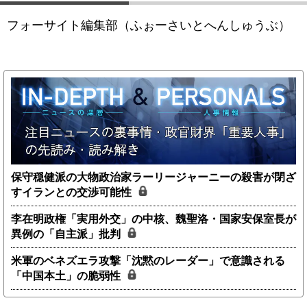
フォーサイト編集部（ふぉーさいとへんしゅうぶ）
保守穏健派の大物政治家ラーリージャーニーの殺害が閉ざ
すイランとの交渉可能性
李在明政権「実用外交」の中核、魏聖洛・国家安保室長が
異例の「自主派」批判
米軍のベネズエラ攻撃「沈黙のレーダー」で意識される
「中国本土」の脆弱性