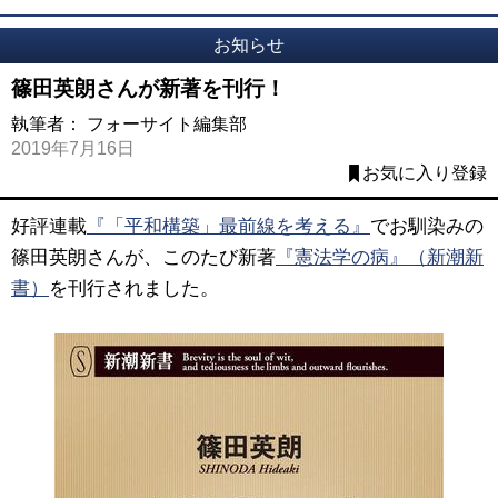
お知らせ
篠田英朗さんが新著を刊行！
執筆者：
フォーサイト編集部
2019年7月16日
お気に入り登録
好評連載
『「平和構築」最前線を考える』
でお馴染みの
篠田英朗さんが、このたび新著
『憲法学の病』（新潮新
書）
を刊行されました。