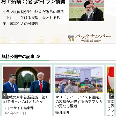
村上拓哉：混沌のイラン情勢
イラン現体制が迷い込んだ政治の隘路
（上）――欠ける展望、失われる秩
序、米軍介入の可能性
無料公開中の記事
4連戦の米中首脳会談、第1
マリ「ジハーディスト組織」
「エ
戦で勝ったのはどちらか
の攻勢が示唆する西アフリカ
東南
の更なる混迷
る課
フォーサイト編集部
イラ
篠田英朗
2026年5月17日