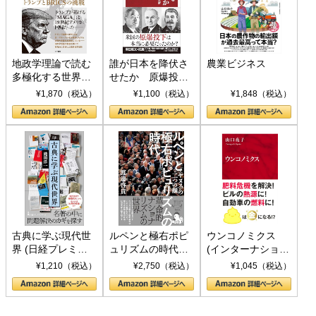
地政学理論で読む
誰が日本を降伏さ
農業ビジネス
多極化する世界：
せたか 原爆投
トランプとBRICS
下、ソ連参戦、そ
¥1,870（税込）
¥1,100（税込）
¥1,848（税込）
の挑戦
して聖断 (PHP新
書)
古典に学ぶ現代世
ルペンと極右ポピ
ウンコノミクス
界 (日経プレミア
ュリズムの時代：
(インターナショナ
シリーズ)
〈ヤヌス〉の二つ
ル新書)
¥1,210（税込）
¥2,750（税込）
¥1,045（税込）
の顔