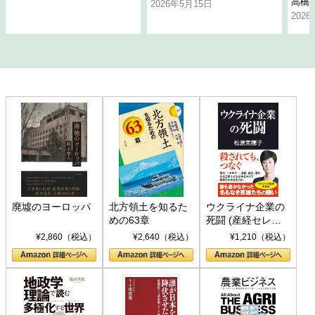
高橋
2026年5月15日
202
廃墟のヨーロッパ
北方領土を知るた
ウクライナ企業の
めの63章
死闘 (産経セレク
ト S 039)
¥2,860（税込）
¥2,640（税込）
¥1,210（税込）