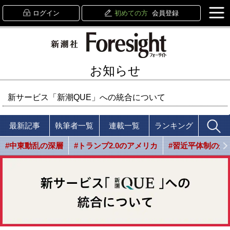
ログイン
初めての方
会員登録
お知らせ
新サービス「新潮QUE」への統合について
最新記事
執筆者一覧
連載一覧
ランキング
#中東動乱の深層
#トランプ2.0のアメリカ
#習近平体制の光