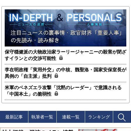
保守穏健派の大物政治家ラーリージャーニーの殺害が閉ざ
すイランとの交渉可能性
李在明政権「実用外交」の中核、魏聖洛・国家安保室長が
異例の「自主派」批判
米軍のベネズエラ攻撃「沈黙のレーダー」で意識される
「中国本土」の脆弱性
最新記事
執筆者一覧
連載一覧
ランキング