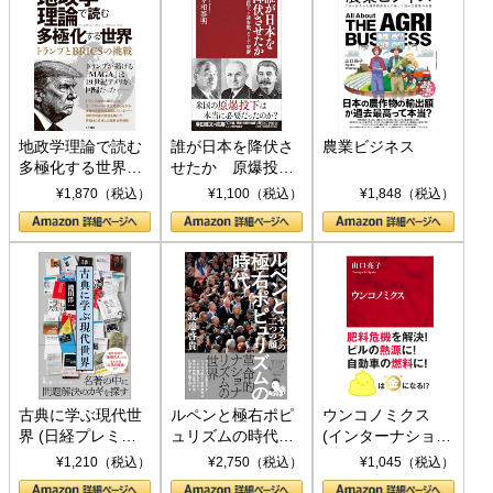
地政学理論で読む
誰が日本を降伏さ
農業ビジネス
多極化する世界：
せたか 原爆投
トランプとBRICS
下、ソ連参戦、そ
¥1,870（税込）
¥1,100（税込）
¥1,848（税込）
の挑戦
して聖断 (PHP新
書)
古典に学ぶ現代世
ルペンと極右ポピ
ウンコノミクス
界 (日経プレミア
ュリズムの時代：
(インターナショナ
シリーズ)
〈ヤヌス〉の二つ
ル新書)
¥1,210（税込）
¥2,750（税込）
¥1,045（税込）
の顔