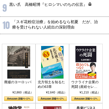
9
黒い爪 高橋昭博『ヒロシマいのちの伝言』
10
「スギ花粉症治療」を始めるなら初夏 だが、治
療を受けられない人続出の深刻理由
廃墟のヨーロッパ
北方領土を知るた
ウクライナ企業の
めの63章
死闘 (産経セレク
ト S 039)
¥2,860（税込）
¥2,640（税込）
¥1,210（税込）