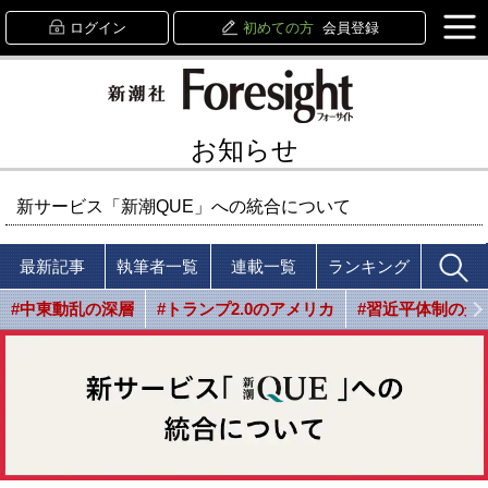
ログイン
初めての方
会員登録
お知らせ
新サービス「新潮QUE」への統合について
最新記事
執筆者一覧
連載一覧
ランキング
#中東動乱の深層
#トランプ2.0のアメリカ
#習近平体制の光