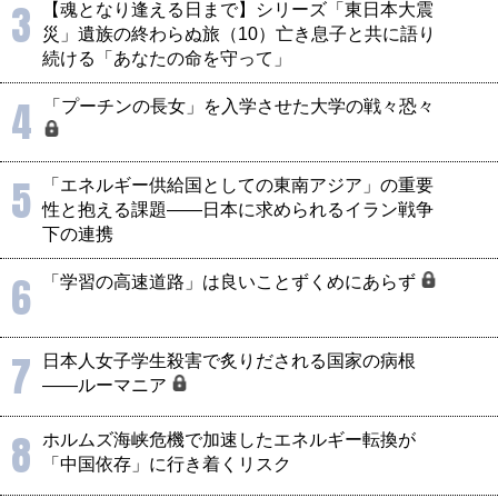
3
【魂となり逢える日まで】シリーズ「東日本大震
災」遺族の終わらぬ旅（10）亡き息子と共に語り
続ける「あなたの命を守って」
4
「プーチンの長女」を入学させた大学の戦々恐々
5
「エネルギー供給国としての東南アジア」の重要
性と抱える課題――日本に求められるイラン戦争
下の連携
6
「学習の高速道路」は良いことずくめにあらず
7
日本人女子学生殺害で炙りだされる国家の病根
――ルーマニア
8
ホルムズ海峡危機で加速したエネルギー転換が
「中国依存」に行き着くリスク