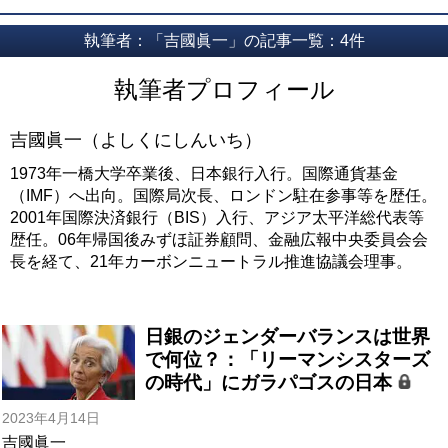
執筆者：「吉國眞一」の記事一覧：4件
執筆者プロフィール
吉國眞一（よしくにしんいち）
1973年一橋大学卒業後、日本銀行入行。国際通貨基金
（IMF）へ出向。国際局次長、ロンドン駐在参事等を歴任。
2001年国際決済銀行（BIS）入行、アジア太平洋総代表等
歴任。06年帰国後みずほ証券顧問、金融広報中央委員会会
長を経て、21年カーボンニュートラル推進協議会理事。
日銀のジェンダーバランスは世界
で何位？：「リーマンシスターズ
の時代」にガラパゴスの日本
2023年4月14日
吉國眞一