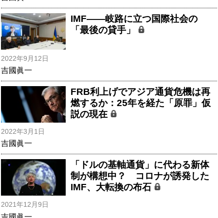
IMF――岐路に立つ国際社会の
「最後の貸手」
2022年9月12日
吉國眞一
FRB利上げでアジア通貨危機は再
燃するか：25年を経た「原罪」仮
説の現在
2022年3月1日
吉國眞一
「ドルの基軸通貨」に代わる新体
制が構想中？ コロナが誘発した
IMF、大転換の布石
2021年12月9日
吉國眞一