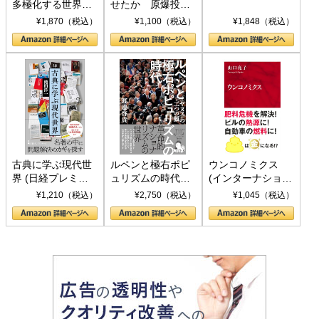
多極化する世界：
せたか 原爆投
トランプとBRICS
下、ソ連参戦、そ
¥1,870（税込）
¥1,100（税込）
¥1,848（税込）
の挑戦
して聖断 (PHP新
書)
古典に学ぶ現代世
ルペンと極右ポピ
ウンコノミクス
界 (日経プレミア
ュリズムの時代：
(インターナショナ
シリーズ)
〈ヤヌス〉の二つ
ル新書)
¥1,210（税込）
¥2,750（税込）
¥1,045（税込）
の顔