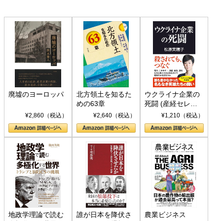
廃墟のヨーロッパ
北方領土を知るた
ウクライナ企業の
めの63章
死闘 (産経セレク
ト S 039)
¥2,860（税込）
¥2,640（税込）
¥1,210（税込）
地政学理論で読む
誰が日本を降伏さ
農業ビジネス