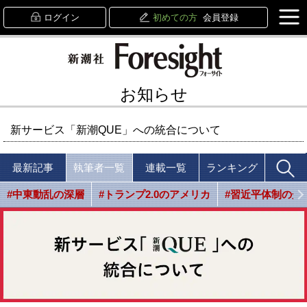
ログイン
初めての方
会員登録
お知らせ
新サービス「新潮QUE」への統合について
最新記事
執筆者一覧
連載一覧
ランキング
#中東動乱の深層
#トランプ2.0のアメリカ
#習近平体制の光