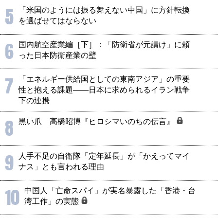
5
「米国のようには振る舞えない中国」に方針転換
を選ばせてはならない
6
国内航空産業編［下］：「防衛省が元請け」に頼
った日本防衛産業の壁
7
「エネルギー供給国としての東南アジア」の重要
性と抱える課題――日本に求められるイラン戦争
下の連携
8
黒い爪 高橋昭博『ヒロシマいのちの伝言』
9
人手不足の自衛隊「定年延長」が「かえってマイ
ナス」とも言われる理由
10
中国人「亡命スパイ」が実名暴露した「香港・台
湾工作」の実態