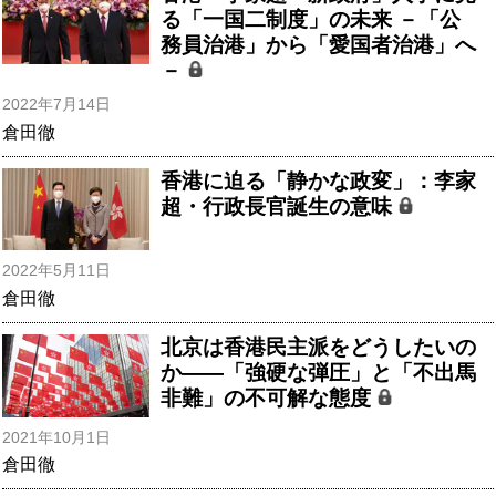
る「一国二制度」の未来 －「公
務員治港」から「愛国者治港」へ
－
2022年7月14日
倉田徹
香港に迫る「静かな政変」：李家
超・行政長官誕生の意味
2022年5月11日
倉田徹
北京は香港民主派をどうしたいの
か――「強硬な弾圧」と「不出馬
非難」の不可解な態度
2021年10月1日
倉田徹