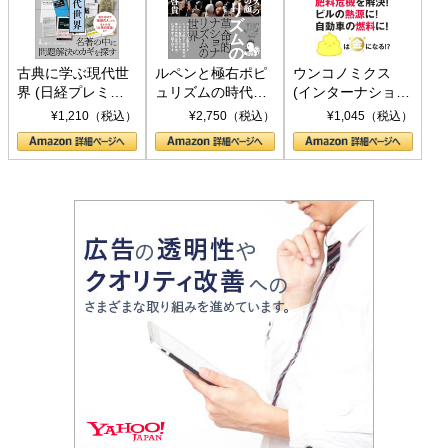
古典に学ぶ現代世
ルペンと極右ポピ
ウンコノミクス
界 (日経プレミア
ュリズムの時代：
(インターナショナ
シリーズ)
〈ヤヌス〉の二つ
ル新書)
¥1,210（税込）
¥2,750（税込）
¥1,045（税込）
の顔