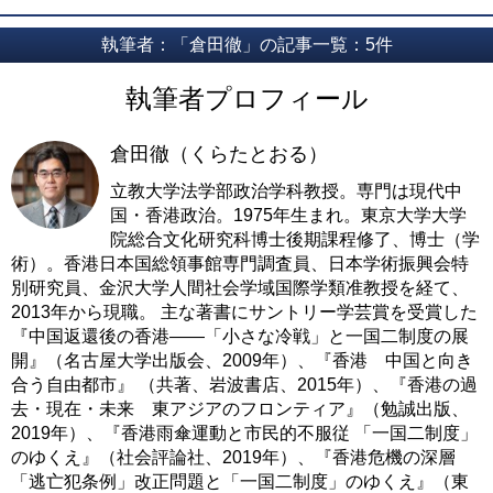
執筆者：「倉田徹」の記事一覧：5件
執筆者プロフィール
倉田徹（くらたとおる）
立教大学法学部政治学科教授。専門は現代中
国・香港政治。1975年生まれ。東京大学大学
院総合文化研究科博士後期課程修了、博士（学
術）。香港日本国総領事館専門調査員、日本学術振興会特
別研究員、金沢大学人間社会学域国際学類准教授を経て、
2013年から現職。 主な著書にサントリー学芸賞を受賞した
『中国返還後の香港――「小さな冷戦」と一国二制度の展
開』（名古屋大学出版会、2009年）、『香港 中国と向き
合う自由都市』 （共著、岩波書店、2015年）、『香港の過
去・現在・未来 東アジアのフロンティア』（勉誠出版、
2019年）、『香港雨傘運動と市民的不服従 「一国二制度」
のゆくえ』（社会評論社、2019年）、『香港危機の深層
「逃亡犯条例」改正問題と「一国二制度」のゆくえ』（東