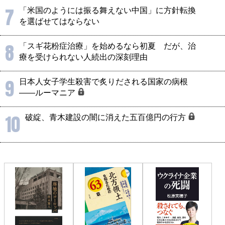
7
「米国のようには振る舞えない中国」に方針転換
を選ばせてはならない
8
「スギ花粉症治療」を始めるなら初夏 だが、治
療を受けられない人続出の深刻理由
9
日本人女子学生殺害で炙りだされる国家の病根
――ルーマニア
10
破綻、青木建設の闇に消えた五百億円の行方