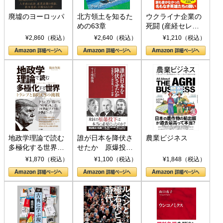
廃墟のヨーロッパ
北方領土を知るた
ウクライナ企業の
めの63章
死闘 (産経セレク
ト S 039)
¥2,860（税込）
¥2,640（税込）
¥1,210（税込）
地政学理論で読む
誰が日本を降伏さ
農業ビジネス
多極化する世界：
せたか 原爆投
トランプとBRICS
下、ソ連参戦、そ
¥1,870（税込）
¥1,100（税込）
¥1,848（税込）
の挑戦
して聖断 (PHP新
書)