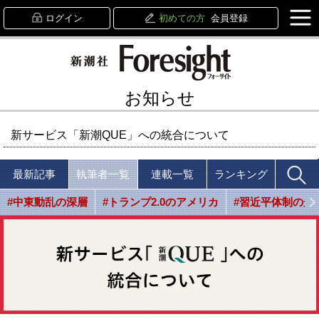
ログイン
初めての方
会員登録
お知らせ
新サービス「新潮QUE」への統合について
最新記事
執筆者一覧
連載一覧
ランキング
#中東動乱の深層
#トランプ2.0のアメリカ
#習近平体制の光