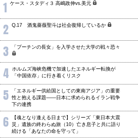
1
ケース・スタディ３ 高嶋政伸vs.美元
2
Q.17 酒鬼薔薇聖斗は社会復帰しているか
3
「プーチンの長女」を入学させた大学の戦々恐々
4
ホルムズ海峡危機で加速したエネルギー転換が
「中国依存」に行き着くリスク
5
「エネルギー供給国としての東南アジア」の重要
性と抱える課題――日本に求められるイラン戦争
下の連携
6
【魂となり逢える日まで】シリーズ「東日本大震
災」遺族の終わらぬ旅（10）亡き息子と共に語り
続ける「あなたの命を守って」