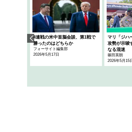
艦隊」構想
4連戦の米中首脳会談、第1戦で
マリ「ジハ
「空白」
勝ったのはどちらか
攻勢が示唆
フォーサイト編集部
のか
なる混迷
2026年5月17日
篠田英朗
2026年5月15