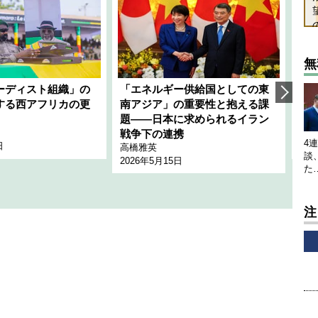
無
ーディスト組織」の
「エネルギー供給国としての東
韓
する西アフリカの更
南アジア」の重要性と抱える課
1
題――日本に求められるイラン
全
千々
戦争下の連携
4
日
202
高橋雅英
談
2026年5月15日
た
注