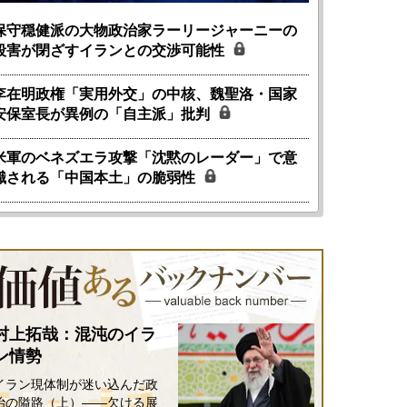
保守穏健派の大物政治家ラーリージャーニーの
殺害が閉ざすイランとの交渉可能性
李在明政権「実用外交」の中核、魏聖洛・国家
安保室長が異例の「自主派」批判
米軍のベネズエラ攻撃「沈黙のレーダー」で意
識される「中国本土」の脆弱性
村上拓哉：混沌のイラ
ン情勢
イラン現体制が迷い込んだ政
治の隘路（上）――欠ける展