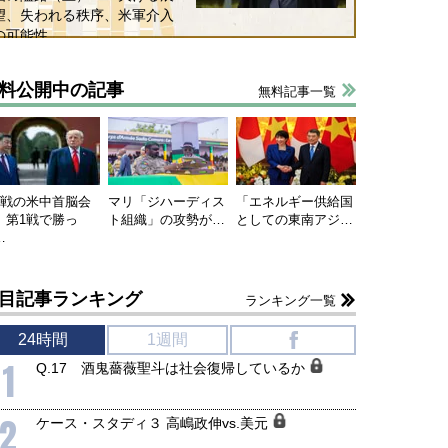
望、失われる秩序、米軍介入
の可能性
料公開中の記事
無料記事一覧
国にも理解してほしい「極東
ホルムズ海峡危機で加速したエ
905年体制」における日米韓安
ネルギー転換が「中国依存」に
保障協力の意味
行き着くリスク
和泰明
小山堅
連戦の米中首脳会
マリ「ジハーディス
「エネルギー供給国
6年5月15日
2026年5月14日
、第1戦で勝っ
ト組織」の攻勢が…
としての東南アジ…
…
目記事ランキング
ランキング一覧
24時間
1週間
f
1
Q.17 酒鬼薔薇聖斗は社会復帰しているか
2
ケース・スタディ３ 高嶋政伸vs.美元