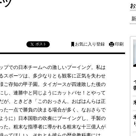
ーツ
お
ポスト
お気に入り登録
印刷
ップでの日本チームへの激しいブーイング。私は
るスポーツは、多少なりとも観客に正気を失わせ
様ご存知の甲子園。タイガースが四連敗した後の
にし、連勝中と同じようにカットバセ！とやって
だが、ときどき「このおっさん、おばはんらは正
った一点で勝負の決まる場合が多く、なおさらで
ように）日本国歌の吹奏にブーイングし、手製の
った。粗末な指導者に導かれる粗末な十三億人が
持ってほしい。それとも彼らの歴史教科書には、