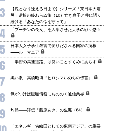
3
【魂となり逢える日まで】シリーズ「東日本大震
災」遺族の終わらぬ旅（10）亡き息子と共に語り
続ける「あなたの命を守って」
4
「プーチンの長女」を入学させた大学の戦々恐々
5
日本人女子学生殺害で炙りだされる国家の病根
――ルーマニア
6
「学習の高速道路」は良いことずくめにあらず
7
黒い爪 高橋昭博『ヒロシマいのちの伝言』
8
気がつけば巨額債務におののく通信業界
9
灼熱――評伝「藤原あき」の生涯（84）
10
「エネルギー供給国としての東南アジア」の重要