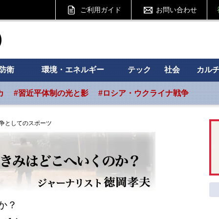
ご利用ガイド
お問い合わせ
ht フォーサイト
防衛
環境・エネルギー
テック
社会
カル
カ
#習近平体制の光と影
#ロシア・ウクライナ戦争
争としてのスポーツ
か？