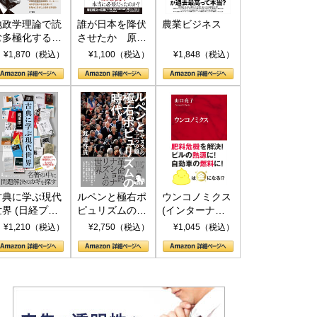
地政学理論で読
誰が日本を降伏
農業ビジネス
む多極化する世
させたか 原爆
界：トランプと
投下、ソ連参
¥1,870（税込）
¥1,100（税込）
¥1,848（税込）
RICSの挑戦
戦、そして聖断
(PHP新書)
古典に学ぶ現代
ルペンと極右ポ
ウンコノミクス
世界 (日経プレ
ピュリズムの時
(インターナシ
ミアシリーズ)
代：〈ヤヌス〉
ョナル新書)
¥1,210（税込）
¥2,750（税込）
¥1,045（税込）
の二つの顔