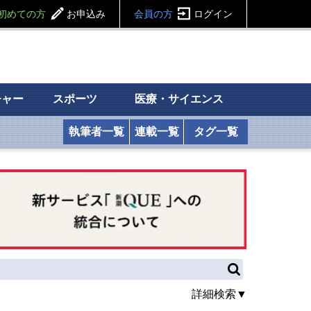
初めての方
お申込み
会員の方
ログイン
チャー
スポーツ
医療・サイエンス
執筆者一覧
連載一覧
タグ一覧
詳細検索▼