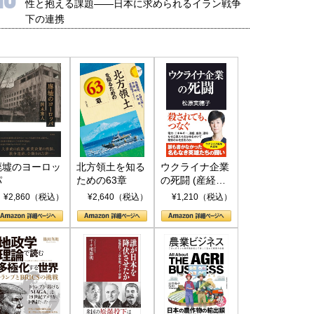
性と抱える課題――日本に求められるイラン戦争
下の連携
廃墟のヨーロッ
北方領土を知る
ウクライナ企業
パ
ための63章
の死闘 (産経セ
レクト S 039)
¥2,860（税込）
¥2,640（税込）
¥1,210（税込）