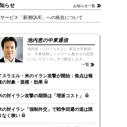
知らせ
お知らせ一覧
新サービス「新潮QUE」への統合について
池内恵の中東通信
池内恵（いけうちさとし 東京大学教授）
が、中東情勢とイスラーム教やその思想
について日々少しずつ解説します。
一覧
イスラエル・米のイラン攻撃が開始：焦点は報
復の対象・規模・効果
米の対イラン攻撃の期限は「増派コスト」
米の対イラン「強制外交」で戦争回避の道は限
りなく狭い