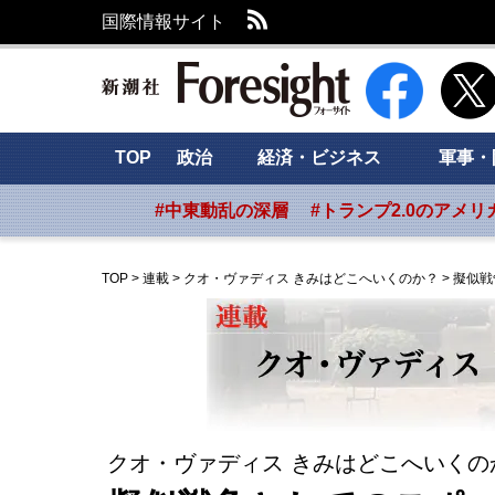
RSS
国際情報サイト
新潮社 Foresig
TOP
政治
経済・ビジネス
軍事・
#中東動乱の深層
#トランプ2.0のアメリ
TOP
>
連載
>
クオ・ヴァディス きみはどこへいくのか？
>
擬似戦
クオ・ヴァディス きみはどこへいくの