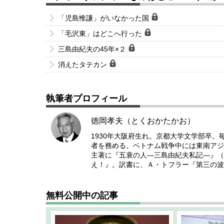
「児島惟謙」がいなかった国
「毛沢東」はどこへ行った
三島由紀夫の45年×２
消えたタテカン
執筆者プロフィール
徳岡孝夫（とくおかたかお）
1930年大阪府生れ。京都大学文学部卒
者を務める。ベトナム戦争中には東南アジ
主著に『五衰の人―三島由紀夫私記―』（
え！』。訳書に、Ａ・トフラー『第三の波
無料公開中の記事