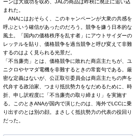
ーンは大成功を収め、JALの商品は昨秋に廃止に追い込
まれた。
ANAにはおそらく、このキャンペーンが大衆の共感を
呼ぶという確信があったのだろう。競争を嫌う日本的な
風土。「国内の価格秩序を乱す者」にアウトサイダーの
レッテルを貼り、価格競争を過当競争と呼び変えて非難
するのはよく見られる光景だ。
「不当廉売」とは、価格競争に敗れた商店主たちが、ユ
ニクロやヤマダ電機を非難するときの常套句である。厳
密な定義はないが、公正取引委員会は商店主たちの声を
代弁する政治家、つまり抵抗勢力をなだめるために、時
折、申し訳程度に「不当廉売の取り締まり」を実施す
る。このときANAが国内で演じたのは、海外でLCCに乗
り出すのとは別の顔。まさしく抵抗勢力の代表の役回り
だった。