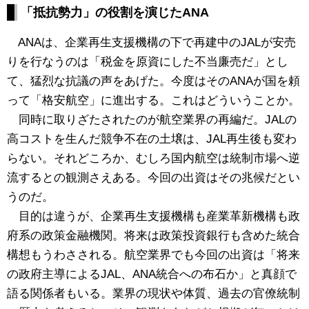
「抵抗勢力」の役割を演じたANA
ANAは、企業再生支援機構の下で再建中のJALが安売
りを行なうのは「税金を原資にした不当廉売だ」とし
て、猛烈な抗議の声をあげた。今度はそのANAが国を頼
って「格安航空」に進出する。これはどういうことか。
同時に取りざたされたのが航空業界の再編だ。JALの
高コストを生んだ競争不在の土壌は、JAL再生後も変わ
らない。それどころか、むしろ国内航空は統制市場へ逆
流するとの観測さえある。今回の出資はその兆候だとい
うのだ。
目的は違うが、企業再生支援機構も産業革新機構も政
府系の政策金融機関。将来は政策投資銀行も含めた統合
構想もうわさされる。航空業界でも今回の出資は「将来
の政府主導によるJAL、ANA統合への布石か」と真顔で
語る関係者もいる。業界の現状や体質、過去の官僚統制