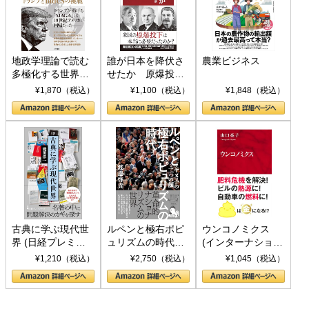
地政学理論で読む
誰が日本を降伏さ
農業ビジネス
多極化する世界：
せたか 原爆投
トランプとBRICS
下、ソ連参戦、そ
¥1,870（税込）
¥1,100（税込）
¥1,848（税込）
の挑戦
して聖断 (PHP新
書)
古典に学ぶ現代世
ルペンと極右ポピ
ウンコノミクス
界 (日経プレミア
ュリズムの時代：
(インターナショナ
シリーズ)
〈ヤヌス〉の二つ
ル新書)
¥1,210（税込）
¥2,750（税込）
¥1,045（税込）
の顔