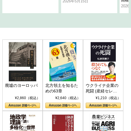
高橋
2026年5月15日
202
廃墟のヨーロッパ
北方領土を知るた
ウクライナ企業の
めの63章
死闘 (産経セレク
ト S 039)
¥2,860（税込）
¥2,640（税込）
¥1,210（税込）