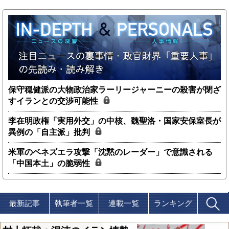
保守穏健派の大物政治家ラーリージャーニーの殺害が閉ざ
すイランとの交渉可能性
李在明政権「実用外交」の中核、魏聖洛・国家安保室長が
異例の「自主派」批判
米軍のベネズエラ攻撃「沈黙のレーダー」で意識される
「中国本土」の脆弱性
最新記事
執筆者一覧
連載一覧
ランキング