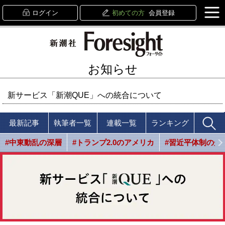
ログイン
初めての方
会員登録
お知らせ
新サービス「新潮QUE」への統合について
最新記事
執筆者一覧
連載一覧
ランキング
#中東動乱の深層
#トランプ2.0のアメリカ
#習近平体制の光