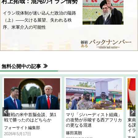
村上拓哉：混沌のイラン情勢
イラン現体制が迷い込んだ政治の隘路
（上）――欠ける展望、失われる秩
序、米軍介入の可能性
無料公開中の記事
4連戦の米中首脳会談、第1
マリ「ジハーディスト組織」
「エ
戦で勝ったのはどちらか
の攻勢が示唆する西アフリカ
東南
の更なる混迷
る課
フォーサイト編集部
イラ
篠田英朗
2026年5月17日