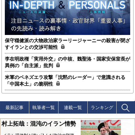
保守穏健派の大物政治家ラーリージャーニーの殺害が閉ざ
すイランとの交渉可能性
李在明政権「実用外交」の中核、魏聖洛・国家安保室長が
異例の「自主派」批判
米軍のベネズエラ攻撃「沈黙のレーダー」で意識される
「中国本土」の脆弱性
最新記事
執筆者一覧
連載一覧
ランキング
村上拓哉：混沌のイラン情勢