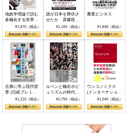
地政学理論で読む
誰が日本を降伏さ
農業ビジネス
多極化する世界：
せたか 原爆投
トランプとBRICS
下、ソ連参戦、そ
¥1,870（税込）
¥1,100（税込）
¥1,848（税込）
の挑戦
して聖断 (PHP新
書)
古典に学ぶ現代世
ルペンと極右ポピ
ウンコノミクス
界 (日経プレミア
ュリズムの時代：
(インターナショナ
シリーズ)
〈ヤヌス〉の二つ
ル新書)
¥1,210（税込）
¥2,750（税込）
¥1,045（税込）
の顔