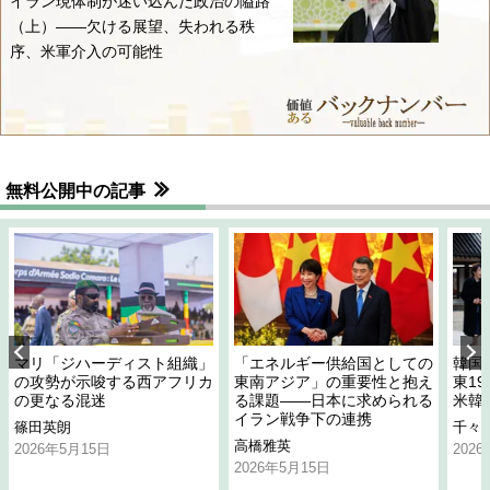
イラン現体制が迷い込んだ政治の隘路
（上）――欠ける展望、失われる秩
序、米軍介入の可能性
無料公開中の記事
マリ「ジハーディスト組織」
「エネルギー供給国としての
韓国
の攻勢が示唆する西アフリカ
東南アジア」の重要性と抱え
東1
の更なる混迷
る課題――日本に求められる
米韓
イラン戦争下の連携
篠田英朗
千々
高橋雅英
2026年5月15日
202
2026年5月15日