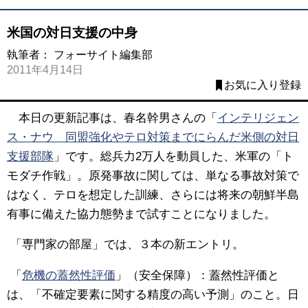
米国の対日支援の中身
執筆者：
フォーサイト編集部
2011年4月14日
お気に入り登録
本日の更新記事は、春名幹男さんの「
インテリジェン
ス・ナウ 同盟強化やテロ対策までにらんだ米側の対日
支援部隊
」です。総兵力2万人を動員した、米軍の「ト
モダチ作戦」。原発事故に関しては、単なる事故対策で
はなく、テロを想定した訓練、さらには将来の朝鮮半島
有事に備えた協力態勢まで試すことになりました。
「専門家の部屋」では、３本の新エントリ。
「
危機の蓋然性評価
」（安全保障）：蓋然性評価と
は、「不確定要素に関する精度の高い予測」のこと。日