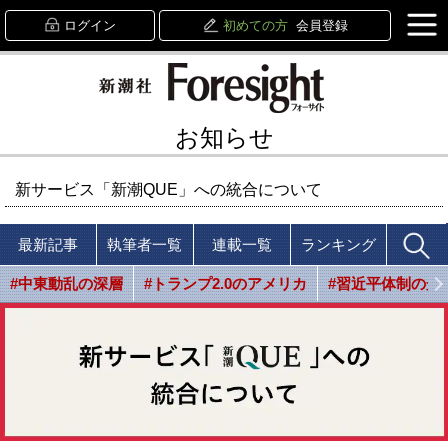
ログイン
初めての方
会員登録
お知らせ
新サービス「新潮QUE」への統合について
最新記事
執筆者一覧
連載一覧
ランキング
#中東動乱の深層
#トランプ2.0のアメリカ
#習近平体制の光