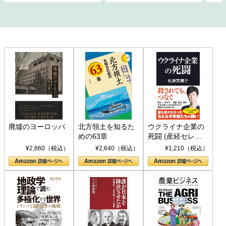
廃墟のヨーロッパ
北方領土を知るた
ウクライナ企業の
めの63章
死闘 (産経セレク
ト S 039)
¥2,860（税込）
¥2,640（税込）
¥1,210（税込）