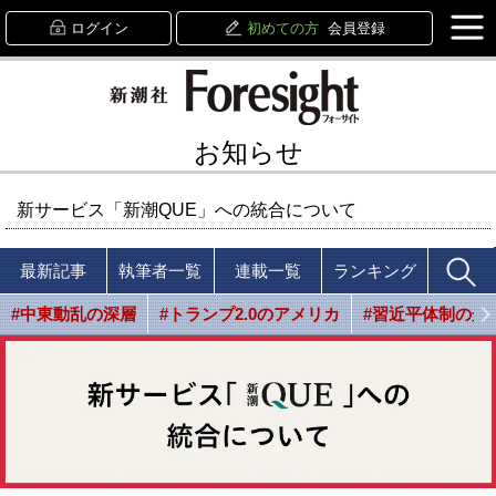
ログイン
初めての方
会員登録
お知らせ
新サービス「新潮QUE」への統合について
最新記事
執筆者一覧
連載一覧
ランキング
#中東動乱の深層
#トランプ2.0のアメリカ
#習近平体制の光