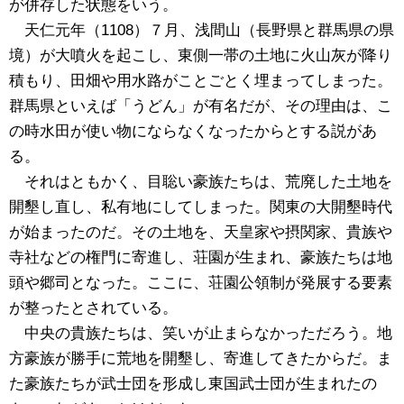
が併存した状態をいう。
天仁元年（1108）７月、浅間山（長野県と群馬県の県
境）が大噴火を起こし、東側一帯の土地に火山灰が降り
積もり、田畑や用水路がことごとく埋まってしまった。
群馬県といえば「うどん」が有名だが、その理由は、こ
の時水田が使い物にならなくなったからとする説があ
る。
それはともかく、目聡い豪族たちは、荒廃した土地を
開墾し直し、私有地にしてしまった。関東の大開墾時代
が始まったのだ。その土地を、天皇家や摂関家、貴族や
寺社などの権門に寄進し、荘園が生まれ、豪族たちは地
頭や郷司となった。ここに、荘園公領制が発展する要素
が整ったとされている。
中央の貴族たちは、笑いが止まらなかっただろう。地
方豪族が勝手に荒地を開墾し、寄進してきたからだ。ま
た豪族たちが武士団を形成し東国武士団が生まれたの