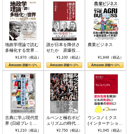
地政学理論で読む
誰が日本を降伏さ
農業ビジネス
多極化する世界：
せたか 原爆投
トランプとBRICS
下、ソ連参戦、そ
¥1,870（税込）
¥1,100（税込）
¥1,848（税込）
の挑戦
して聖断 (PHP新
書)
古典に学ぶ現代世
ルペンと極右ポピ
ウンコノミクス
界 (日経プレミア
ュリズムの時代：
(インターナショナ
シリーズ)
〈ヤヌス〉の二つ
ル新書)
¥1,210（税込）
¥2,750（税込）
¥1,045（税込）