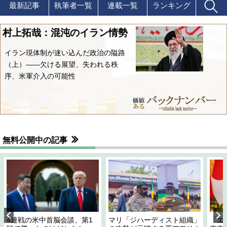
最新記事
執筆者一覧
連載一覧
ランキング
村上拓哉：混沌のイラン情勢
イラン現体制が迷い込んだ政治の隘路
（上）――欠ける展望、失われる秩
序、米軍介入の可能性
無料公開中の記事
4連戦の米中首脳会談、第1
マリ「ジハーディスト組織」
「エ