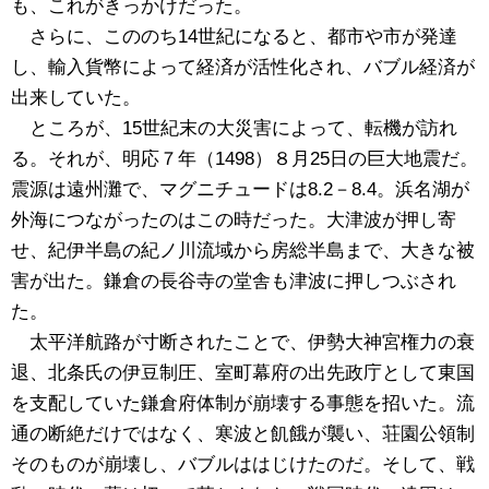
も、これがきっかけだった。
さらに、こののち14世紀になると、都市や市が発達
し、輸入貨幣によって経済が活性化され、バブル経済が
出来していた。
ところが、15世紀末の大災害によって、転機が訪れ
る。それが、明応７年（1498）８月25日の巨大地震だ。
震源は遠州灘で、マグニチュードは8.2－8.4。浜名湖が
外海につながったのはこの時だった。大津波が押し寄
せ、紀伊半島の紀ノ川流域から房総半島まで、大きな被
害が出た。鎌倉の長谷寺の堂舎も津波に押しつぶされ
た。
太平洋航路が寸断されたことで、伊勢大神宮権力の衰
退、北条氏の伊豆制圧、室町幕府の出先政庁として東国
を支配していた鎌倉府体制が崩壊する事態を招いた。流
通の断絶だけではなく、寒波と飢餓が襲い、荘園公領制
そのものが崩壊し、バブルははじけたのだ。そして、戦