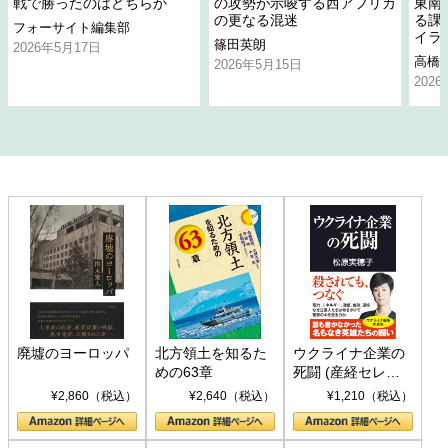
戦で勝ったのはどちらか
の攻勢が示唆する西アフリカ
東南
の更なる混迷
る課
フォーサイト編集部
イラ
篠田英朗
2026年5月17日
高橋
2026年5月15日
202
廃墟のヨーロッパ
北方領土を知るた
ウクライナ企業の
めの63章
死闘 (産経セレク
ト S 039)
¥2,860（税込）
¥2,640（税込）
¥1,210（税込）