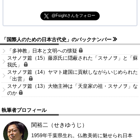
@Fsightさんをフォロー
「国際人のための日本古代史」のバックナンバー
「多神教」日本と文明への懐疑
スサノヲ篇（15）藤原氏に隠蔽された「スサノヲ」と「蘇
我氏」
スサノヲ篇（14）ヤマト建国に貢献しながらいじめられた
「出雲」
スサノヲ篇（13）大物主神は「天皇家の祖・スサノヲ」な
のか
執筆者プロフィール
関裕二（せきゆうじ）
1959年千葉県生れ。仏教美術に魅せられ日本